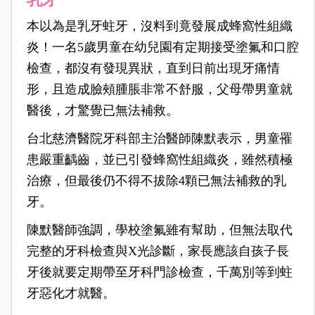
本以為是乳牙蛀牙，沒料到竟發展成蜂窩性組織
炎！一名5歲男童在幼兒園有定期接受塗氟和口腔
檢查，都沒有發現異狀，直到日前出現牙痛情
形，且造成臉頰腫脹非常不舒服，父母帶男童就
醫後，才驚覺已無法補救。
台北慈濟醫院牙科部主治醫師
陳默表示，男童罹
患嚴重齲齒，並已引發蜂窩性組織炎，雖然積極
治療，但最後仍不得不拔除4顆已無法補救的乳
牙。
陳默醫師強調，學校塗氟雖有幫助，但無法取代
完整的牙科檢查與X光診斷，家長應該自孩子長
牙後就要定期帶至牙科門診檢查，千萬別等到蛀
牙惡化才就醫。