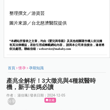
整理撰文／游資芸
圖片來源／台北慈濟醫院提供
*本網站所發表之文章，均由《嬰兒與母親》及其他相關著作權人依法擁
有其法律權益，若欲引用或轉載網站內容， 請與本公司來信接洽，違者將
依法處理。聯絡信箱：
webservice@mababy.com
首頁
懷孕
孕期知識
產兆全解析！3大徵兆與4種就醫時
機，新手爸媽必讀
作者： 湯佳珮 | 發表日期：2024-12-05
收藏
分享