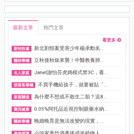
最新文章
熱門文章
看更多
新北割頸案受害少年楊承勳名...
新知快遞
立秋後秋燥來襲！中醫教養肺...
醫師專欄
Janet謝怡芬虎媽模式禁3C，看...
名人家庭
不買手機給孩子，就要被貼「...
部落客專欄
為什麼不想或不敢生二胎？這8...
家庭關係
0.05%阿托品近視控制眼藥水納...
寶貝健康
晚婚晚育是無法改變的現實，...
醫師專欄
小說家青竹酒產後成半植物人...
產後照護