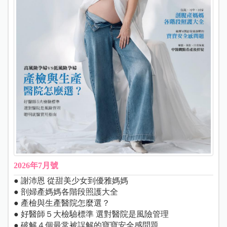
2026年7月號
● 謝沛恩 從甜美少女到優雅媽媽
● 剖婦產媽媽各階段照護大全
● 產檢與生產醫院怎麼選？
● 好醫師５大檢驗標準 選對醫院是風險管理
● 破解４個最常被誤解的寶寶安全感問題