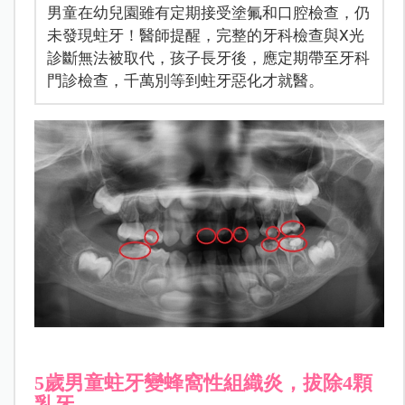
男童在幼兒園雖有定期接受塗氟和口腔檢查，仍
未發現蛀牙！醫師提醒，完整的牙科檢查與X光
診斷無法被取代，孩子長牙後，應定期帶至牙科
門診檢查，千萬別等到蛀牙惡化才就醫。
5歲男童蛀牙變蜂窩性組織炎，拔除4顆
乳牙