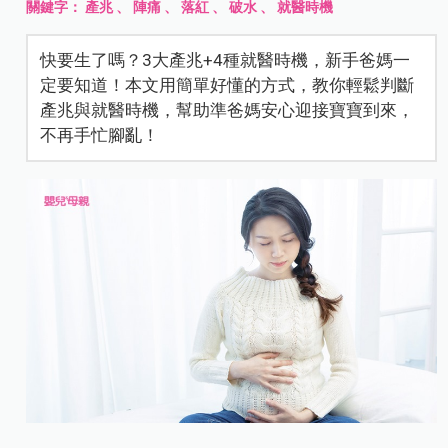
關鍵字：
產兆
、
陣痛
、
落紅
、
破水
、
就醫時機
快要生了嗎？3大產兆+4種就醫時機，新手爸媽一
定要知道！本文用簡單好懂的方式，教你輕鬆判斷
產兆與就醫時機，幫助準爸媽安心迎接寶寶到來，
不再手忙腳亂！