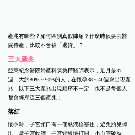
產兆有哪些？如何區別真假陣痛？
什麼時候要去醫
院待產，比較不會被「退貨」？
三大產兆
亞東紀念醫院婦產科
陳奐樺
醫師表示，足月是37
週，大約80%～90%的人，在懷孕38～40週會出現產
兆。以下三大產兆出現順序不一定，也不是每個人
都會經歷這三個產兆：
落紅
懷孕時，子宮頸口有一個黏液栓塞住，避免胎兒掉
出。當子宮收縮、子宮頸慢慢打開、小血管破裂，