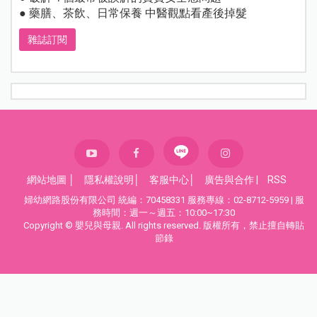
● 藥膳、茶飲、日常保養 中醫觀點看產後掉髮
雜誌訂閱
網站地圖
│
隱私權說明
│
客服中心
│
廣告與合作
|
RSS
婦幼網路股份有限公司 統編：70458331 服務專線：02-8712-5959 | 服
務時間：週一～週五：10:00~17:30
Copyright © 嬰兒與母親. All rights reserved. 版權所有，禁止擅自轉貼
節錄