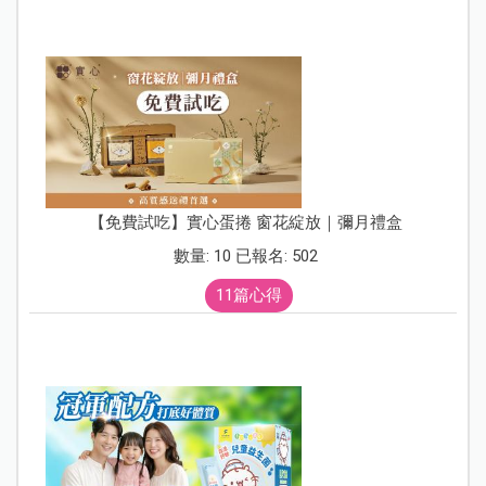
【免費試吃】實心蛋捲 窗花綻放｜彌月禮盒
數量: 10 已報名: 502
11篇心得