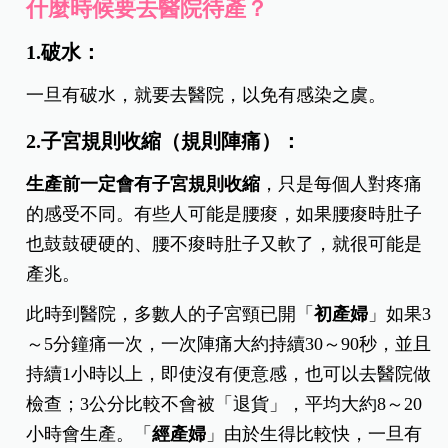
什麼時候要去醫院待產？
1.破水：
一旦有破水，就要去醫院，以免有感染之虞。
2.子宮規則收縮（規則陣痛）：
生產前一定會有子宮規則收縮
，只是每個人對疼痛
的感受不同。有些人可能是腰痠，如果腰痠時肚子
也鼓鼓硬硬的、腰不痠時肚子又軟了，就很可能是
產兆。
此時到醫院，多數人的子宮頸已開「
初產婦
」如果3
～5分鐘痛一次，一次陣痛大約持續30～90秒，並且
持續1小時以上，即使沒有便意感，也可以去醫院做
檢查；
3公分
比較不會被「退貨」，平均大約8～20
小時會生產。「
經產婦
」由於生得比較快，一旦有