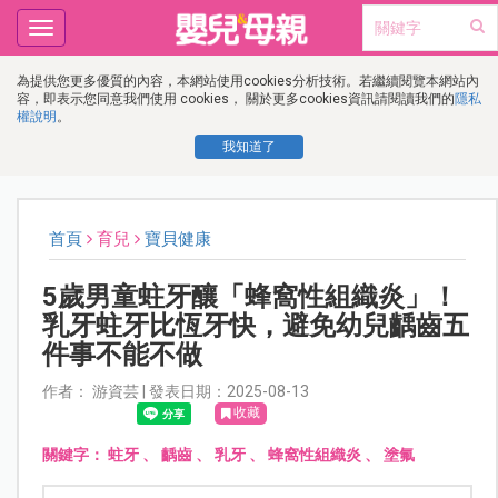
Toggle
navigation
為提供您更多優質的內容，本網站使用cookies分析技術。若繼續閱覽本網站內
容，即表示您同意我們使用 cookies， 關於更多cookies資訊請閱讀我們的
隱私
權說明
。
我知道了
首頁
育兒
寶貝健康
5歲男童蛀牙釀「蜂窩性組織炎」！
乳牙蛀牙比恆牙快，避免幼兒齲齒五
件事不能不做
作者： 游資芸 | 發表日期：2025-08-13
收藏
關鍵字：
蛀牙
、
齲齒
、
乳牙
、
蜂窩性組織炎
、
塗氟