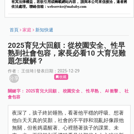
有其法律權益，若欲引用或轉載網站內容， 請與本公司來信接洽，違者將
依法處理。聯絡信箱：
webservice@mababy.com
首頁
家庭
新知快遞
2025育兒大回顧：從校園安全、性早
熟到社會包容，家長必看10 大育兒難
題怎麼解？
作者： 王佳琦 | 發表日期：2025-12-29
收藏
分享
關鍵字：
2025育兒大回顧
、
校園安全
、
性早熟
、
AI 衝擊
、
社
會包容
夜深了，孩子終於睡熟，看著他平穩的呼吸、想著
他白天天真的笑顏，社會的不平靜和混亂好像跟他
無關，但爸媽還醒著、心裡懸著孩子的課業、未