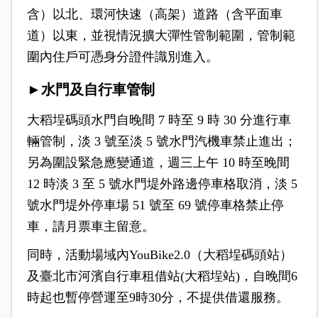
含）以北、環河快速（高架）道路（含平面車
道）以東，並視情況擴大彈性管制範圍，管制範
圍內住戶可憑身分證件識別進入。
►水門及自行車管制
大稻埕碼頭水門自晚間 7 時至 9 時 30 分進行車
輛管制，淡 3 號至淡 5 號水門汽機車禁止進出；
另為圍設緊急應變通道，週三上午 10 時至晚間
12 時淡 3 至 5 號水門堤外路邊停車格取消，淡 5
號水門堤外停車場 51 號至 69 號停車格禁止停
車，請月票車主留意。
同時，活動場域內YouBike2.0（大稻埕碼頭站）
及臺北市河濱自行車租借站(大稻埕站)，自晚間6
時起也暫停營運至9時30分，不提供借還服務。