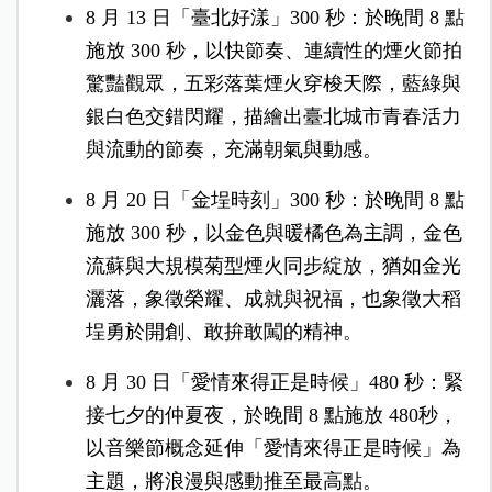
8 月 13 日「臺北好漾」300 秒：於晚間 8 點
施放 300 秒，以快節奏、連續性的煙火節拍
驚豔觀眾，五彩落葉煙火穿梭天際，藍綠與
銀白色交錯閃耀，描繪出臺北城市青春活力
與流動的節奏，充滿朝氣與動感。
8 月 20 日「金埕時刻」300 秒：於晚間 8 點
施放 300 秒，以金色與暖橘色為主調，金色
流蘇與大規模菊型煙火同步綻放，猶如金光
灑落，象徵榮耀、成就與祝福，也象徵大稻
埕勇於開創、敢拚敢闖的精神。
8 月 30 日「愛情來得正是時候」480 秒：緊
接七夕的仲夏夜，於晚間 8 點施放 480秒，
以音樂節概念延伸「愛情來得正是時候」為
主題，將浪漫與感動推至最高點。