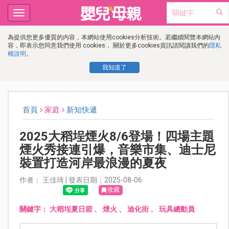
Toggle
navigation
為提供您更多優質的內容，本網站使用cookies分析技術。若繼續閱覽本網站內
容，即表示您同意我們使用 cookies， 關於更多cookies資訊請閱讀我們的
隱私
權說明
。
我知道了
首頁
家庭
新知快遞
2025大稻埕煙火8/6登場！四場主題
煙火秀接連引爆，音樂市集、迪士尼
裝置打造河岸最浪漫的夏夜
作者： 王佳琦 | 發表日期：2025-08-06
收藏
關鍵字：
大稻埕夏日節
、
煙火
、
迪化街
、
玩具總動員