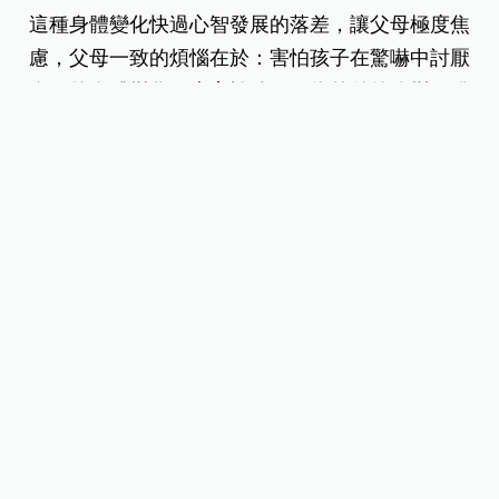
這種身體變化快過心智發展的落差，讓父母極度焦
慮，父母一致的煩惱在於：害怕孩子在驚嚇中討厭
自己的身體變化，也害怕他們因為外貌的改變引發
同儕的嘲笑。
💡給父母的建議做法： 提早準備一個「成長百
寶箱」。
爸媽要先做好心理準備，在孩子真的初經來潮時做
到不驚訝、不慌亂，心平氣和地恭喜孩子「健康長
大了」，可以提早準備一個成長百寶箱，裡面有合
適的衛生棉、乾淨內褲以及適合學齡兒童閱讀的身
體構造繪本。
給孩子正確健康的觀念：「這是身體送你的禮物，
代表你健康的長大了。」