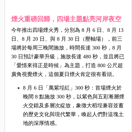
煙火重磅回歸，四場主題點亮河岸夜空
今年推出四場煙火秀，分別為 8 月 6 日、8 月 13
日、8 月 20 日、與 8 月 30 日（壓軸場），前三
場將於每周三晚間施放，時間長達 300 秒，8 月
30 日預計豪華升級，施放長達 480 秒，並且將已
「愛情來得正是時候」為主題，打造 800 公尺超
廣角視覺煙火，這個夏日煙火肯定很有看頭。
8 月 6 日「萬紫埕紅」300 秒：首場煙火於
晚間 8 點施放 300 秒，以紫色與五彩漸層煙
火交錯及多層次綻放，象徵大稻埕兼容並蓄
的歷史文化與現代繁華，喚起人們對這塊土
地的深厚情感。