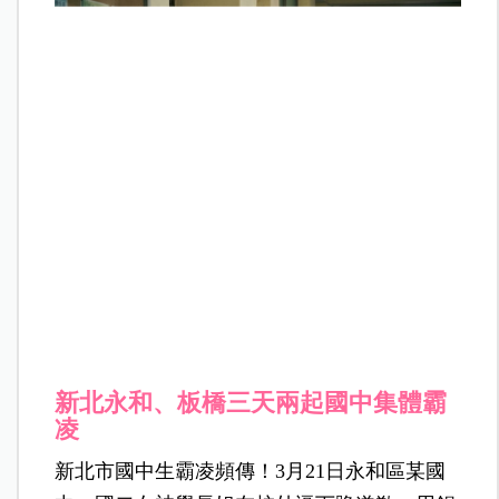
新北永和、板橋三天兩起國中集體霸
凌
新北市國中生霸凌頻傳！3月21日永和區某國