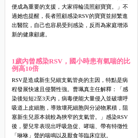
便成為重要的支援，大家得輪流照顧寶寶。」不
過她也提醒，長者照顧感染RSV的寶寶並頻繁進
出醫院，自己也容易受到感染，反而為家庭增添
新的健康顧慮。
1歲內曾感染RSV，國小時患有氣喘的比
例高10倍
RSV是造成新生兒細支氣管炎的主因，特點是病
程發展快速且侵襲性強。曹珮真主任解釋：「感
染後短短2至3天內，病毒便能大量侵入並破壞呼
吸道上皮細胞，導致壞死細胞與分泌物累積，阻
塞新生兒原本就較為狹窄的支氣管。」感染RSV
後，嬰兒常表現出呼吸急促、哮喘、帶有特徵性
「咻咻」聲的喘鳴以及厭食等臨床症狀。