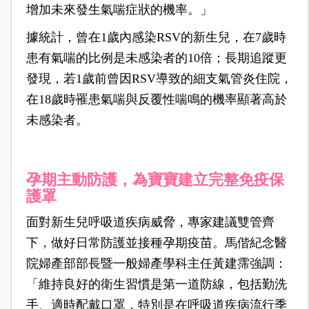
增加未來發生氣喘症狀的機率。」
據統計，曾在1歲內感染RSV的新生兒，在7歲時
患有氣喘的比例是未感染者的10倍；長期追蹤更
發現，若1歲前曾因RSV導致的細支氣管炎住院，
在18歲時罹患氣喘與反覆性喘鳴的機率顯著高於
未感染者。
孕期主動防護，為寶寶建立完整免疫保
護罩
面對新生兒呼吸道疾病威脅，專家建議雙管齊
下，做好日常防護並接種孕期疫苗。馬偕紀念醫
院婦產部部長暨一般婦產學科主任黃建霈強調：
「維持良好的衛生習慣是第一道防線，包括勤洗
手、適時配戴口罩，特別是在呼吸道疾病流行季