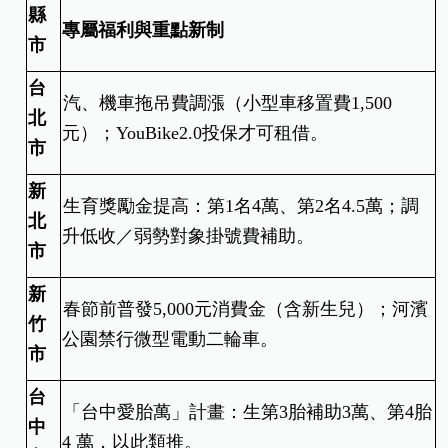
縣
專屬福利與重點新制
市
台
汽、機車拖吊費調漲（小型車移置費1,500
北
元）；YouBike2.0投保才可租借。
市
新
生育獎勵金提高：第1名4萬、第2名4.5萬；調
北
升低收／弱勢對象掛號費補助。
市
新
春節前普發5,000元消費金（含新生兒）；河濱
竹
公園禁行微型電動二輪車。
市
台
「台中愛胎萬」計畫：生第3胎補助3萬、第4胎
中
4 萬，以此類推。