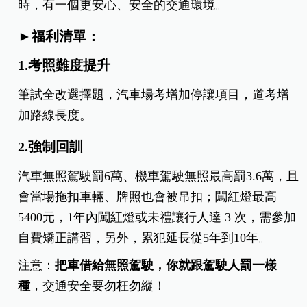
時，有一個更安心、安全的交通環境。
►福利清單：
1.考照難度提升
筆試全改選擇題，汽車場考增加停讓項目，道考增
加路線長度。
2.強制回訓
汽車無照駕駛罰6萬、機車駕駛無照最高罰3.6萬，且
會當場拖扣車輛、牌照也會被吊扣；闖紅燈最高
5400元，1年內闖紅燈或未禮讓行人達 3 次，需參加
自費矯正講習，另外，累犯延長從5年到10年。
注意：
把車借給無照駕駛，你就跟駕駛人罰一樣
種
，交通安全要勿枉勿縱！