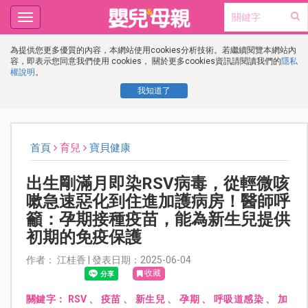
Toggle
navigation
為提供您更多優質的內容，本網站使用cookies分析技術。若繼續閱覽本網站內
容，即表示您同意我們使用 cookies， 關於更多cookies資訊請閱讀我們的
隱私
權說明
。
我知道了
首頁
育兒
寶貝健康
出生剛滿月即染RSV病毒，從輕微咳
嗽急速惡化到住進加護病房！醫師呼
籲：孕期接種疫苗，能為新生兒提供
初期的免疫保護
作者： 江桂香 | 發表日期：2025-06-04
收藏
關鍵字：
RSV
、
疫苗
、
新生兒
、
孕期
、
呼吸道感染
、
加