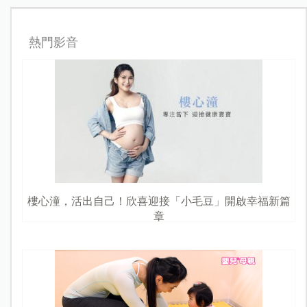
熱門影音
樓心潼，活出自己！欣喜迎接「小毛豆」開啟幸福新篇
章