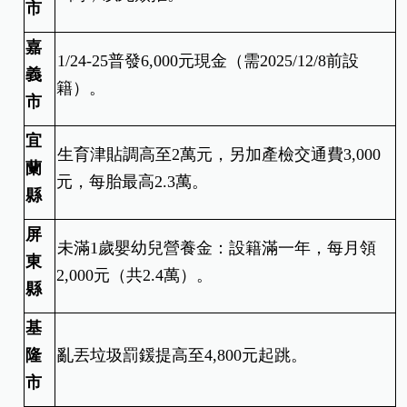
市
嘉
1/24-25普發6,000元現金（需2025/12/8前設
義
籍）。
市
宜
生育津貼調高至2萬元，另加產檢交通費3,000
蘭
元，每胎最高2.3萬。
縣
屏
未滿1歲嬰幼兒營養金：設籍滿一年，每月領
東
2,000元（共2.4萬）。
縣
基
隆
亂丟垃圾罰鍰提高至4,800元起跳。
市