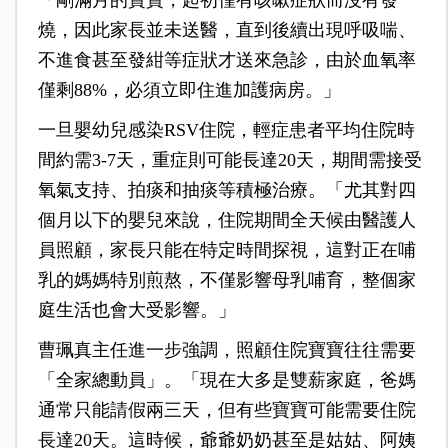
「剛滿月的寶寶，起初僅有咳嗽症狀而沒有發
燒，因此家長並未送醫，直到後續出現呼吸喘、
不進食甚至發紺等症狀才送來急診，由於血氧率
僅剩88%，必須立即住進加護病房。」
一旦嬰幼兒感染RSV住院，輕症患者平均住院時
間約需3-7天，重症則可能長達20天，期間需接受
氧氣支持、拍痰和抽痰等積極治療。「尤其對四
個月以下的嬰兒來說，住院期間全天候由醫護人
員照顧，家長只能在特定時間探視，這對正在哺
乳的媽媽特別煎熬，不僅影響母乳哺育，整個家
庭生活也會大受影響。」
曹珮真主任進一步強調，照顧住院寶寶往往需要
「全家總動員」。「現在大多是雙薪家庭，爸媽
通常只能請假兩三天，但有些寶寶可能需要住院
長達20天。這時候，爺爺奶奶甚至是姑姑、阿姨