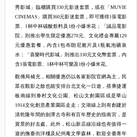
秀影城」臨櫃購買330元影迷套票，或在「MUVIE
CINEMAS」購買360元影迷套票，即可獲得1張電影
票、1杯中杯碳酸飲料及1份小爆米花；「誠品電影
院」則推出學生限定優惠270元、文化禮金專屬129
元優惠套餐，內含1包布朗尼脆片及1瓶氣泡礦泉
水；「喜樂時代影城」則推出330元文化幣套票，內
含1張電影票、1杯中杯可樂及1份小爆米花。
觀傳局補充，相關優惠仍以各家影院官網為主，民
眾在觀影之餘也能安排台北文化一日遊，搭乘捷運
板南線到眷村文化公園、松山文創園區或是華山
1914文化創意產業園區走走；文湖線上則有創建於
清乾隆年間的劍潭古寺和有百年歷史的指南宮，是
賞景的好去處。此外，松山新店線沿線也有值得一
遊的撫臺街洋樓及紀州庵文學森林，歡迎全臺青年