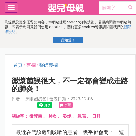
Toggle
navigation
為提供您更多優質的內容，本網站使用cookies分析技術。若繼續閱覽本網站內
容，即表示您同意我們使用 cookies， 關於更多cookies資訊請閱讀我們的
隱私
權說明
。
我知道了
首頁
專欄
醫師專欄
黴漿菌誤很大，不一定都會變成走路
的肺炎！
作者： 黑眼圈奶爸 | 發表日期：2023-12-06
收藏
關鍵字：
黴漿菌
、
肺炎
、
發燒
、
氣喘
、
日舒
最近在門診遇到咳嗽的患者，幾乎都會問：「這