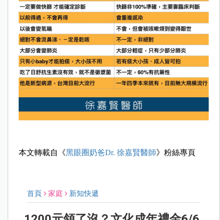
本文轉載自《
黑眼圈奶爸Dr. 徐嘉賢醫師
》粉絲專頁
首頁
家庭
新知快遞
1200元領了沒？文化成年禮金6/6