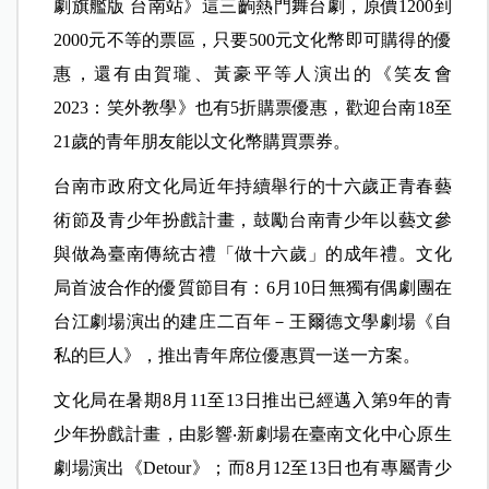
劇旗艦版 台南站》這三齣熱門舞台劇，原價1200到
2000元不等的票區，只要500元文化幣即可購得的優
惠，還有由賀瓏、黃豪平等人演出的《笑友會
2023：笑外教學》也有5折購票優惠，歡迎台南18至
21歲的青年朋友能以文化幣購買票券。
台南市政府文化局近年持續舉行的十六歲正青春藝
術節及青少年扮戲計畫，鼓勵台南青少年以藝文參
與做為臺南傳統古禮「做十六歲」的成年禮。文化
局首波合作的優質節目有：6月10日無獨有偶劇團在
台江劇場演出的建庄二百年－王爾德文學劇場《自
私的巨人》，推出青年席位優惠買一送一方案。
文化局在暑期8月11至13日推出已經邁入第9年的青
少年扮戲計畫，由影響‧新劇場在臺南文化中心原生
劇場演出《Detour》；而8月12至13日也有專屬青少