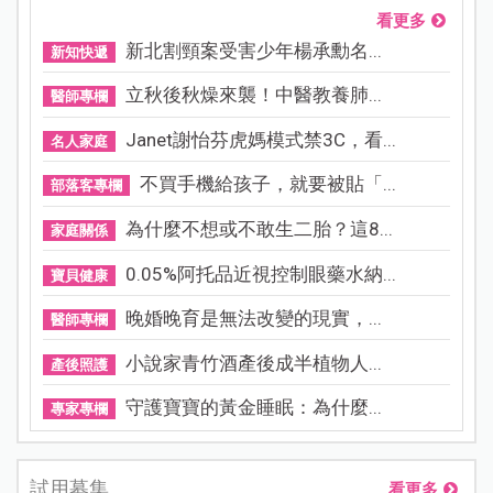
看更多
新北割頸案受害少年楊承勳名...
新知快遞
立秋後秋燥來襲！中醫教養肺...
醫師專欄
Janet謝怡芬虎媽模式禁3C，看...
名人家庭
不買手機給孩子，就要被貼「...
部落客專欄
為什麼不想或不敢生二胎？這8...
家庭關係
0.05%阿托品近視控制眼藥水納...
寶貝健康
晚婚晚育是無法改變的現實，...
醫師專欄
小說家青竹酒產後成半植物人...
產後照護
守護寶寶的黃金睡眠：為什麼...
專家專欄
試用募集
看更多