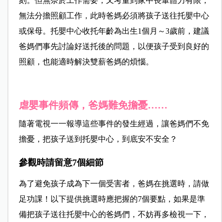
刻。但無奈於工作需要，又考量到家中長輩體力有限，
無法分擔照顧工作，此時爸媽必須將孩子送往托嬰中心
或保母。托嬰中心收托年齡為出生1個月～3歲前，建議
爸媽們事先討論好送托後的問題，以便孩子受到良好的
照顧，也能適時解決雙薪爸媽的煩惱。
虐嬰事件頻傳，爸媽難免擔憂……
隨著電視一一報導這些事件的發生經過，讓爸媽們不免
擔憂，把孩子送到托嬰中心，到底安不安全？
參觀時請留意7個細節
為了避免孩子成為下一個受害者，爸媽在挑選時，請做
足功課！以下提供挑選時應把握的7個要點，如果是準
備把孩子送往托嬰中心的爸媽們，不妨再多檢視一下，