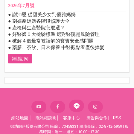
2026年7月號
● 謝沛恩 從甜美少女到優雅媽媽
● 剖婦產媽媽各階段照護大全
● 產檢與生產醫院怎麼選？
● 好醫師５大檢驗標準 選對醫院是風險管理
● 破解４個最常被誤解的寶寶安全感問題
● 藥膳、茶飲、日常保養 中醫觀點看產後掉髮
雜誌訂閱
網站地圖
│
隱私權說明
│
客服中心
│
廣告與合作
|
RSS
婦幼網路股份有限公司 統編：70458331 服務專線：02-8712-5959 | 服
務時間：週一～週五：10:00~17:30