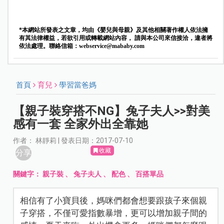
*本網站所發表之文章，均由《嬰兒與母親》及其他相關著作權人依法擁
有其法律權益，若欲引用或轉載網站內容， 請與本公司來信接洽，違者將
依法處理。聯絡信箱：
webservice@mababy.com
首頁
育兒
學習當爸媽
【親子裝穿搭不NG】兔子夫人>>對美
感有一套 全家外出全靠她
作者： 林靜莉 | 發表日期：2017-07-10
收藏
分享
關鍵字：
親子裝
、
兔子夫人
、
配色
、
百搭單品
相信有了小寶貝後，媽咪們都會想要跟孩子來個親
子穿搭，不僅可愛指數暴增，更可以增加親子間的