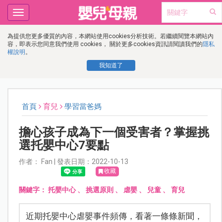
Toggle
navigation
為提供您更多優質的內容，本網站使用cookies分析技術。若繼續閱覽本網站內
容，即表示您同意我們使用 cookies， 關於更多cookies資訊請閱讀我們的
隱私
權說明
。
我知道了
首頁
育兒
學習當爸媽
擔心孩子成為下一個受害者？掌握挑
選托嬰中心7要點
作者： Fan | 發表日期：2022-10-13
收藏
關鍵字：
托嬰中心
、
挑選原則
、
虐嬰
、
兒童
、
育兒
近期托嬰中心虐嬰事件頻傳，看著一條條新聞，