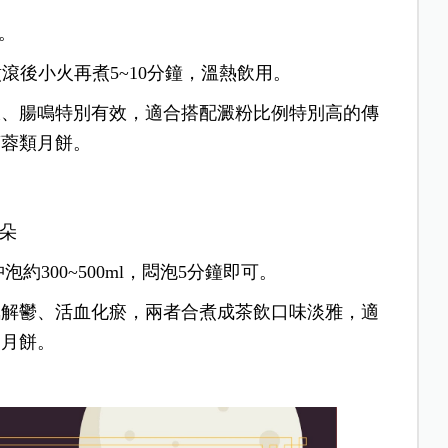
片。
煮滾後小火再煮5~10分鐘，溫熱飲用。
脹、腸鳴特別有效，適合搭配澱粉比例特別高的傳
蓮蓉類月餅。
3朵
300~500ml，悶泡5分鐘即可。
氣解鬱、活血化瘀，兩者合煮成茶飲口味淡雅，適
的月餅。