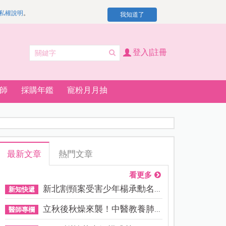
私權說明
。
我知道了
登入|註冊
師
採購年鑑
寵粉月月抽
最新文章
熱門文章
看更多
新北割頸案受害少年楊承勳名...
新知快遞
立秋後秋燥來襲！中醫教養肺...
醫師專欄