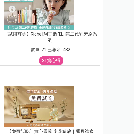
【試用募集】Richell利其爾 T.L.I第二代乳牙刷系
列
數量: 21 已報名: 432
21篇心得
【免費試吃】實心蛋捲 窗花綻放｜彌月禮盒