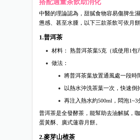
搭配適量茶飲助消化
中醫的理論認為，甜膩食物容易傷脾生
憊感、甚至水腫，以下三款茶飲可依月
1.普洱茶
材料： 熟普洱茶葉5克（或使用1
做法：
將普洱茶葉放置通風處一段時
以熱水沖洗茶葉一次，快速倒
再注入熱水約500ml，悶泡1~
普洱茶是全發酵茶，能幫助去油解膩，
蛋黃酥、廣式蓮蓉月餅。
2.麥芽山楂茶