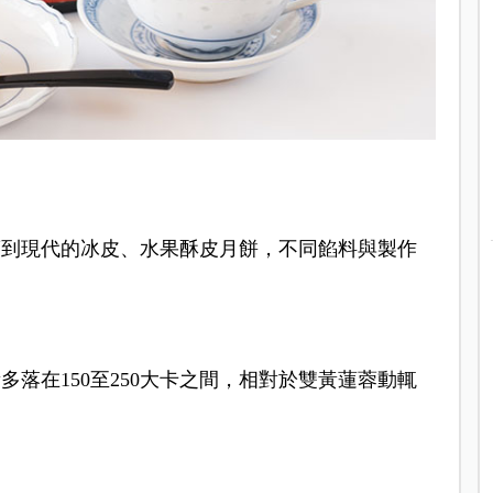
蓉到現代的冰皮、水果酥皮月餅，不同餡料與製作
落在150至250大卡之間，相對於雙黃蓮蓉動輒