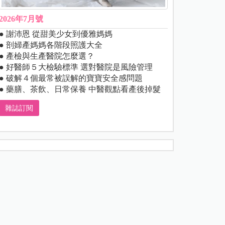
2026年7月號
● 謝沛恩 從甜美少女到優雅媽媽
● 剖婦產媽媽各階段照護大全
● 產檢與生產醫院怎麼選？
● 好醫師５大檢驗標準 選對醫院是風險管理
● 破解４個最常被誤解的寶寶安全感問題
● 藥膳、茶飲、日常保養 中醫觀點看產後掉髮
雜誌訂閱