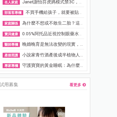
Janet謝怡芬虎媽模式禁3C，看...
名人家庭
不買手機給孩子，就要被貼「...
部落客專欄
為什麼不想或不敢生二胎？這8...
家庭關係
0.05%阿托品近視控制眼藥水納...
寶貝健康
晚婚晚育是無法改變的現實，...
醫師專欄
小說家青竹酒產後成半植物人...
產後照護
守護寶寶的黃金睡眠：為什麼...
專家專欄
試用募集
看更多