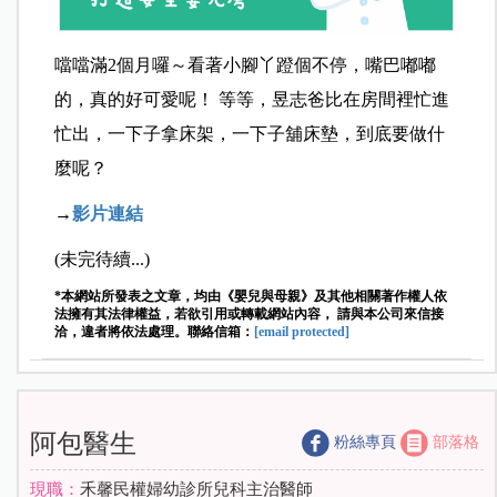
噹噹滿2個月囉～看著小腳丫蹬個不停，嘴巴嘟嘟
的，真的好可愛呢！ 等等，昱志爸比在房間裡忙進
忙出，一下子拿床架，一下子舖床墊，到底要做什
麼呢？
→
影片連結
(未完待續...)
*本網站所發表之文章，均由《嬰兒與母親》及其他相關著作權人依
法擁有其法律權益，若欲引用或轉載網站內容， 請與本公司來信接
洽，違者將依法處理。聯絡信箱：
[email protected]
阿包醫生
粉絲專頁
部落格
現職：
禾馨民權婦幼診所兒科主治醫師