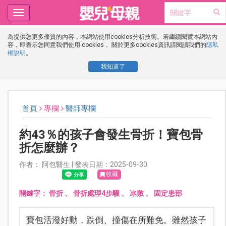
Toggle
navigation
為提供您更多優質的內容，本網站使用cookies分析技術。若繼續閱覽本網站內
容，即表示您同意我們使用 cookies， 關於更多cookies資訊請閱讀我們的
隱私
權說明
。
我知道了
首頁
專欄
醫師專欄
約43％的孩子會發生骨折！寶包骨
折怎麼辦？
作者： 阿包醫生 | 發表日期：2025-09-30
收藏
關鍵字：
骨折
、
骨折處理4步驟
、
冰敷
、
固定患部
寶包活潑好動，跌倒、撞傷在所難免。雖然孩子