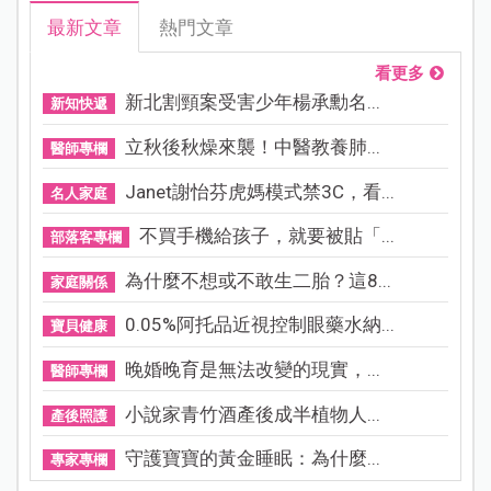
最新文章
熱門文章
看更多
新北割頸案受害少年楊承勳名...
新知快遞
立秋後秋燥來襲！中醫教養肺...
醫師專欄
Janet謝怡芬虎媽模式禁3C，看...
名人家庭
不買手機給孩子，就要被貼「...
部落客專欄
為什麼不想或不敢生二胎？這8...
家庭關係
0.05%阿托品近視控制眼藥水納...
寶貝健康
晚婚晚育是無法改變的現實，...
醫師專欄
小說家青竹酒產後成半植物人...
產後照護
守護寶寶的黃金睡眠：為什麼...
專家專欄