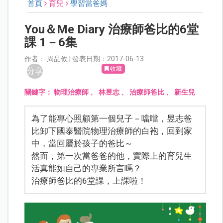
首頁
育兒
學習當爸媽
You＆Me Diary 治療師爸比的6堂
課 1－6集
作者： 周品攸 | 發表日期：2017-06-13
收藏
分享
關鍵字：
物理治療師
、
林昱志
、
治療師爸比
、
新生兒
為了能專心照顧第一個兒子－噹噹，昱志爸
比卸下國泰醫院物理治療師的白袍，回到家
中，當回屬於孩子的爸比～
然而，第一次當爸爸的他，實際上的育兒生
活真能如自己的專業所言嗎？
治療師爸比的6堂課，上課啦！