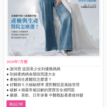
2026年7月號
● 謝沛恩 從甜美少女到優雅媽媽
● 剖婦產媽媽各階段照護大全
● 產檢與生產醫院怎麼選？
● 好醫師５大檢驗標準 選對醫院是風險管理
● 破解４個最常被誤解的寶寶安全感問題
● 藥膳、茶飲、日常保養 中醫觀點看產後掉髮
雜誌訂閱