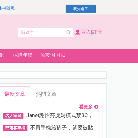
私權說明
。
我知道了
登入|註冊
師
採購年鑑
寵粉月月抽
最新文章
熱門文章
看更多
Janet謝怡芬虎媽模式禁3C，看...
名人家庭
不買手機給孩子，就要被貼「...
部落客專欄