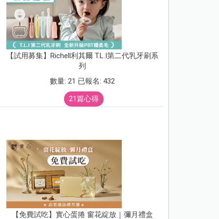
【試用募集】Richell利其爾 T.L.I第二代乳牙刷系
列
數量: 21 已報名: 432
21篇心得
【免費試吃】實心蛋捲 窗花綻放｜彌月禮盒