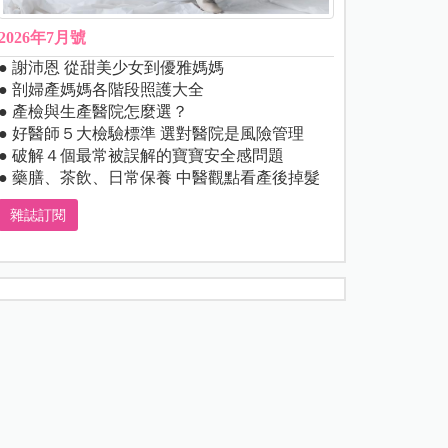
2026年7月號
● 謝沛恩 從甜美少女到優雅媽媽
● 剖婦產媽媽各階段照護大全
● 產檢與生產醫院怎麼選？
● 好醫師５大檢驗標準 選對醫院是風險管理
● 破解４個最常被誤解的寶寶安全感問題
● 藥膳、茶飲、日常保養 中醫觀點看產後掉髮
雜誌訂閱