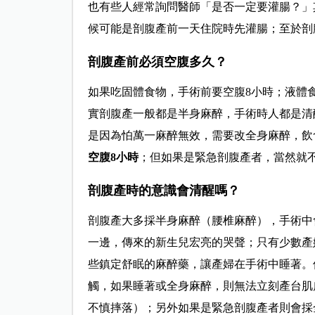
也有些人經
常詢問
醫師「是否一定要灌腸？」
候可能是剖腹產前一天住院時先灌腸；至於剖
剖腹產前必須空腹多久？
如果吃固體食物，手術前要空腹8小時；液體
實剖腹產一般都是半身麻醉，手術時人都是清
是因為怕萬一麻醉無效，需要改全身麻醉，飲
空腹8小時
；但如果是緊急剖腹產者，當然就
剖腹產時的意識會清醒嗎？
剖腹產大多採半身麻醉（腰椎麻醉），手術中
一邊，傳來的新生兒宏亮的哭聲；只有少數產
些鎮定舒眠的麻醉藥，讓產婦在手術中睡著。
觸，如果睡著或全身麻醉，則無法立刻產台肌
不慎摔落）；另外如果是緊急剖腹產者則會採