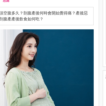
、
惡露
須空腹多久？剖腹產後何時會開始覺得痛？產後惡
剖腹產產後飲食如何吃？