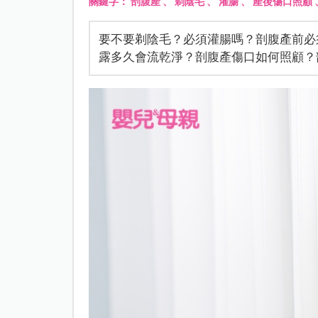
關鍵字：
剖腹產
、
剃陰毛
、
灌腸
、
產後傷口照顧
要不要剃陰毛？必須灌腸嗎？剖腹產前必
露多久會流乾淨？剖腹產傷口如何照顧？