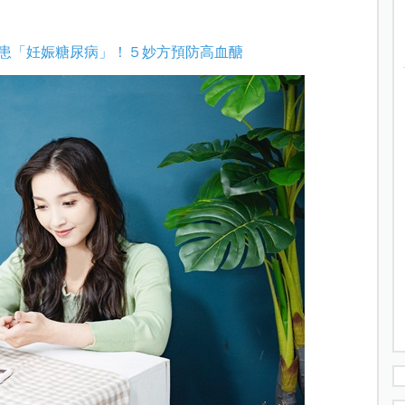
患「妊娠糖尿病」！５妙方預防高血醣