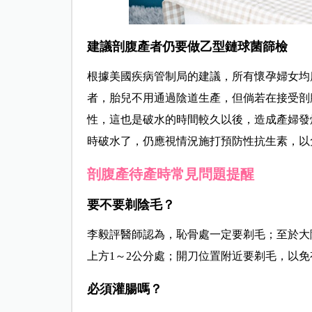
建議剖腹產者仍要做乙型鏈球菌篩檢
根據美國疾病管制局的建議，所有懷孕婦女均
者，胎兒不用通過陰道生產，但倘若在接受剖
性，這也是破水的時間較久以後，造成產婦發
時破水了，仍應視情況施打預防性抗生素，以
剖腹產待產時常見問題提醒
要不要剃陰毛？
李毅評
醫師認為，恥骨處一定要剃毛；至於大
上方1～
2公分
處；開刀位置附近要剃毛，以免
必須灌腸嗎？