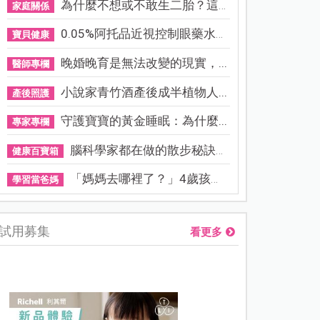
為什麼不想或不敢生二胎？這8...
家庭關係
0.05%阿托品近視控制眼藥水納...
寶貝健康
晚婚晚育是無法改變的現實，...
醫師專欄
小說家青竹酒產後成半植物人...
產後照護
守護寶寶的黃金睡眠：為什麼...
專家專欄
腦科學家都在做的散步秘訣！...
健康百寶箱
「媽媽去哪裡了？」4歲孩子還...
學習當爸媽
試用募集
看更多