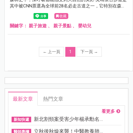
其中被CNN票選為全球前28名必走古道之一，它特別在森林
裡的廢棄鐵軌，地表上植披豐富，全程幾乎不會日曬，走起
收藏
來又相當好走，算是高山中相當親民的一條步道！全程2.25
公里，可惜的是2013年因颱風而被摧毀，目前僅修復到前
關鍵字：
親子旅遊
、
親子景點
、
嬰幼兒
900公尺開放通行，雖然很短，但依舊不減它的美麗~來到太
平山，一定別錯過的見晴懷古步道。
←
上一頁
1
下一頁
→
最新文章
熱門文章
看更多
新北割頸案受害少年楊承勳名...
新知快遞
立秋後秋燥來襲！中醫教養肺...
醫師專欄