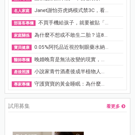
Janet謝怡芬虎媽模式禁3C，看...
名人家庭
不買手機給孩子，就要被貼「...
部落客專欄
為什麼不想或不敢生二胎？這8...
家庭關係
0.05%阿托品近視控制眼藥水納...
寶貝健康
晚婚晚育是無法改變的現實，...
醫師專欄
小說家青竹酒產後成半植物人...
產後照護
守護寶寶的黃金睡眠：為什麼...
專家專欄
試用募集
看更多