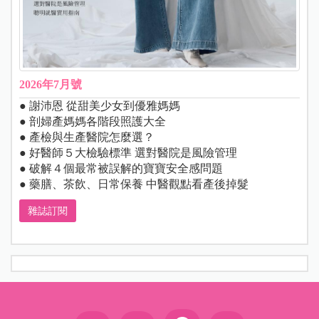
2026年7月號
● 謝沛恩 從甜美少女到優雅媽媽
● 剖婦產媽媽各階段照護大全
● 產檢與生產醫院怎麼選？
● 好醫師５大檢驗標準 選對醫院是風險管理
● 破解４個最常被誤解的寶寶安全感問題
● 藥膳、茶飲、日常保養 中醫觀點看產後掉髮
雜誌訂閱