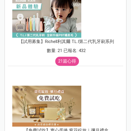
【試用募集】Richell利其爾 T.L.I第二代乳牙刷系列
數量: 21 已報名: 432
21篇心得
【免費試吃】實心蛋捲 窗花綻放｜彌月禮盒