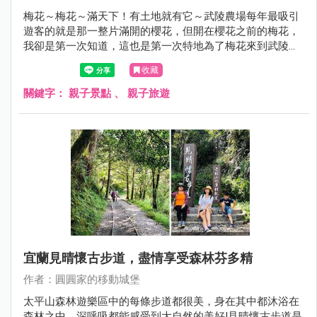
梅花～梅花～滿天下！有土地就有它～​​​​​​​武陵農場每年最吸引
遊客的就是那一整片滿開的櫻花，但開在櫻花之前的梅花，
我卻是第一次知道，這也是第一次特地為了梅花來到武陵農
場，原來，梅花真的好香，空氣中那股自然的梅花飄香，聞
收藏
起來真的好舒服！
關鍵字：
親子景點
、
親子旅遊
宜蘭見晴懷古步道，盡情享受森林芬多精
作者：圓圓家的移動城堡
太平山森林遊樂區中的每條步道都很美，身在其中都沐浴在
森林之中，深呼吸都能感受到大自然的美好!見晴懷古步道是