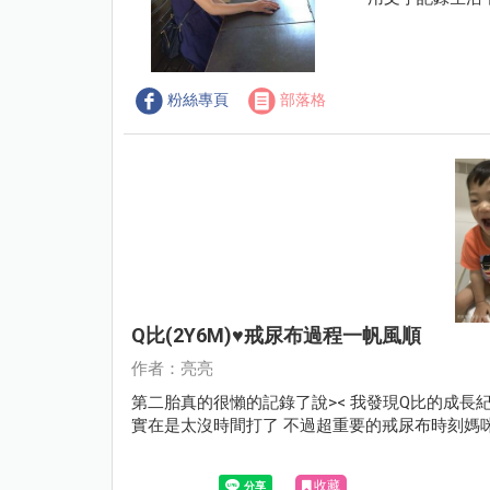
粉絲專頁
部落格
Q比(2Y6M)♥戒尿布過程一帆風順
作者：亮亮
第二胎真的很懶的記錄了說>< 我發現Q比的成長
實在是太沒時間打了 不過超重要的戒尿布時刻媽
收藏