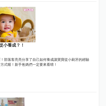
從小養成？！
囉！部落客亮亮分享了自己如何養成讓寶寶從小刷牙的經驗
牙方式喔！新手爸媽們一定要來看唷！