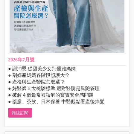
2026年7月號
● 謝沛恩 從甜美少女到優雅媽媽
● 剖婦產媽媽各階段照護大全
● 產檢與生產醫院怎麼選？
● 好醫師５大檢驗標準 選對醫院是風險管理
● 破解４個最常被誤解的寶寶安全感問題
● 藥膳、茶飲、日常保養 中醫觀點看產後掉髮
雜誌訂閱