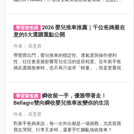
重視育兒品質爸媽的口袋名單。從品牌理念到明星車
款，UPPAbaby有哪些特色？不同家庭又該如何找到最適
合自己的推車選擇？看完這篇讓你秒懂。
2026 嬰兒推車推薦｜千位爸媽最在
學習當爸媽
意的5大選購重點公開
作者： 高旻君
帶寶寶出門，嬰兒推車的穩定性、透氣度與操作便利
性，往往會直接影響育兒生活的從容程度。近年新手爸
媽在選購推車時，也不再只追求「輕量」，而是更重視
避震穩定、溫控透氣、清潔便利與單手收車等實際使用
體驗。 《嬰兒與母親》本次針對超過千位爸媽進行「理
想嬰兒推車選購調查」，透過多項育兒痛點條件的嚴格
篩選，最終由義大利頂級品牌 Chicco 的 Bellagio Como
瞬收留一手，優雅帶著走！
學習當爸媽
Lake 旗艦推車脫穎而出，高票榮獲「極致完美推車金
Bellagio雙向瞬收嬰兒推車改變你的生活
獎」！究竟 2026 年新世代爸媽心中首選的理想推車需要
具備哪些關鍵條件？這台獲得千位爸媽認證的完美推車
作者： 高旻君
到底厲害在哪？馬上來看最權威的關鍵調查結果分析。
對新手爸媽來說，每一次外出都是一場挑戰，尤其當寶
寶在哭鬧、行李又多時，還要手忙腳亂地收推車？