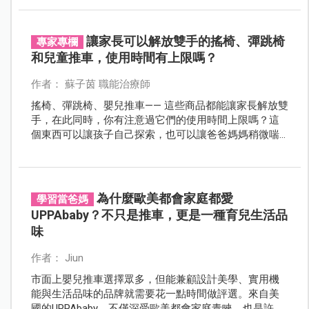
母。先找到自己的需求，才更容易挑對產品。
讓家長可以解放雙手的搖椅、彈跳椅
專家專欄
和兒童推車，使用時間有上限嗎？
作者： 蘇子茵 職能治療師
搖椅、彈跳椅、嬰兒推車—— 這些商品都能讓家長解放雙
手，在此同時，你有注意過它們的使用時間上限嗎？這
個東西可以讓孩子自己探索，也可以讓爸爸媽媽稍微喘
口氣。但這些「育兒救星」，每一樣都有建議的使用時
間。
為什麼歐美都會家庭都愛
學習當爸媽
UPPAbaby？不只是推車，更是一種育兒生活品
味
作者： Jiun
市面上嬰兒推車選擇眾多，但能兼顧設計美學、實用機
能與生活品味的品牌就需要花一點時間做評選。來自美
國的UPPAbaby，不僅深受歐美都會家庭青睞，也是許多