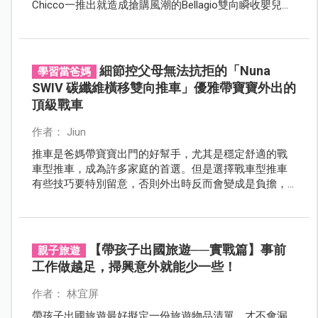
Chicco一推出就造成搶購風潮的Bellagio雙向瞬收嬰兒推
車，採用創新的「one touch一鍵折疊系統」，只要單手
一按就能自動收合！讓育兒一切變得輕鬆又優雅！
細節控父母無法抗拒的「Nuna
學習當爸媽
SWIV 碳纖維橫移雙向推車」優雅帶寶寶外出的
頂級戰車
作者： Jiun
推車是爸媽帶寶寶出門的好幫手，尤其是穩定舒適的戰
車型推車，成為許多家庭的首選。但是選擇戰車型推車
有些技巧要特別留意，否則外出時反而會變成是負擔，
請爸媽跟著以下原則，就能輕鬆找到滿意的頂級戰車。
【帶孩子出國旅遊──實戰篇】事前
親子旅遊
工作做越足，掃興意外就能少一些！
作者： 林宜屏
帶孩子出國旅遊最好擬定一份旅遊物品清單，才不會漏