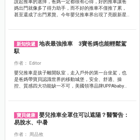
說起推車的選擇，爸媽一定都很有心得，好的推車讓爸
媽出門就像多了得力助手，而不好的推車不僅推了累，
甚至還成了出門累贅。今年嬰兒推車界出現了亮眼新星
～Joie fluri drift橫輕巧x磁吸扣手推車，是爸媽不可錯過
的夢幻推車首選。
地表最強推車 3寶爸媽也能輕鬆駕
新知快遞
馭
作者： Editor
嬰兒推車是孩子離開臥室，走入戶外的第一台坐駕，也
是爸媽帶寶貝認識世界的移動城堡，安全、舒適、操
控、質感四大功能缺一不可，美國領導品牌UPPAbaby選
用航太級鋁鎂合金車框、大尺寸橡膠泡綿輪胎、純手工
真皮無毒把手，將所有爸媽最在乎的細節完美到位，也
是市售唯一不論一寶、二寶、三寶的車體狀態，都可以
不用拆卸任何零件就能直接收車的唯一品牌，寶寶坐得
嬰兒推車全罩住可以遮陽？醫警告：
寶貝健康
舒適，媽媽推得輕鬆，地表最強推車美譽當之無愧。
易脫水、中暑
作者： 周品攸