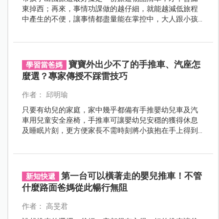
東掉西；再來，事情功課做的越仔細，就能越減低旅程
中產生的不便，讓事情都盡量能在掌控中，大人跟小孩
就不會失控！
寶寶外出少不了的手推車、汽座怎
學習當爸媽
麼選？專家傳授不踩雷技巧
作者： 邱明瑜
只要有幼兒的家庭，家中幾乎都備有手推嬰幼兒車及汽
車用兒童安全座椅，手推車可讓嬰幼兒安穩的獲得休息
及睡眠片刻，更方便家長不需時刻將小孩抱在手上得到
喘息的時間；而汽座則是保障幼童乘車時的安全，一旦
發生交通意外事故時，確保幼童不因為高速撞擊時而噴
飛出去，其重要性不言可喻。
第一台可以橫著走的嬰兒推車！不管
新知快遞
什麼路面爸媽從此暢行無阻
作者： 高旻君