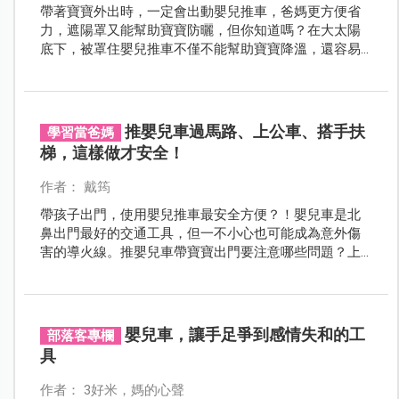
帶著寶寶外出時，一定會出動嬰兒推車，爸媽更方便省
力，遮陽罩又能幫助寶寶防曬，但你知道嗎？在大太陽
底下，被罩住嬰兒推車不僅不能幫助寶寶降溫，還容易
成中暑的推手。
推嬰兒車過馬路、上公車、搭手扶
學習當爸媽
梯，這樣做才安全！
作者： 戴筠
帶孩子出門，使用嬰兒推車最安全方便？！嬰兒車是北
鼻出門最好的交通工具，但一不小心也可能成為意外傷
害的導火線。推嬰兒車帶寶寶出門要注意哪些問題？上
下公車、火車怎麼做最安全？快來看專家怎麼說！
嬰兒車，讓手足爭到感情失和的工
部落客專欄
具
作者： 3好米，媽的心聲