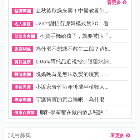
看更多
立秋後秋燥來襲！中醫教養肺...
醫師專欄
Janet謝怡芬虎媽模式禁3C，看...
名人家庭
不買手機給孩子，就要被貼「...
部落客專欄
為什麼不想或不敢生二胎？這8...
家庭關係
0.05%阿托品近視控制眼藥水納...
寶貝健康
晚婚晚育是無法改變的現實，...
醫師專欄
小說家青竹酒產後成半植物人...
產後照護
守護寶寶的黃金睡眠：為什麼...
專家專欄
腦科學家都在做的散步秘訣！...
健康百寶箱
試用募集
看更多