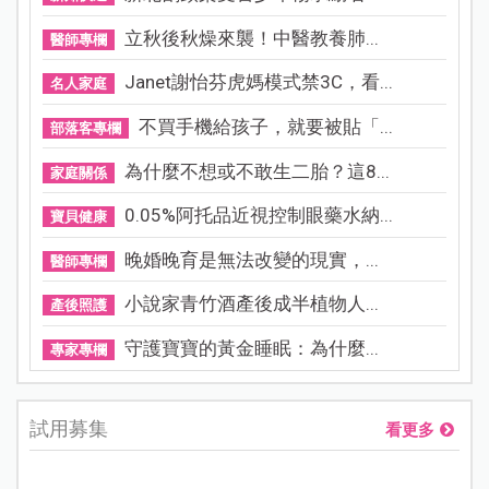
立秋後秋燥來襲！中醫教養肺...
醫師專欄
Janet謝怡芬虎媽模式禁3C，看...
名人家庭
不買手機給孩子，就要被貼「...
部落客專欄
為什麼不想或不敢生二胎？這8...
家庭關係
0.05%阿托品近視控制眼藥水納...
寶貝健康
晚婚晚育是無法改變的現實，...
醫師專欄
小說家青竹酒產後成半植物人...
產後照護
守護寶寶的黃金睡眠：為什麼...
專家專欄
試用募集
看更多