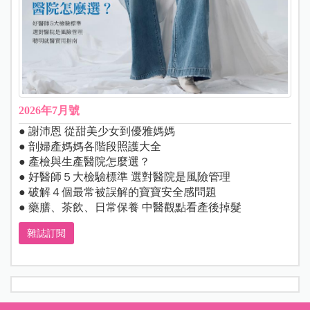
2026年7月號
● 謝沛恩 從甜美少女到優雅媽媽
● 剖婦產媽媽各階段照護大全
● 產檢與生產醫院怎麼選？
● 好醫師５大檢驗標準 選對醫院是風險管理
● 破解４個最常被誤解的寶寶安全感問題
● 藥膳、茶飲、日常保養 中醫觀點看產後掉髮
雜誌訂閱