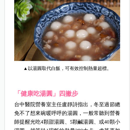
▲以湯圓取代白飯，可有效控制熱量超標。
「健康吃湯圓」四撇步
台中醫院營養室主任盧靜詩指出，冬至過節總
免不了想來碗暖呼呼的湯圓，一般常聽到營養
師提醒光吃4顆甜湯圓、5顆鹹湯圓、或40顆小