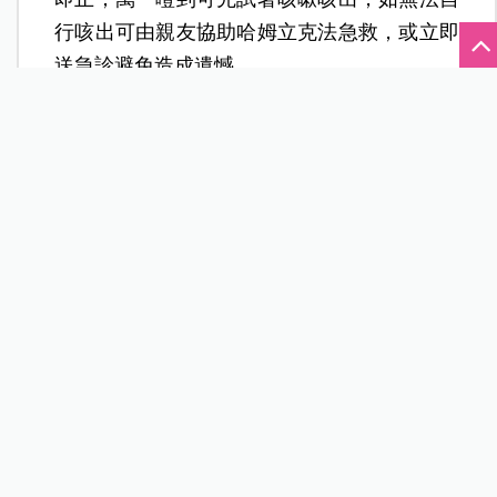
行咳出可由親友協助哈姆立克法急救，或立即
送急診避免造成遺憾。
▲四顆甜湯圓或五顆鹹湯圓相當於一碗白飯熱量。
（圖片提供／台中醫院營養室）