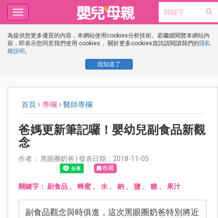
Toggle
navigation
為提供您更多優質的內容，本網站使用cookies分析技術。若繼續閱覽本網站內
容，即表示您同意我們使用 cookies， 關於更多cookies資訊請閱讀我們的
隱私
權說明
。
我知道了
首頁
專欄
醫師專欄
爸媽更新筆記囉！嬰幼兒副食品新觀
念
作者： 黑眼圈奶爸 | 發表日期：2018-11-05
收藏
關鍵字：
副食品
、
蜂蜜
、
水
、
鈉
、
鹽
、
糖
、
果汁
副食品觀念與時俱進，這次黑眼圈奶爸特別將近