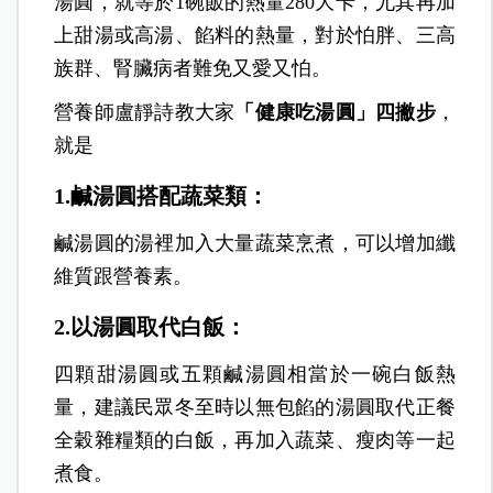
湯圓，就等於1碗飯的熱量280大卡，尤其再加
上甜湯或高湯、餡料的熱量，對於怕胖、三高
族群、腎臟病者難免又愛又怕。
營養師盧靜詩教大家
「健康吃湯圓」四撇步
，
就是
1.鹹湯圓搭配蔬菜類：
鹹湯圓的湯裡加入大量蔬菜烹煮，可以增加纖
維質跟營養素。
2.以湯圓取代白飯：
四顆甜湯圓或五顆鹹湯圓相當於一碗白飯熱
量，建議民眾冬至時以無包餡的湯圓取代正餐
全穀雜糧類的白飯，再加入蔬菜、瘦肉等一起
煮食。