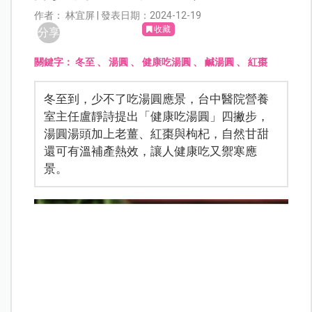
作者： 林宜屏 | 發表日期：2024-12-19
收藏
分享
關鍵字：
冬至
、
湯圓
、
健康吃湯圓
、
鹹湯圓
、
紅棗
冬至到，少不了吃湯圓應景，台中醫院營養
室主任盧靜詩提出「健康吃湯圓」四撇步，
湯圓湯頭加上老薑、紅棗與枸杞，自然甘甜
還可有溫補產熱效，讓人健康吃又禦寒應
景。