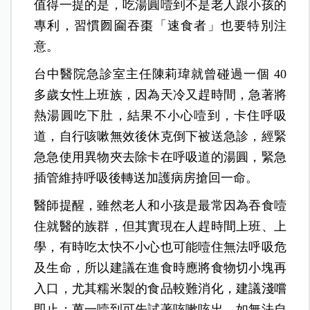
值得一提的是，吃湯圓噎到不是老人跟小孩的
專利，習慣囫圇吞棗「速食者」也要特別注
意。
台中醫院急診室主任陳莉瑋就曾碰過一個 40
多歲女性上班族，因為天冷又趕時間，急著將
熱湯圓吃下肚，結果不小心噎到，卡住呼吸
道，自行咳嗽無效後休克倒下被送急診，經緊
急急使用異物夾去除卡在呼吸道的湯圓，緊急
插管維持呼吸後轉送加護病房搶回一命。
醫師提醒，雖然老人和小孩是最常因為吞食噎
住就醫的族群，但其實現在人趕時間上班、上
學，有時吃太快不小心也可能噎住無法呼吸危
及生命，所以建議在進食時應將食物切小塊再
入口，尤其糯米製的食品較難消化，建議淺嚐
即止；萬一噎到可先試著咳嗽咳出，如無法自