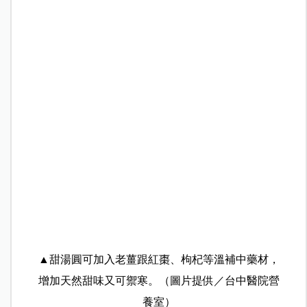
▲甜湯圓可加入老薑跟紅棗、枸杞等溫補中藥材，
增加天然甜味又可禦寒。（圖片提供／台中醫院營
養室）