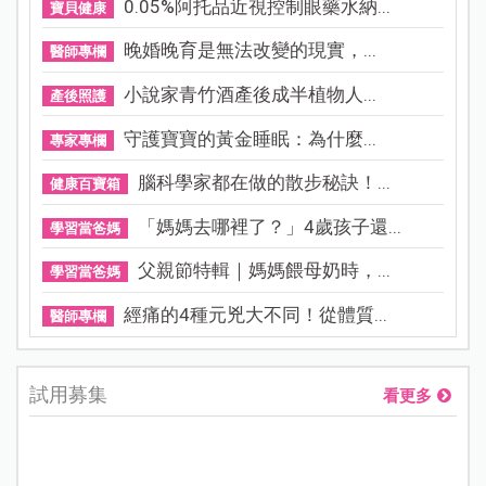
0.05%阿托品近視控制眼藥水納...
寶貝健康
晚婚晚育是無法改變的現實，...
醫師專欄
小說家青竹酒產後成半植物人...
產後照護
守護寶寶的黃金睡眠：為什麼...
專家專欄
腦科學家都在做的散步秘訣！...
健康百寶箱
「媽媽去哪裡了？」4歲孩子還...
學習當爸媽
父親節特輯｜媽媽餵母奶時，...
學習當爸媽
經痛的4種元兇大不同！從體質...
醫師專欄
試用募集
看更多