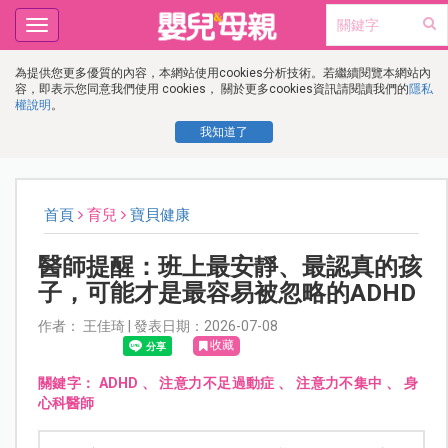
Toggle
navigation
為提供您更多優質的內容，本網站使用cookies分析技術。若繼續閱覽本網站內
容，即表示您同意我們使用 cookies， 關於更多cookies資訊請閱讀我們的
隱私
權說明
。
我知道了
首頁
育兒
寶貝健康
醫師提醒：班上最安靜、最認真的孩
子，可能才是最容易被忽略的ADHD
作者： 王佳琦 | 發表日期：2026-07-08
收藏
關鍵字：
ADHD
、
注意力不足過動症
、
注意力不集中
、
身
心科醫師