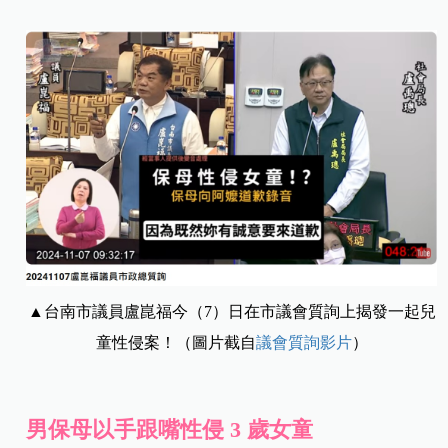
▲台南市議員盧崑福今（7）日在市議會質詢上揭發一起兒
童性侵案！（圖片截自
議會質詢影片
）
男保母以手跟嘴性侵 3 歲女童