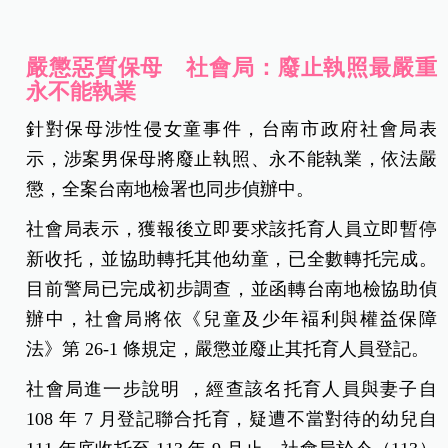
嚴懲惡質保母 社會局：廢止執照最嚴重
永不能執業
針對保母涉性侵女童事件，台南市政府社會局表
示，涉案男保母將廢止執照、永不能執業，依法嚴
懲，全案台南地檢署也同步偵辦中。
社會局表示，獲報後立即要求該托育人員立即暫停
新收托，並協助轉托其他幼童，已全數轉托完成。
目前警局已完成初步調查，並函轉台南地檢協助偵
辦中，社會局將依《兒童及少年褔利與權益保障
法》第 26-1 條規定，嚴懲並廢止其托育人員登記。
社會局進一步說明 ，經查該名托育人員與妻子自
108 年 7 月登記聯合托育，疑遭不當對待的幼兒自