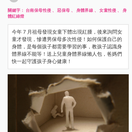
關鍵字：
台南保母性侵
、
惡保母
、
身體界線
、
女童性侵
、
身
體紅綠燈
今年 7 月祖母發現女童下體出現紅腫，後來詢問女
童才發現，慘遭男保母多次性侵！如何保護自己的
身體，是每個孩子都需要學習的事，教孩子認識身
體界線不能等！送上兒童身體界線懶人包，爸媽們
快一起守護孩子身心健康！