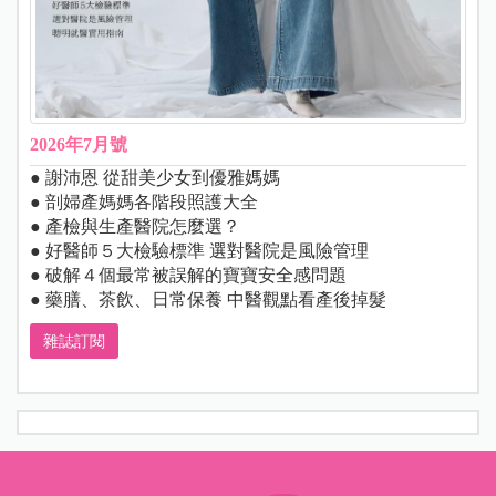
2026年7月號
● 謝沛恩 從甜美少女到優雅媽媽
● 剖婦產媽媽各階段照護大全
● 產檢與生產醫院怎麼選？
● 好醫師５大檢驗標準 選對醫院是風險管理
● 破解４個最常被誤解的寶寶安全感問題
● 藥膳、茶飲、日常保養 中醫觀點看產後掉髮
雜誌訂閱