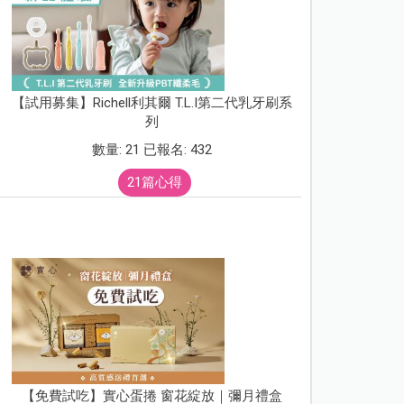
【試用募集】Richell利其爾 T.L.I第二代乳牙刷系
列
數量: 21 已報名: 432
21篇心得
【免費試吃】實心蛋捲 窗花綻放｜彌月禮盒