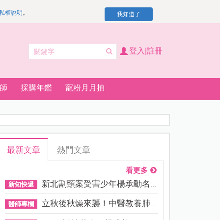
私權說明
。
我知道了
登入|註冊
師
採購年鑑
寵粉月月抽
最新文章
熱門文章
看更多
新北割頸案受害少年楊承勳名...
新知快遞
立秋後秋燥來襲！中醫教養肺...
醫師專欄