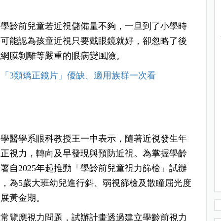
知學齡前兒童若近視儲備量不夠，一旦到了小學時
長可能認為孩童近視只要戴眼鏡就好，卻忽略了後
視網膜剝離等嚴重的眼病變風險。
「3類矯正鏡片」優缺、適用族群一次看
大學醫學系眼科教授王一中表示，隨著近視發生年
矯正視力，轉向及早發現與預防近視。為掌握學齡
署自2025年起推動「學齡前兒童視力篩檢」試辦
，為5歲大班幼兒進行斜、弱視篩檢及散瞳屈光度
發展黃金期。
正常覽應視力問題，試辦計畫透過建立學齡前視力