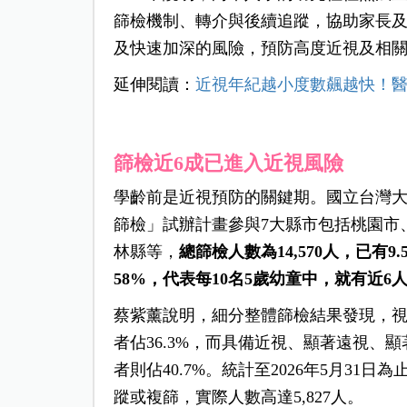
篩檢機制、轉介與後續追蹤，協助家長
及快速加深的風險，預防高度近視及相
延伸閱讀：
近視年紀越小度數飆越快！醫
篩檢近6成已進入近視風險
學齡前是近視預防的關鍵期。國立台灣
篩檢」試辦計畫參與7大縣市包括桃園市
林縣等，
總篩檢人數為14,570人，已有
58%，代表每10名5歲幼童中，就有近6
蔡紫薰說明，細分整體篩檢結果發現，視
者佔36.3%，而具備近視、顯著遠視、
者則佔40.7%。統計至2026年5月31
蹤或複篩，實際人數高達5,827人。