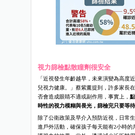
視力篩檢點散瞳劑很安全
「近視發生年齡越早，未來演變為高度
兒視力健康。」蔡紫薰提到，許多家長
否會造成眼睛不適或副作用，事實上，
時性的視力模糊與畏光，篩檢完只要等待
除了公衛政策及早介入預防近視，日常
進戶外活動，確保孩子每天能有2小時的