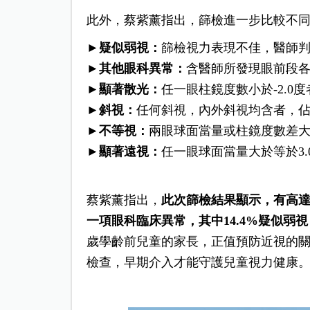
此外，蔡紫薰指出，篩檢進一步比較不
►
疑似弱視：
篩檢視力表現不佳，醫師判斷
►
其他眼科異常：
含醫師所發現眼前段各類
►
顯著散光：
任一眼柱鏡度數小於-2.0度者
►
斜視：
任何斜視，內外斜視均含者，佔3
►
不等視：
兩眼球面當量或柱鏡度數差大於等
►
顯著遠視：
任一眼球面當量大於等於3.0
蔡紫薰指出，
此次篩檢結果顯示，有高達5
一項眼科臨床異常，其中14.4%疑似弱
歲學齡前兒童的家長，正值預防近視的關
檢查，早期介入才能守護兒童視力健康