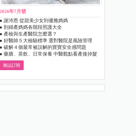
2026年7月號
● 謝沛恩 從甜美少女到優雅媽媽
● 剖婦產媽媽各階段照護大全
● 產檢與生產醫院怎麼選？
● 好醫師５大檢驗標準 選對醫院是風險管理
● 破解４個最常被誤解的寶寶安全感問題
● 藥膳、茶飲、日常保養 中醫觀點看產後掉髮
雜誌訂閱