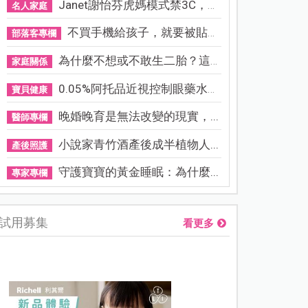
Janet謝怡芬虎媽模式禁3C，看...
名人家庭
不買手機給孩子，就要被貼「...
部落客專欄
為什麼不想或不敢生二胎？這8...
家庭關係
0.05%阿托品近視控制眼藥水納...
寶貝健康
晚婚晚育是無法改變的現實，...
醫師專欄
小說家青竹酒產後成半植物人...
產後照護
守護寶寶的黃金睡眠：為什麼...
專家專欄
試用募集
看更多