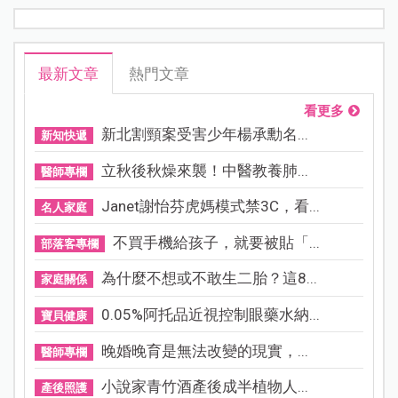
最新文章
熱門文章
看更多
新北割頸案受害少年楊承勳名...
新知快遞
立秋後秋燥來襲！中醫教養肺...
醫師專欄
Janet謝怡芬虎媽模式禁3C，看...
名人家庭
不買手機給孩子，就要被貼「...
部落客專欄
為什麼不想或不敢生二胎？這8...
家庭關係
0.05%阿托品近視控制眼藥水納...
寶貝健康
晚婚晚育是無法改變的現實，...
醫師專欄
小說家青竹酒產後成半植物人...
產後照護