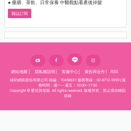
● 藥膳、茶飲、日常保養 中醫觀點看產後掉髮
雜誌訂閱
網站地圖
│
隱私權說明
│
客服中心
│
廣告與合作
|
RSS
婦幼網路股份有限公司 統編：70458331 服務專線：02-8712-5959 | 服
務時間：週一～週五：10:00~17:30
Copyright © 嬰兒與母親. All rights reserved. 版權所有，禁止擅自轉貼
節錄