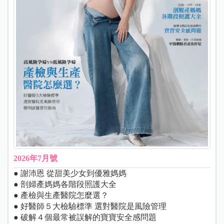
2026年7月號
● 謝沛恩 從甜美少女到優雅媽媽
● 剖婦產媽媽各階段照護大全
● 產檢與生產醫院怎麼選？
● 好醫師５大檢驗標準 選對醫院是風險管理
● 破解４個最常被誤解的寶寶安全感問題