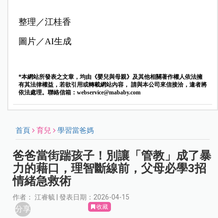
整理／江桂香
圖片／AI生成
*本網站所發表之文章，均由《嬰兒與母親》及其他相關著作權人依法擁
有其法律權益，若欲引用或轉載網站內容， 請與本公司來信接洽，違者將
依法處理。聯絡信箱：
webservice@mababy.com
首頁
育兒
學習當爸媽
爸爸當街踹孩子！別讓「管教」成了暴
力的藉口，理智斷線前，父母必學3招
情緒急救術
作者： 江睿毓 | 發表日期：2026-04-15
收藏
分享