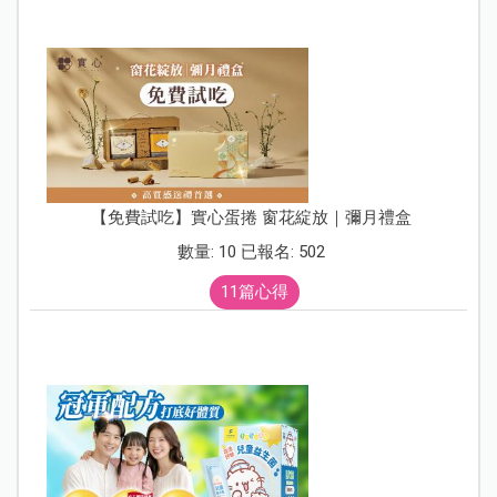
【免費試吃】實心蛋捲 窗花綻放｜彌月禮盒
數量: 10 已報名: 502
11篇心得