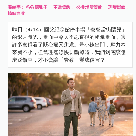
關鍵字：
爸爸踹兒子
、
不當管教
、
公共場所管教
、
理智斷線
、
情緒急救
昨日（4/14）國父紀念館停車場「爸爸當街踹兒」
的影片曝光，畫面中令人不忍直視的粗暴畫面，讓
許多爸媽看了既心痛又焦慮。帶小孩出門，壓力本
來就不小，但當理智線快要斷掉時，我們到底該怎
麼踩煞車，才不會讓「管教」變成傷害？