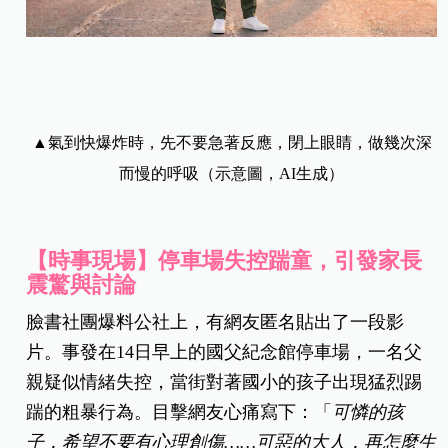
▲氣到快爆炸時，先不要急著反應，閉上眼睛，做幾次深
而慢的呼吸（示意圖，AI生成）
【時事現場】停車場失控踹童，引發家長
震驚與討論
臉書社團爆料公社上，有網友匿名貼出了一段影
片。事發在14日早上的國父紀念館停車場，一名父
親疑似情緒失控，當街對著國小的孩子出現猛烈踢
踹的粗暴行為。目擊網友心痛寫下：「
可憐的孩
子，希望不要有心理創傷……
可惡的大人，再怎麼生