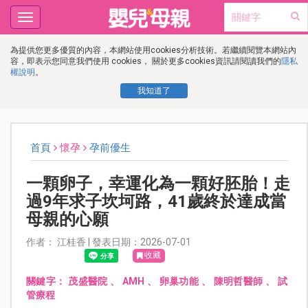
Toggle
navigation
為提供您更多優質的內容，本網站使用cookies分析技術。若繼續閱覽本網站內
容，即表示您同意我們使用 cookies， 關於更多cookies資訊請閱讀我們的
隱私
權說明
。
我知道了
首頁
懷孕
孕前優生
一顆卵子，幸運化為一顆好胚胎！走
過9年求子坎坷路，41歲終於達成當
母親的心願
作者： 江桂香 | 發表日期：2026-07-01
收藏
關鍵字：
茂盛醫院
、
AMH
、
卵巢功能
、
陳明哲醫師
、
試
管療程