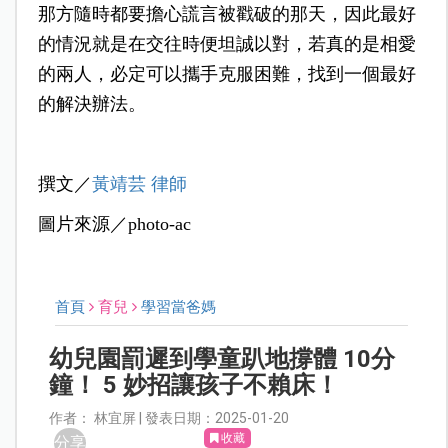
那方隨時都要擔心謊言被戳破的那天，因此最好
的情況就是在交往時便坦誠以對，若真的是相愛
的兩人，必定可以攜手克服困難，找到一個最好
的解決辦法。
撰文／
黃靖芸 律師
圖片來源／photo-ac
首頁
育兒
學習當爸媽
幼兒園罰遲到學童趴地撐體 10分
鐘！ 5 妙招讓孩子不賴床！
作者： 林宜屏 | 發表日期：2025-01-20
收藏
分享