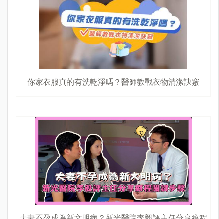
你家衣服真的有洗乾淨嗎？醫師教戰衣物清潔訣竅
夫妻不孕成為新文明病？新光醫院李毅評主任分享療程