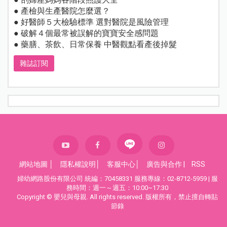
● 產檢與生產醫院怎麼選？
● 好醫師５大檢驗標準 選對醫院是風險管理
● 破解４個最常被誤解的寶寶安全感問題
● 藥膳、茶飲、日常保養 中醫觀點看產後掉髮
雜誌訂閱
網站地圖
│
隱私權說明
│
客服中心
│
廣告與合作
|
RSS
婦幼網路股份有限公司 統編：70458331 服務專線：02-8712-5959 | 服
務時間：週一～週五：10:00~17:30
Copyright © 嬰兒與母親. All rights reserved. 版權所有，禁止擅自轉貼
節錄