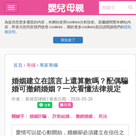
Toggle
navigation
為提供您更多優質的內容，本網站使用cookies分析技術。若繼續閱覽本網站內
容，即表示您同意我們使用 cookies， 關於更多cookies資訊請閱讀我們的
隱私
權說明
。
我知道了
首頁
專欄
專家專欄
婚姻建立在謊言上還算數嗎？配偶騙
婚可撤銷婚姻？一次看懂法律規定
作者： 黃靖芸律師 | 發表日期：2026-05-26
收藏
關鍵字：
婚姻詐騙
、
詐欺結婚
、
撤銷婚姻
、
民法
愛情可以從心動開始，婚姻卻必須建立在信任之