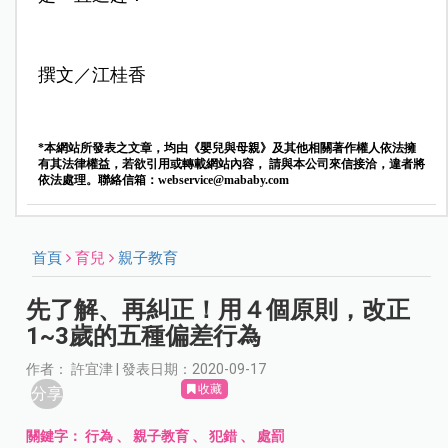
撰文／江桂香
*本網站所發表之文章，均由《嬰兒與母親》及其他相關著作權人依法擁
有其法律權益，若欲引用或轉載網站內容， 請與本公司來信接洽，違者將
依法處理。聯絡信箱：
webservice@mababy.com
首頁
育兒
親子教育
先了解、再糾正！用４個原則，改正
1~3歲的五種偏差行為
作者： 許宜津 | 發表日期：2020-09-17
收藏
分享
關鍵字：
行為
、
親子教育
、
犯錯
、
處罰