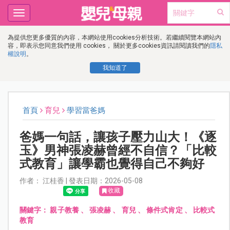
Toggle
navigation
為提供您更多優質的內容，本網站使用cookies分析技術。若繼續閱覽本網站內
容，即表示您同意我們使用 cookies， 關於更多cookies資訊請閱讀我們的
隱私
權說明
。
我知道了
首頁
育兒
學習當爸媽
爸媽一句話，讓孩子壓力山大！《逐
玉》男神張凌赫曾經不自信？「比較
式教育」讓學霸也覺得自己不夠好
作者： 江桂香 | 發表日期：2026-05-08
收藏
關鍵字：
親子教養
、
張凌赫
、
育兒
、
條件式肯定
、
比較式
教育