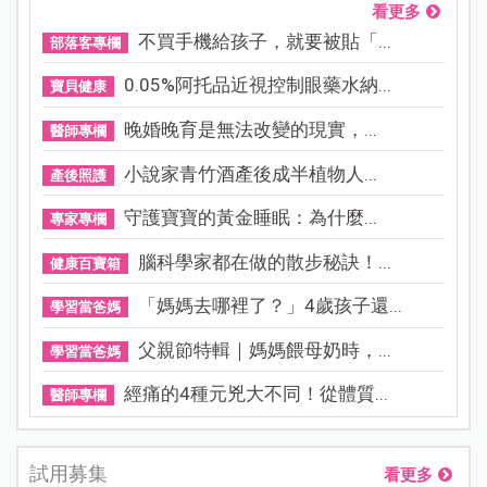
看更多
不買手機給孩子，就要被貼「...
部落客專欄
0.05%阿托品近視控制眼藥水納...
寶貝健康
晚婚晚育是無法改變的現實，...
醫師專欄
小說家青竹酒產後成半植物人...
產後照護
守護寶寶的黃金睡眠：為什麼...
專家專欄
腦科學家都在做的散步秘訣！...
健康百寶箱
「媽媽去哪裡了？」4歲孩子還...
學習當爸媽
父親節特輯｜媽媽餵母奶時，...
學習當爸媽
經痛的4種元兇大不同！從體質...
醫師專欄
試用募集
看更多