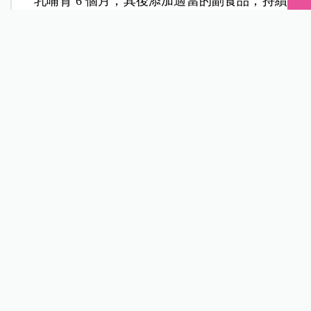
乳哺育 6 個月，其後添加適當的副食品，持續
哺育母乳至 2 歲或 2 歲以上」，透過醫療機
構、家庭、社區和職場等場域共同合作，
提供
產前到產後及持續性哺乳的全面性支持環境
。
一、醫療機構：哺乳及餵食指導幫助媽媽
順利哺乳
目前全國共有 138 家母嬰親善醫療院所 ，不
僅可在生產前提供完整母乳哺育資訊，在生產
後，醫護人員也能即時提供媽媽正確哺乳及餵
食指導，並且在出院之後，提供 24 小時諮詢
電話，隨時解決媽媽們哺乳問題。
此外，對於
早產兒和病嬰
等有特殊需求之嬰
兒，全台北中南設有 3 家
母乳庫
，當媽媽無法
親自哺乳時，只要經醫師開立處方箋提出申