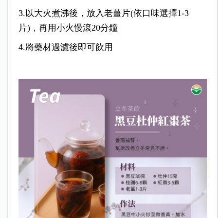
3.以大火煮沸後，放入老薑片(依口味選擇1-3
片)，再用小火慢滾20分鐘
4.將藥材過濾後即可飲用