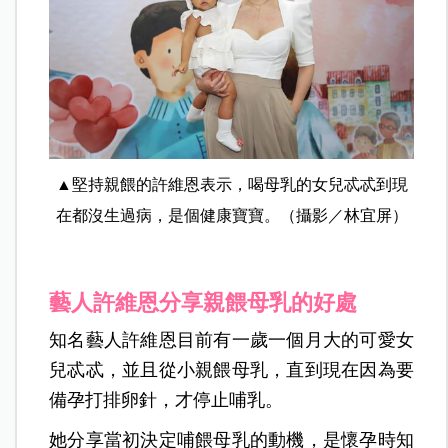
▲堅持親餵的許維恩表示，喝母乳的女兒忒忒到現
在都沒生過病，是個健康寶寶。（攝影／林宜屏）
藝人許維恩分享親餵母乳的好處
知名藝人許維恩目前有一歲一個月大的可愛女
兒忒忒，並且從小親餵母乳，直到現在因為要
備孕打排卵針，才停止哺乳。
她分享當初決定哺餵母乳的動機，是懷孕時知