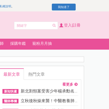
私權說明
。
我知道了
登入|註冊
師
採購年鑑
寵粉月月抽
最新文章
熱門文章
看更多
新北割頸案受害少年楊承勳名...
新知快遞
立秋後秋燥來襲！中醫教養肺...
醫師專欄