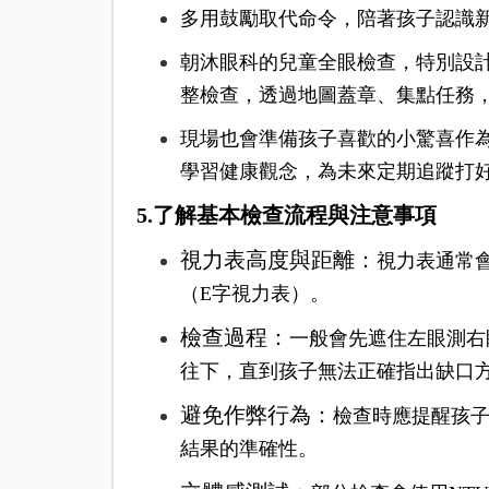
多用鼓勵取代命令，陪著孩子認識
朝沐眼科的兒童全眼檢查，特別設
整檢查，透過地圖蓋章、集點任務
現場也會準備孩子喜歡的小驚喜作
學習健康觀念，為未來定期追蹤打
5.了解基本檢查流程與注意事項
視力表高度與距離：
視力表通常
（E字視力表）。
檢查過程：
一般會先遮住左眼測右
往下，直到孩子無法正確指出缺口
避免作弊行為：
檢查時應提醒孩
結果的準確性。