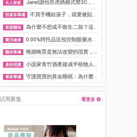
Janet謝怡芬虎媽模式禁3C，看...
名人家庭
不買手機給孩子，就要被貼「...
部落客專欄
為什麼不想或不敢生二胎？這8...
家庭關係
0.05%阿托品近視控制眼藥水納...
寶貝健康
晚婚晚育是無法改變的現實，...
醫師專欄
小說家青竹酒產後成半植物人...
產後照護
守護寶寶的黃金睡眠：為什麼...
專家專欄
試用募集
看更多