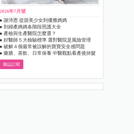
2026年7月號
● 謝沛恩 從甜美少女到優雅媽媽
● 剖婦產媽媽各階段照護大全
● 產檢與生產醫院怎麼選？
● 好醫師５大檢驗標準 選對醫院是風險管理
● 破解４個最常被誤解的寶寶安全感問題
● 藥膳、茶飲、日常保養 中醫觀點看產後掉髮
雜誌訂閱