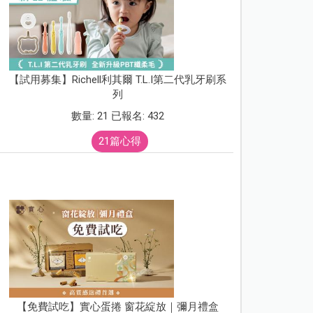
【試用募集】Richell利其爾 T.L.I第二代乳牙刷系
列
數量: 21 已報名: 432
21篇心得
【免費試吃】實心蛋捲 窗花綻放｜彌月禮盒