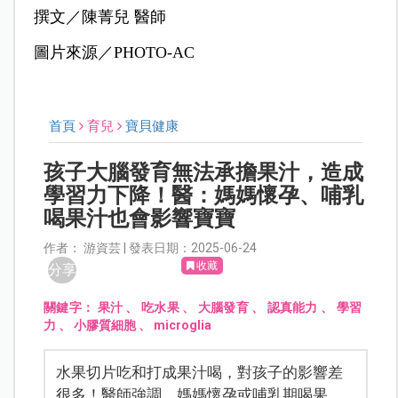
撰文／陳菁兒 醫師
圖片來源／PHOTO-AC
首頁
育兒
寶貝健康
孩子大腦發育無法承擔果汁，造成
學習力下降！醫：媽媽懷孕、哺乳
喝果汁也會影響寶寶
作者： 游資芸 | 發表日期：2025-06-24
收藏
分享
關鍵字：
果汁
、
吃水果
、
大腦發育
、
認真能力
、
學習
力
、
小膠質細胞
、
microglia
水果切片吃和打成果汁喝，對孩子的影響差
很多！醫師強調，媽媽懷孕或哺乳期喝果