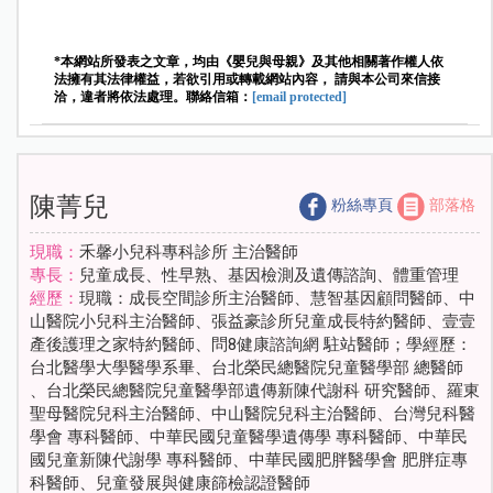
*本網站所發表之文章，均由《嬰兒與母親》及其他相關著作權人依
法擁有其法律權益，若欲引用或轉載網站內容， 請與本公司來信接
洽，違者將依法處理。聯絡信箱：
[email protected]
陳菁兒
粉絲專頁
部落格
現職：
禾馨小兒科專科診所 主治醫師
專長：
兒童成長、性早熟、基因檢測及遺傳諮詢、體重管理
經歷：
現職：成長空間診所主治醫師、慧智基因顧問醫師、中
山醫院小兒科主治醫師、張益豪診所兒童成長特約醫師、壹壹
產後護理之家特約醫師、問8健康諮詢網 駐站醫師；學經歷：
台北醫學大學醫學系畢、台北榮民總醫院兒童醫學部 總醫師
、台北榮民總醫院兒童醫學部遺傳新陳代謝科 研究醫師、羅東
聖母醫院兒科主治醫師、中山醫院兒科主治醫師、台灣兒科醫
學會 專科醫師、中華民國兒童醫學遺傳學 專科醫師、中華民
國兒童新陳代謝學 專科醫師、中華民國肥胖醫學會 肥胖症專
科醫師、兒童發展與健康篩檢認證醫師