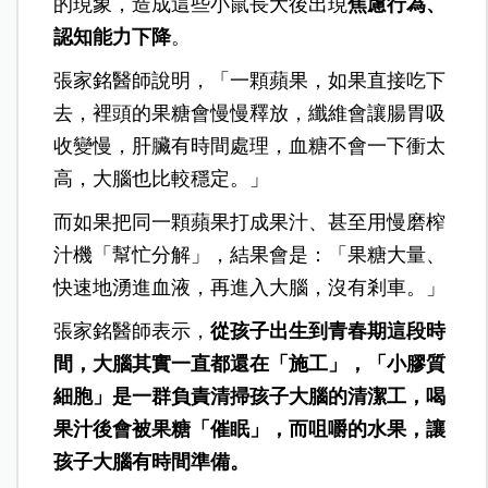
的現象，造成這些小鼠長大後出現
焦慮行為、
認知能力下降
。
張家銘醫師說明，「一顆蘋果，如果直接吃下
去，裡頭的果糖會慢慢釋放，纖維會讓腸胃吸
收變慢，肝臟有時間處理，血糖不會一下衝太
高，大腦也比較穩定。」
而如果把同一顆蘋果打成果汁、甚至用慢磨榨
汁機「幫忙分解」，結果會是：「果糖大量、
快速地湧進血液，再進入大腦，沒有剎車。」
張家銘醫師表示，
從孩子出生到青春期這段時
間，大腦其實一直都還在「施工」，「小膠質
細胞」是一群負責清掃孩子大腦的清潔工，喝
果汁後會被果糖「催眠」，而咀嚼的水果，讓
孩子大腦有時間準備。