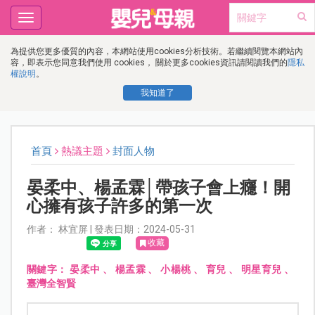
Toggle
navigation
為提供您更多優質的內容，本網站使用cookies分析技術。若繼續閱覽本網站內
容，即表示您同意我們使用 cookies， 關於更多cookies資訊請閱讀我們的
隱私
權說明
。
我知道了
首頁
熱議主題
封面人物
晏柔中、楊孟霖│帶孩子會上癮！開
心擁有孩子許多的第一次
作者： 林宜屏 | 發表日期：2024-05-31
收藏
關鍵字：
晏柔中
、
楊孟霖
、
小楊桃
、
育兒
、
明星育兒
、
臺灣全智賢