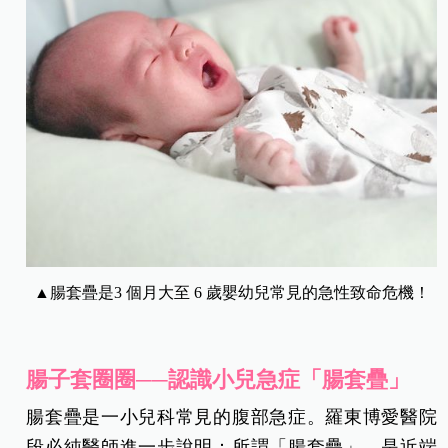
▲腸套疊是3 個月大至 6 歲嬰幼兒常見的急性致命危機！
腸子套圈圈──認識小兒急症「腸套疊」
腸套疊是一小兒科常見的腹部急症。羅東博愛醫院
段必純醫師進一步說明：所謂「腸套疊」，是近端