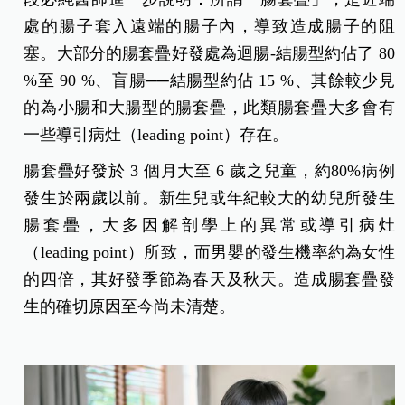
處的腸子套入遠端的腸子內，導致造成腸子的阻
塞。大部分的腸套疊好發處為迴腸-結腸型約佔了 80
%至 90 %、盲腸──結腸型約佔 15 %、其餘較少見
的為小腸和大腸型的腸套疊，此類腸套疊大多會有
一些導引病灶（leading point）存在。
腸套疊好發於 3 個月大至 6 歲之兒童，約80%病例
發生於兩歲以前。新生兒或年紀較大的幼兒所發生
腸套疊，大多因解剖學上的異常或導引病灶
（leading point）所致，而男嬰的發生機率約為女性
的四倍，其好發季節為春天及秋天。造成腸套疊發
生的確切原因至今尚未清楚。