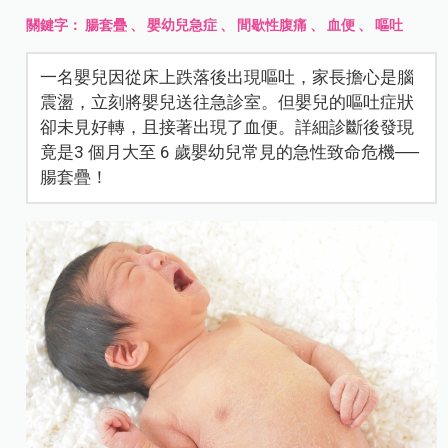
關鍵字：
腸套疊
、
嬰幼兒急症
、
間歇性腹痛
、
血便
、
嘔吐
一名嬰兒因從床上跌落後出現嘔吐，家長擔心是腦
震盪，立刻將嬰兒送往急診室。但嬰兒的嘔吐症狀
卻未見好轉，且接著出現了血便。詳細診斷後發現
竟是3 個月大至 6 歲嬰幼兒常見的急性致命危機──
腸套疊！