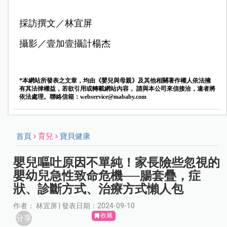
採訪撰文／林宜屏
攝影／壹加壹攝計楊杰
*本網站所發表之文章，均由《嬰兒與母親》及其他相關著作權人依法擁
有其法律權益，若欲引用或轉載網站內容， 請與本公司來信接洽，違者將
依法處理。聯絡信箱：
webservice@mababy.com
首頁
育兒
寶貝健康
嬰兒嘔吐原因不單純！家長險些忽視的
嬰幼兒急性致命危機──腸套疊，症
狀、診斷方式、治療方式懶人包
作者： 林宜屏 | 發表日期：2024-09-10
收藏
分享