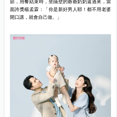
節，用餐結束時，坐隔壁的爺爺奶奶還過來，當
面誇獎楊孟霖：「你是新好男人耶！都不用老婆
開口講，就會自己做。」