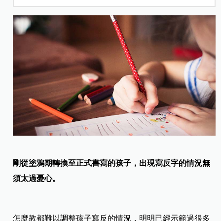
剛從塗鴉期轉換至正式書寫的孩子，出現寫反字的情況無
須太過憂心。
怎麼教都難以調整孩子寫反的情況，明明已經示範過很多