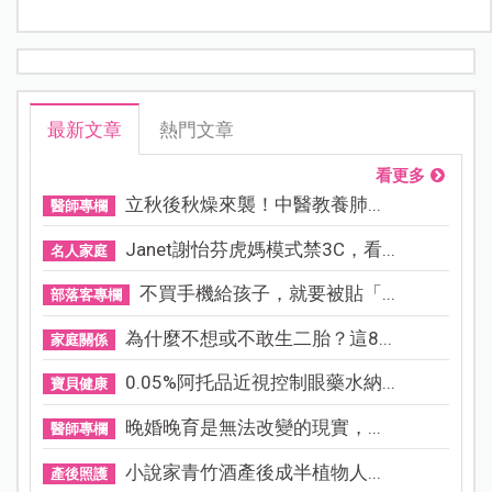
最新文章
熱門文章
看更多
立秋後秋燥來襲！中醫教養肺...
醫師專欄
Janet謝怡芬虎媽模式禁3C，看...
名人家庭
不買手機給孩子，就要被貼「...
部落客專欄
為什麼不想或不敢生二胎？這8...
家庭關係
0.05%阿托品近視控制眼藥水納...
寶貝健康
晚婚晚育是無法改變的現實，...
醫師專欄
小說家青竹酒產後成半植物人...
產後照護