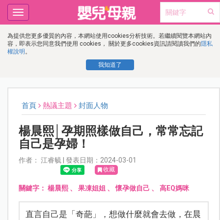
Toggle
navigation
為提供您更多優質的內容，本網站使用cookies分析技術。若繼續閱覽本網站內
容，即表示您同意我們使用 cookies， 關於更多cookies資訊請閱讀我們的
隱私
權說明
。
我知道了
首頁
熱議主題
封面人物
楊晨熙│孕期照樣做自己，常常忘記
自己是孕婦！
作者： 江睿毓 | 發表日期：2024-03-01
收藏
關鍵字：
楊晨熙
、
果凍姐姐
、
懷孕做自己
、
高EQ媽咪
直言自己是「奇葩」，想做什麼就會去做，在晨