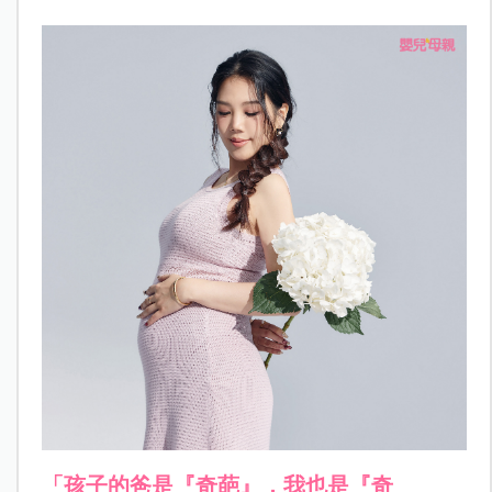
「
孩子的爸是『奇葩』，我也是『奇