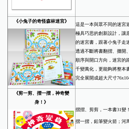
《小兔子的奇怪森林迷宮》
這是一本與眾不同的迷宮
極具巧思的創新設計，讓
的迷宮書，跟著小兔子走
透過不斷將書翻摺、攤開
順序與開口方向，迷宮的
千變萬化，更能夠將整本書
完全展開成超大尺寸76x1
《剪一剪、摺一摺，神奇變
身！》
摺摺、剪剪，一本書31變
摺一摺，鉛筆變火箭；河