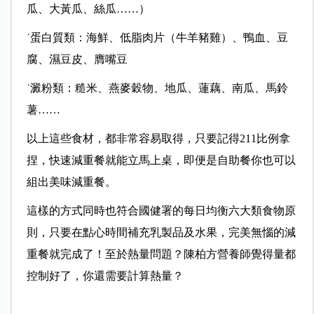
瓜、大黃瓜、絲瓜……）
˙蛋白質類：海鮮、低脂肉片（牛羊豬雞）、鴨血、豆
腐、濕豆皮、膺嘴豆
˙澱粉類：糙米、燕麥穀物、地瓜、蓮藕、南瓜、馬鈴
薯……
以上這些食材，都非常容易取得，只要記得211比例拿
捏，快速減重餐就能立馬上桌，即便是自助餐你也可以
組出美味減重餐。
這樣的方式同時也符合國健署的每日均衡六大類食物原
則，只要在點心時間補充乳製品及水果，完美無惱的減
重餐就完成了！至於熱量問題？
陳柏方營養師
覺得量都
控制好了，你還需要計算熱量？