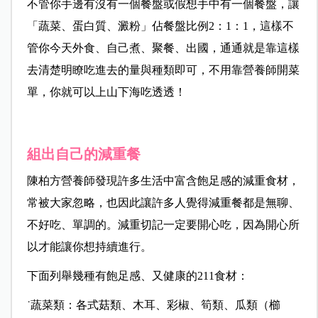
不管你手邊有沒有一個餐盤或假想手中有一個餐盤，讓
「蔬菜、蛋白質、澱粉」佔餐盤比例
2
：
1
：
1
，這樣不
管你今天外食、自己煮、聚餐、出國，通通就是靠這樣
去清楚明瞭吃進去的量與種類即可，不用靠營養師開菜
單，你就可以上山下海吃透透！
組出自己的減重餐
陳柏方營養師
發現許多生活中富含飽足感的減重食材，
常被大家忽略，也因此讓許多人覺得減重餐都是無聊、
不好吃、單調的。減重切記一定要開心吃，因為開心所
以才能讓你想持續進行。
下面列舉幾種有飽足感、又健康的211食材：
˙蔬菜類：各式菇類、木耳、彩椒、筍類、瓜類（櫛