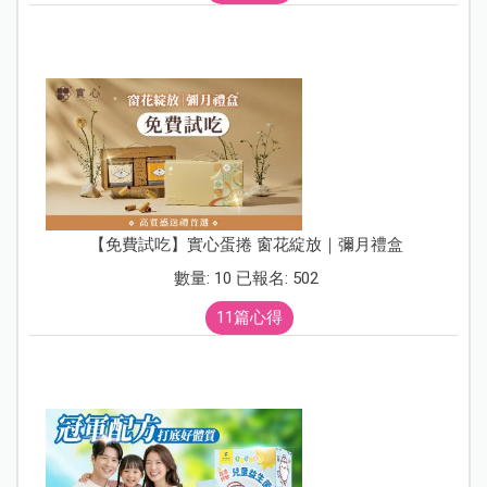
【免費試吃】實心蛋捲 窗花綻放｜彌月禮盒
數量: 10 已報名: 502
11篇心得