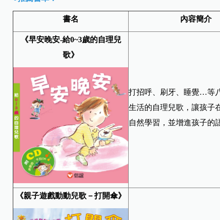
書名
內容簡介
《
早安晚安-
給0~3
歲的自理兒
歌
》
打招呼、刷牙、睡覺…等
生活的自理兒歌，讓孩子
自然學習，並增進孩子的
《親子遊戲動動兒歌－打開傘》