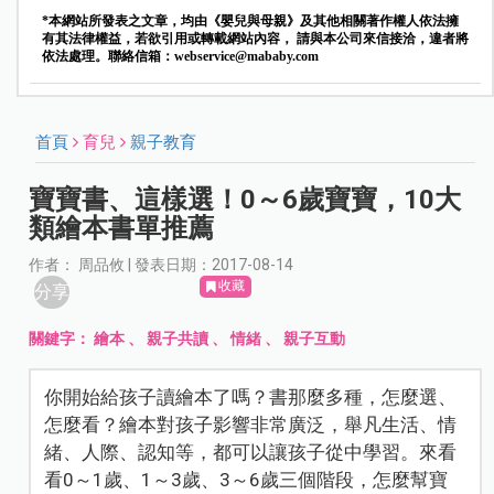
*本網站所發表之文章，均由《嬰兒與母親》及其他相關著作權人依法擁
有其法律權益，若欲引用或轉載網站內容， 請與本公司來信接洽，違者將
依法處理。聯絡信箱：
webservice@mababy.com
首頁
育兒
親子教育
寶寶書、這樣選！0～6歲寶寶，10大
類繪本書單推薦
作者： 周品攸 | 發表日期：2017-08-14
收藏
分享
關鍵字：
繪本
、
親子共讀
、
情緒
、
親子互動
你開始給孩子讀繪本了嗎？書那麼多種，怎麼選、
怎麼看？繪本對孩子影響非常廣泛，舉凡生活、情
緒、人際、認知等，都可以讓孩子從中學習。來看
看0～1歲、1～3歲、3～6歲三個階段，怎麼幫寶