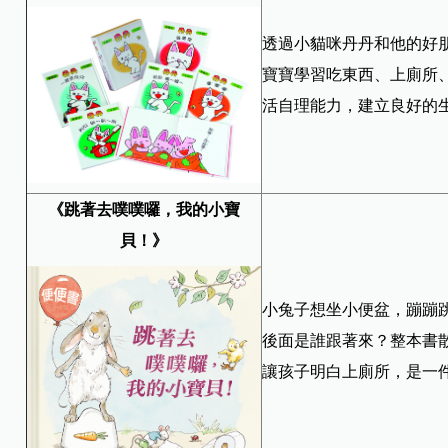
透過小貓咪丹丹和他的好
寶寶學習吃東西、上廁所
活自理能力，建立良好的
《跳著去噗噗囉，我的小寶
貝！》
小兔子想坐小便盆，蹦蹦
後面是誰跟著來？整本書
讓孩子明白上廁所，是一