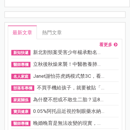
最新文章
熱門文章
看更多
新北割頸案受害少年楊承勳名...
新知快遞
立秋後秋燥來襲！中醫教養肺...
醫師專欄
Janet謝怡芬虎媽模式禁3C，看...
名人家庭
不買手機給孩子，就要被貼「...
部落客專欄
為什麼不想或不敢生二胎？這8...
家庭關係
0.05%阿托品近視控制眼藥水納...
寶貝健康
晚婚晚育是無法改變的現實，...
醫師專欄