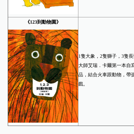
《123到動物園》
1隻大象，2隻獅子，3隻
大師艾瑞．卡爾第一本自
品，結合火車跟動物，帶
戲。