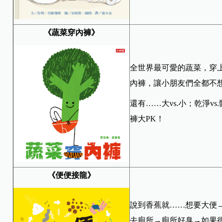
《蔬菜穿內褲》
全世界最可愛的蔬菜，穿
內褲，讓小朋友們全都不
還有……大vs.小；乾淨vs.
褲大PK！
《便便接龍》
說到香蕉就……想要大便
去廁所→廁所好臭→如果