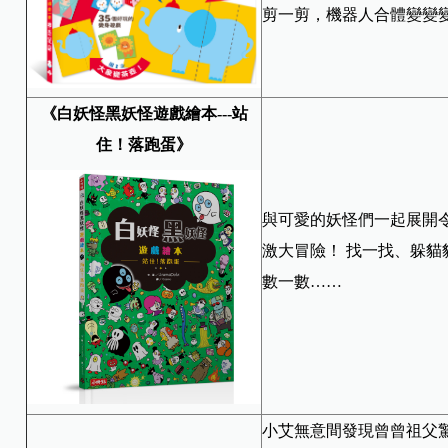
剪一剪，機器人合體變變
《白妖怪黑妖怪遊戲繪本---站
住！落跑蛋》
與可愛的妖怪們一起展開
激大冒險！ 找一找、躲貓
數一數……
小艾無意間發現曾曾祖父