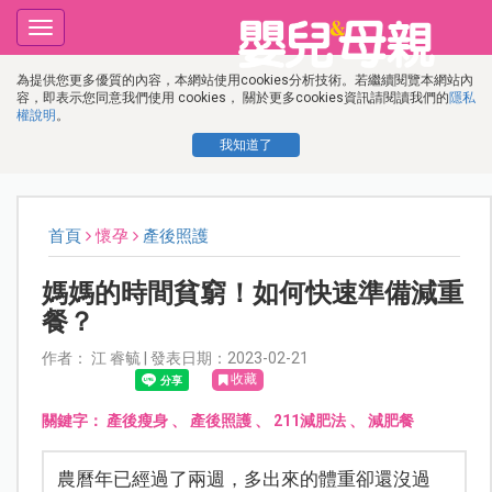
Toggle
navigation
為提供您更多優質的內容，本網站使用cookies分析技術。若繼續閱覽本網站內
容，即表示您同意我們使用 cookies， 關於更多cookies資訊請閱讀我們的
隱私
權說明
。
我知道了
首頁
懷孕
產後照護
媽媽的時間貧窮！如何快速準備減重
餐？
作者： 江 睿毓 | 發表日期：2023-02-21
收藏
關鍵字：
產後瘦身
、
產後照護
、
211減肥法
、
減肥餐
農曆年已經過了兩週，多出來的體重卻還沒過