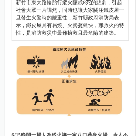
新竹市東大路輪胎行縱火釀成8死的悲劇，引起
社會大眾一片譁然，同時也讓大家關注鐵皮屋一
旦發生火警時的嚴重性，新竹縣政府消防局表
示，鐵皮屋具有易燒、火勢蔓延快，難救火的特
性，是消防救災中最難搶救且最危險的建築。
6/15晚間一場人為緃火讓一家八口葬身火場，令人不