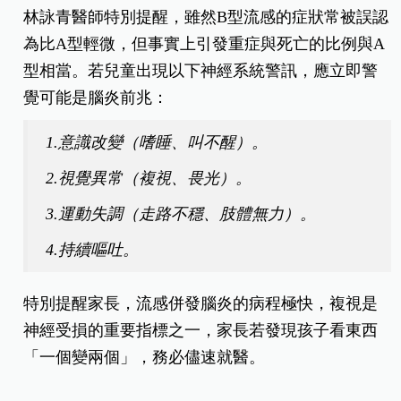
林詠青醫師特別提醒，雖然B型流感的症狀常被誤認
為比A型輕微，但事實上引發重症與死亡的比例與A
型相當。若兒童出現以下神經系統警訊，應立即警
覺可能是腦炎前兆：
1.意識改變（嗜睡、叫不醒）。
2.視覺異常（複視、畏光）。
3.運動失調（走路不穩、肢體無力）。
4.持續嘔吐。
特別提醒家長，流感併發腦炎的病程極快，複視是
神經受損的重要指標之一，家長若發現孩子看東西
「一個變兩個」，務必儘速就醫。