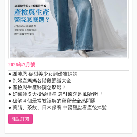
2026年7月號
● 謝沛恩 從甜美少女到優雅媽媽
● 剖婦產媽媽各階段照護大全
● 產檢與生產醫院怎麼選？
● 好醫師５大檢驗標準 選對醫院是風險管理
● 破解４個最常被誤解的寶寶安全感問題
● 藥膳、茶飲、日常保養 中醫觀點看產後掉髮
雜誌訂閱