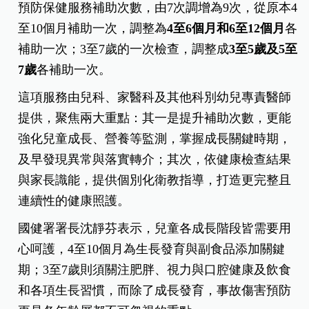
預防保健服務補助次數，由7次調增為9次，從原本4
至10個月補助一次，調整為
4至6個月和6至12個月
各
補助一次；3至7歲的一次檢查，調整成
3至5歲及5至
7歲
各補助一次。
這項服務由兒科、家醫科及其他科別幼兒專責醫師
提供，聚焦兩大重點：其一是提升補助次數，更能
強化兒童成長、營養等監測，掌握成長關鍵時期，
及早發現異常與落實轉介；其次，依健康檢查結果
與家長識能，提供個別化衛教指導，打造更完整且
連續性的健康照護。
國健署署長沈靜芬表示，兒童各成長階段皆需要用
心呵護，4至10個月為生長發育與副食品添加關鍵
期；3至7歲則須關注肥胖、視力與口腔健康及飲食
和各項生長習慣，而除了成長發育，事故傷害預防