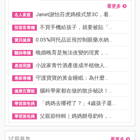
看更多
Janet謝怡芬虎媽模式禁3C，看...
名人家庭
不買手機給孩子，就要被貼「...
部落客專欄
0.05%阿托品近視控制眼藥水納...
寶貝健康
晚婚晚育是無法改變的現實，...
醫師專欄
小說家青竹酒產後成半植物人...
產後照護
守護寶寶的黃金睡眠：為什麼...
專家專欄
腦科學家都在做的散步秘訣！...
健康百寶箱
「媽媽去哪裡了？」4歲孩子還...
學習當爸媽
父親節特輯｜媽媽餵母奶時，...
學習當爸媽
試用募集
看更多