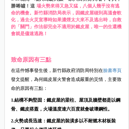
勝唏噓！這
場火勢來得又急又猛，八
個人幾乎沒有逃
命的機會
。新竹縣
消防局表示，因鐵皮屋碰到高溫會軟
化，過去火災宣導時如果濃煙太大來不及逃出時，自救
的「關門」作法卻完全不適用於鐵皮屋，唯一的生還機
會就是儘速逃跑！
致命原因有三點
在這件憾事發生後，新竹縣政府消防局特別在
臉書專頁
發文提醒，為何鐵皮屋火警會造成嚴重的災情，主要致
命的原因有三點：
1.
結構不夠堅固：鐵皮屋的梁柱、屋頂及牆壁都是以鋼
骨、鐵皮搭蓋，火場溫度達六百度就會破壞鋼性。
2.
火勢成長迅速：鐵皮屋的裝潢多以不耐燃木材板裝