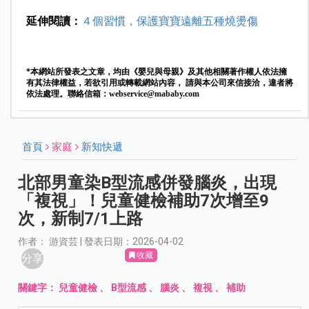
延伸閱讀：
４個習慣，保護寶寶遠離五種燒燙傷
*本網站所發表之文章，均由《嬰兒與母親》及其他相關著作權人依法擁
有其法律權益，若欲引用或轉載網站內容， 請與本公司來信接洽，違者將
依法處理。聯絡信箱：
webservice@mababy.com
首頁
家庭
新知快遞
北部男童染B型流感併發腦炎，出現
「複視」！兒童健檢補助7次增至9
次，新制7/1上路
作者： 游資芸 | 發表日期：2026-04-02
收藏
分享
關鍵字：
兒童健檢
、
B型流感
、
腦炎
、
複視
、
補助