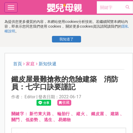
Toggle
navigation
為提供您更多優質的內容，本網站使用cookies分析技術。若繼續閱覽本網站內
容，即表示您同意我們使用 cookies， 關於更多cookies資訊請閱讀我們的
隱私
權說明
。
我知道了
首頁
家庭
新知快遞
鐵皮屋最難搶救的危險建築 消防
員：七字口訣要謹記
作者： Editor | 發表日期：2022-06-17
收藏
關鍵字：
新竹東大路
、
輪胎行
、
縱火
、
鐵皮屋
、
建築
、
關門
、
低姿勢
、
逃生
、
易燃物