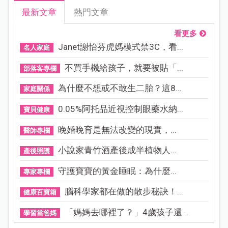
最新文章
熱門文章
看更多
Janet謝怡芬虎媽模式禁3C，看...
名人家庭
不買手機給孩子，就要被貼「...
部落客專欄
為什麼不想或不敢生二胎？這8...
家庭關係
0.05%阿托品近視控制眼藥水納...
寶貝健康
晚婚晚育是無法改變的現實，...
醫師專欄
小說家青竹酒產後成半植物人...
產後照護
守護寶寶的黃金睡眠：為什麼...
專家專欄
腦科學家都在做的散步秘訣！...
健康百寶箱
「媽媽去哪裡了？」4歲孩子還...
學習當爸媽