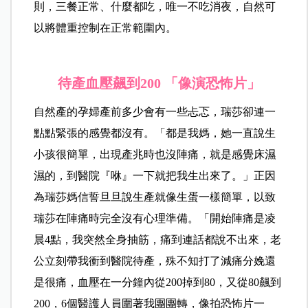
則，三餐正常、什麼都吃，唯一不吃消夜，自然可
以將體重控制在正常範圍內。
待產血壓飆到200 「像演恐怖片」
自然產的孕婦產前多少會有一些忐忑，瑞莎卻連一
點點緊張的感覺都沒有。「都是我媽，她一直說生
小孩很簡單，出現產兆時也沒陣痛，就是感覺床濕
濕的，到醫院『咻』一下就把我生出來了。」正因
為瑞莎媽信誓旦旦說生產就像生蛋一樣簡單，以致
瑞莎在陣痛時完全沒有心理準備。「開始陣痛是凌
晨4點，我突然全身抽筋，痛到連話都說不出來，老
公立刻帶我衝到醫院待產，殊不知打了減痛分娩還
是很痛，血壓在一分鐘內從200掉到80，又從80飆到
200，6個醫護人員圍著我團團轉，像拍恐怖片一