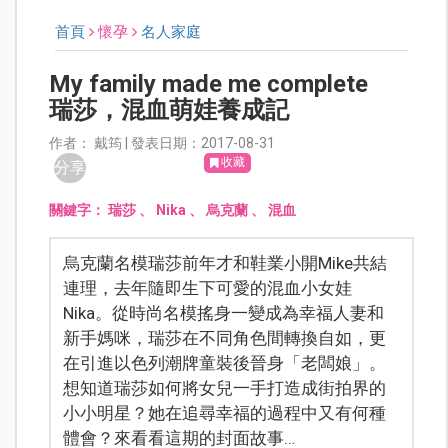
首頁
懷孕
名人家庭
My family made me complete
瑞莎，混血萌娃養成記
作者： 戴筠 | 發表日期：2017-08-31
收藏
分享
關鍵字：
瑞莎
、
Nika
、
烏克蘭
、
混血
烏克蘭名模瑞莎前年才和鞋業小開Mike共結
連理，去年隨即生下可愛的混血小女娃
Nika。從時尚名模搖身一變成為幸福人妻和
新手媽咪，瑞莎在不同角色間轉換自如，更
在引進以色列潮牌童裝後晉身「老闆娘」。
想知道瑞莎如何將女兒一手打造成街拍界的
小小明星？她在追尋幸福的過程中又有何種
體會？來看看這期的封面故事…