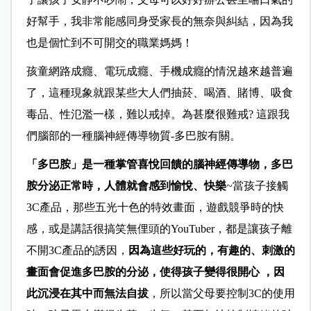
好幫手，我非常能感同身受家長的無奈與糾結，因為我
也是個忙到不可開交的職業媽媽！
孩童網路成癮、電玩成癮、手機成癮的情況越來越普遍
了，這種現象就跟某些大人們抽菸、喝酒、賭博、吸食
毒品、性氾濫一樣，難以戒掉。為甚麼很難戒? 這跟我
們腦部的一種腦神經傳導物質-多巴胺有關。
「多巴胺」是一種掌管喜悅回饋的腦神經傳導物，多巴
胺分泌正常時，人體就會感到愉悅、快樂
~當孩子接觸
3C產品，那些五光十色的特效畫面，遊戲競爭時的快
感，或是講話很搞笑無俚頭的YouTuber，都是讓孩子離
不開3C產品的誘因，
因為這些好玩的，有趣的、刺激的
畫面會促進多巴胺的分泌，使得孩子變得很開心 ，因
此沉浸在其中而無法自拔
，所以當父母要控制3C的使用