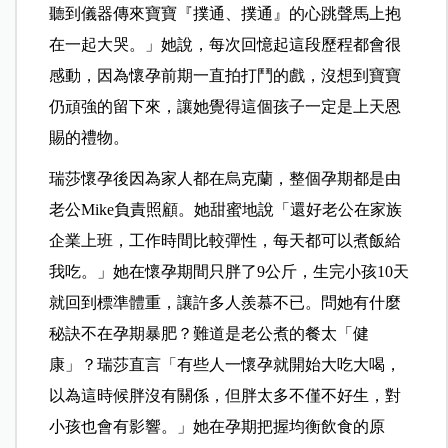
聽到儀器傳來寶寶『撲通、撲通』的心跳聲馬上抱
在一起大哭。」她說，每次回憶起這段歷程都會很
感動，因為懷孕前期一直拍打鬥的戲，沒想到寶寶
仍頑強的留下來，讓她覺得這個孩子一定是上天恩
賜的禮物。
瑞莎懷孕後因為家人都在烏克蘭，整個孕期都是由
老公Mike負責照顧。她甜蜜地說「還好老公在家族
企業上班，工作時間比較彈性，每天都可以煮飯給
我吃。」她在懷孕期間只胖了9公斤，生完小孩10天
就回到標準體重，讓許多人羨慕不已。問她有什麼
秘訣不在孕期暴肥？難道是老公煮的餐太「健
康」？瑞莎直言「有些人一懷孕就開始大吃大喝，
以為這時候胖沒有關係，但胖太多不僅不好生，對
小孩也會有影響。」她在孕期把握均衡飲食的原