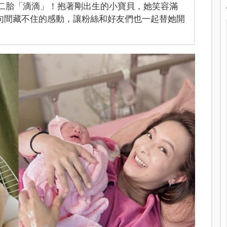
第二胎「滴滴」！抱著剛出生的小寶貝，她笑容滿
句間藏不住的感動，讓粉絲和好友們也一起替她開