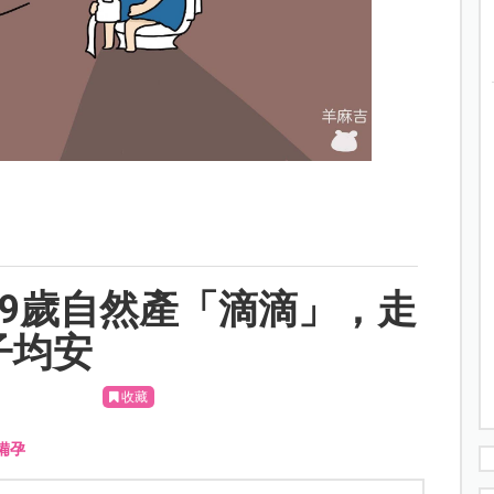
9歲自然產「滴滴」，走
子均安
收藏
備孕