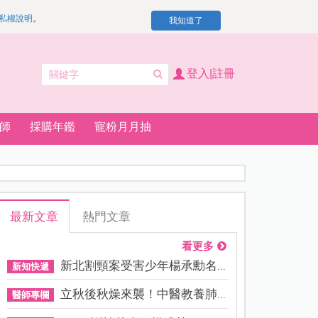
私權說明
。
我知道了
登入|註冊
師
採購年鑑
寵粉月月抽
最新文章
熱門文章
看更多
新北割頸案受害少年楊承勳名...
新知快遞
立秋後秋燥來襲！中醫教養肺...
醫師專欄