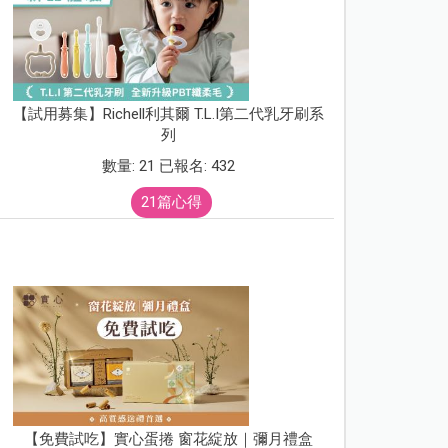
【試用募集】Richell利其爾 T.L.I第二代乳牙刷系
列
數量: 21 已報名: 432
21篇心得
【免費試吃】實心蛋捲 窗花綻放｜彌月禮盒