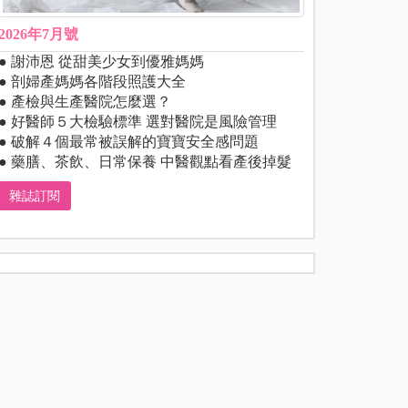
2026年7月號
● 謝沛恩 從甜美少女到優雅媽媽
● 剖婦產媽媽各階段照護大全
● 產檢與生產醫院怎麼選？
● 好醫師５大檢驗標準 選對醫院是風險管理
● 破解４個最常被誤解的寶寶安全感問題
● 藥膳、茶飲、日常保養 中醫觀點看產後掉髮
雜誌訂閱