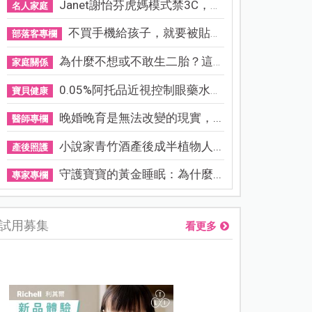
Janet謝怡芬虎媽模式禁3C，看...
名人家庭
不買手機給孩子，就要被貼「...
部落客專欄
為什麼不想或不敢生二胎？這8...
家庭關係
0.05%阿托品近視控制眼藥水納...
寶貝健康
晚婚晚育是無法改變的現實，...
醫師專欄
小說家青竹酒產後成半植物人...
產後照護
守護寶寶的黃金睡眠：為什麼...
專家專欄
試用募集
看更多