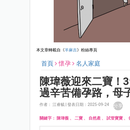
本文章轉載自《
羊麻吉
》粉絲專頁
首頁
懷孕
名人家庭
陳瑋薇迎來二寶！3
過辛苦備孕路，母
作者： 江睿毓 | 發表日期：2025-09-24
分享
關鍵字：
陳瑋薇
、
二寶
、
自然產
、
試管寶寶
、