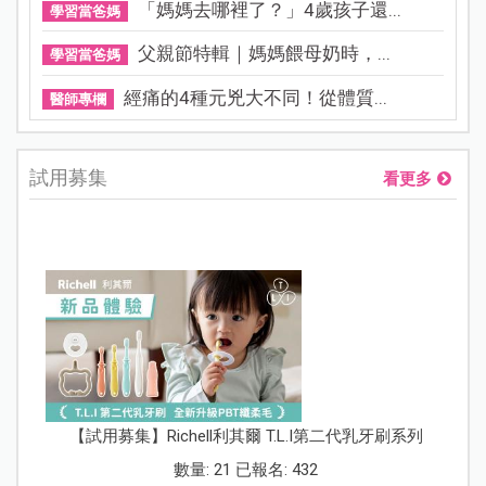
「媽媽去哪裡了？」4歲孩子還...
學習當爸媽
父親節特輯｜媽媽餵母奶時，...
學習當爸媽
經痛的4種元兇大不同！從體質...
醫師專欄
試用募集
看更多
【試用募集】Richell利其爾 T.L.I第二代乳牙刷系列
數量: 21 已報名: 432