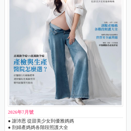
2026年7月號
● 謝沛恩 從甜美少女到優雅媽媽
● 剖婦產媽媽各階段照護大全