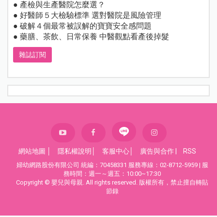
● 產檢與生產醫院怎麼選？
● 好醫師５大檢驗標準 選對醫院是風險管理
● 破解４個最常被誤解的寶寶安全感問題
● 藥膳、茶飲、日常保養 中醫觀點看產後掉髮
雜誌訂閱
網站地圖
│
隱私權說明
│
客服中心
│
廣告與合作
|
RSS
婦幼網路股份有限公司 統編：70458331 服務專線：02-8712-5959 | 服
務時間：週一～週五：10:00~17:30
Copyright © 嬰兒與母親. All rights reserved. 版權所有，禁止擅自轉貼
節錄