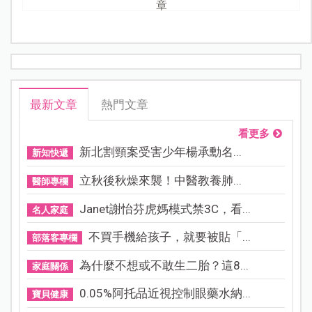
章
最新文章
熱門文章
看更多
新北割頸案受害少年楊承勳名...
新知快遞
立秋後秋燥來襲！中醫教養肺...
醫師專欄
Janet謝怡芬虎媽模式禁3C，看...
名人家庭
不買手機給孩子，就要被貼「...
部落客專欄
為什麼不想或不敢生二胎？這8...
家庭關係
0.05%阿托品近視控制眼藥水納...
寶貝健康