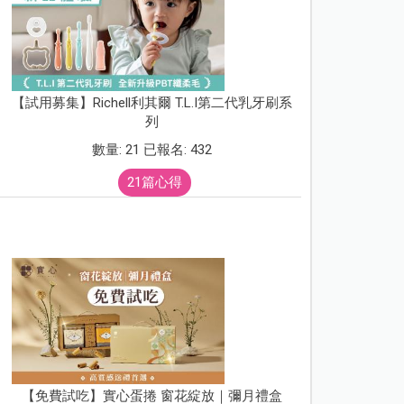
【試用募集】Richell利其爾 T.L.I第二代乳牙刷系
列
數量: 21 已報名: 432
21篇心得
【免費試吃】實心蛋捲 窗花綻放｜彌月禮盒