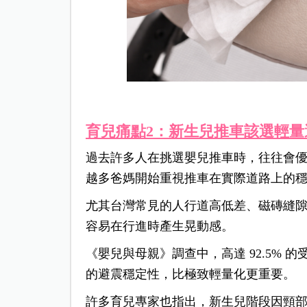
育兒痛點2：新生兒推車該選輕
過去許多人在挑選嬰兒推車時，往往會
越多爸媽開始重視推車在實際道路上的
尤其台灣常見的人行道高低差、磁磚縫
容易在行進時產生晃動感。
《嬰兒與母親》調查中，高達 92.5% 的
的避震穩定性，比極致輕量化更重要。
許多育兒專家也指出，新生兒階段因頸