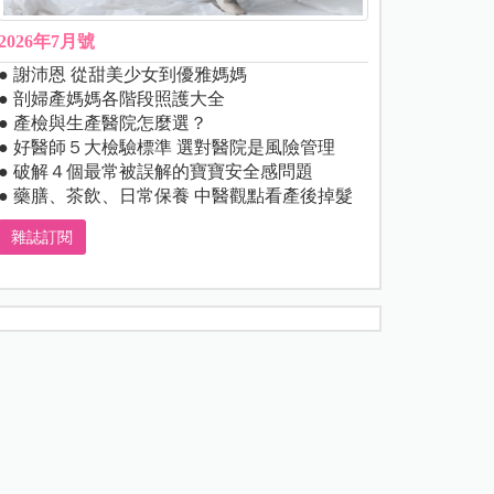
2026年7月號
● 謝沛恩 從甜美少女到優雅媽媽
● 剖婦產媽媽各階段照護大全
● 產檢與生產醫院怎麼選？
● 好醫師５大檢驗標準 選對醫院是風險管理
● 破解４個最常被誤解的寶寶安全感問題
● 藥膳、茶飲、日常保養 中醫觀點看產後掉髮
雜誌訂閱