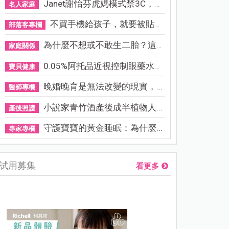
Janet謝怡芬虎媽模式禁3C，看...
名人家庭
不買手機給孩子，就要被貼「...
部落客專欄
為什麼不想或不敢生二胎？這8...
家庭關係
0.05%阿托品近視控制眼藥水納...
寶貝健康
晚婚晚育是無法改變的現實，...
醫師專欄
小說家青竹酒產後成半植物人...
產後照護
守護寶寶的黃金睡眠：為什麼...
專家專欄
試用募集
看更多