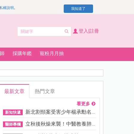
私權說明
。
我知道了
登入|註冊
師
採購年鑑
寵粉月月抽
最新文章
熱門文章
看更多
新北割頸案受害少年楊承勳名...
新知快遞
立秋後秋燥來襲！中醫教養肺...
醫師專欄