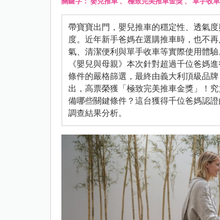
關鍵字：
嬰兒推車
、
極致完美推車金獎
、
單手收車
帶寶寶出門，嬰兒推車的穩定性、透氣度
度。近年新手爸媽在選購推車時，也不再
氣、清潔便利與單手收車等實際使用體驗
《嬰兒與母親》本次針對超過千位爸媽進
條件的嚴格篩選，最終由義大利頂級品牌 Chicco
出，高票榮獲「極致完美推車金獎」！究竟
備哪些關鍵條件？這台獲得千位爸媽認證
調查結果分析。