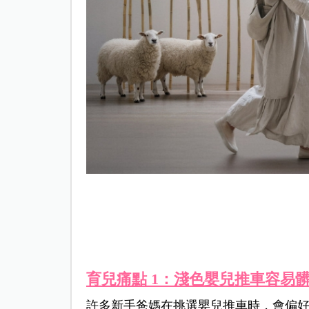
育兒痛點 1：淺色嬰兒推車容易
許多新手爸媽在挑選嬰兒推車時，會偏