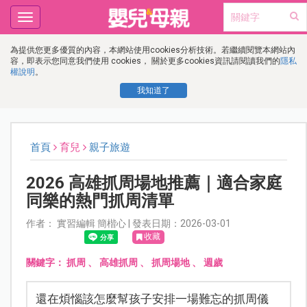
Toggle
navigation
為提供您更多優質的內容，本網站使用cookies分析技術。若繼續閱覽本網站內
容，即表示您同意我們使用 cookies， 關於更多cookies資訊請閱讀我們的
隱私
權說明
。
我知道了
首頁
育兒
親子旅遊
2026 高雄抓周場地推薦｜適合家庭
同樂的熱門抓周清單
作者： 實習編輯 簡楷心 | 發表日期：2026-03-01
收藏
關鍵字：
抓周
、
高雄抓周
、
抓周場地
、
週歲
還在煩惱該怎麼幫孩子安排一場難忘的抓周儀