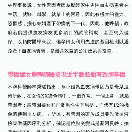
林理事長說，女性帶因者因為歷經家中男性血友病患者在
生活、就醫、就學、就業上的困難，因此有極大的壓力、
恐懼感，擔心結婚產下帶病的下一代。因此，他呼籲，政
府若能提供血友病友更多項目的試管補助，甚至納入健
保。以預防醫學來說，備孕婦女利用先進的基因檢測以避
免產下血友病寶寶，是最具效益的公衛政策與投資。
帶因婦女療程篩險發現近半數胚胎有致病基因
不孕科醫師林秉瑤指出，章小姐為血友病帶因乃是母系遺
傳所致，在女性XX染色體中，一個異常、一個正常，就屬
帶因者；當帶因婦女和正常男性生下男嬰，子代有1/2的機
會遺傳到血友病。」所以，有帶因的家族成員要先做血液
檢查做基因序列分析，確認是位點突變或是基因反轉；接