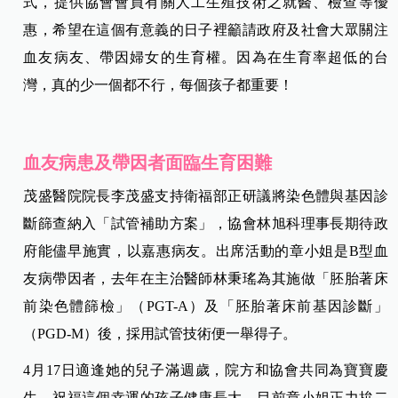
式，提供協會會員有關人工生殖技術之就醫、檢查等優
惠，希望在這個有意義的日子裡籲請政府及社會大眾關注
血友病友、帶因婦女的生育權。因為在生育率超低的台
灣，真的少一個都不行，每個孩子都重要！
血友病患及帶因者面臨生育困難
茂盛醫院院長李茂盛支持衛福部正研議將染色體與基因診
斷篩查納入「試管補助方案」，協會林旭科理事長期待政
府能儘早施實，以嘉惠病友。出席活動的章小姐是B型血
友病帶因者，去年在主治醫師林秉瑤為其施做「胚胎著床
前染色體篩檢」（PGT-A）及「胚胎著床前基因診斷」
（PGD-M）後，採用試管技術便一舉得子。
4月17日適逢她的兒子滿週歲，院方和協會共同為寶寶慶
生，祝福這個幸運的孩子健康長大。目前章小姐正力拚二