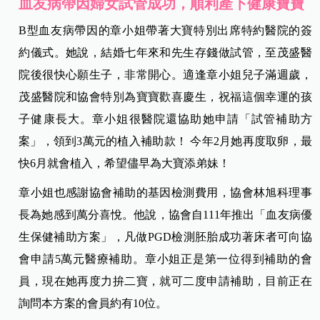
血友病帶因婦女試管成功，順利產下健康寶寶
B型血友病帶因的章小姐帶著大寶特別出席特約醫院的簽
約儀式。她說，結婚七年來和先生存錢做試管，至茂盛醫
院後很快心願生子，非常開心。適逢章小姐兒子滿週歲，
茂盛醫院和協會特別為寶寶歡喜慶生，祝福這個幸運的孩
子健康長大。章小姐很醫院還協助她申請「試管補助方
案」，領到3萬元的植入補助款！ 今年2月她再度取卵，最
快6月就會植入，希望儘早為大寶添弟妹！
章小姐也感謝協會補助的基因檢測費用，協會林旭科理事
長為她感到萬分喜悅。他說，協會自111年推出「血友病優
生保健補助方案」，凡做PGD檢測胚胎成功著床者可向協
會申請5萬元醫療補助。章小姐正是第一位得到補助的會
員，現在她再度力拚二寶，就可二度申請補助，目前正在
詢問本方案的會員約有10位。