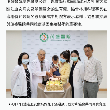
茂盛醫院率先響應公益，以實際行動籲請政府及社會大眾
關注血友病友及帶因婦女的生育權。協會林旭科理事長在
這場特約醫院的簽約儀式中對院方表示感謝，協會將持續
與茂盛醫院共同推廣基因生殖醫學的重要性。
▲4月17日適逢血友病媽媽兒子滿週歲，院方和協會共同為寶寶慶