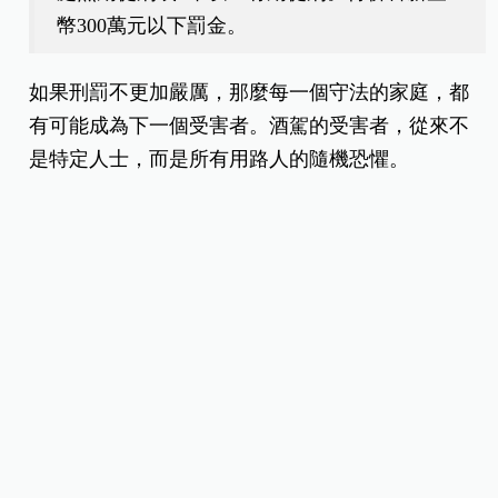
幣300萬元以下罰金。
如果刑罰不更加嚴厲，那麼每一個守法的家庭，都
有可能成為下一個受害者。酒駕的受害者，從來不
是特定人士，而是所有用路人的隨機恐懼。
如果你知道有人即將酒駕，請奪下「兇
器」
我們都知道，喝酒會影響判斷力。當一個心存僥倖
的醉漢坐上駕駛座，他手中的車鑰匙，就變成隨時
會出鞘的兇器。
因此，當你的朋友、同事或親人，在酒精影響下試
圖握住方向盤時，絕對要站出來，不要有任何猶豫