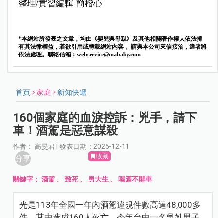
整理/實習編輯 簡楷心
*本網站所發表之文章，均由《嬰兒與母親》及其他相關著作權人依法擁
有其法律權益，若欲引用或轉載網站內容， 請與本公司來信接洽，違者將
依法處理。聯絡信箱：
webservice@mababy.com
首頁
家庭
新知快遞
160個家庭的血淚控訴：兇手，請下
車！酒駕是惡意謀殺
作者： 高旻君 | 發表日期：2025-12-11
收藏
分享
關鍵字：
酒駕
、
致死
、
男大生
、
喝酒不開車
光是113年全國一年內酒駕違規件數高達48,000多
件，其中造成160人死亡。今年台中一名吳姓男子