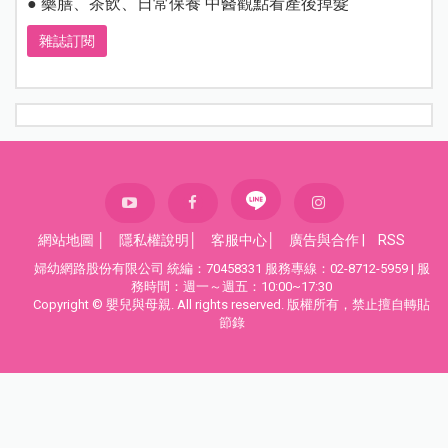
● 藥膳、茶飲、日常保養 中醫觀點看產後掉髮
雜誌訂閱
網站地圖
│
隱私權說明
│
客服中心
│
廣告與合作
|
RSS
婦幼網路股份有限公司 統編：70458331 服務專線：02-8712-5959 | 服
務時間：週一～週五：10:00~17:30
Copyright © 嬰兒與母親. All rights reserved. 版權所有，禁止擅自轉貼
節錄