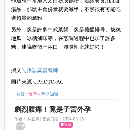
作過程中常加入太白粉或麵粉，若該餐食用此類
湯品，那麼主食份量就要減半，不然很有可能吃
進超量的澱粉！
另外，像是許多中式菜餚，像是糖醋排骨、拔絲
地瓜、冰糖滷味等，在烹調過程中也加了許多
糖，建議吃個一兩口、淺嚐即止就好啦！
撰文＼
孫語霙營養師
圖片來源＼PHOTO-AC
首頁
懷孕
孕期知識
劇烈腹痛！竟是子宮外孕
作者： 林宜屏 | 發表日期：2024-03-26
收藏
分享