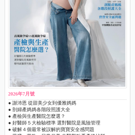
2026年7月號
● 謝沛恩 從甜美少女到優雅媽媽
● 剖婦產媽媽各階段照護大全
● 產檢與生產醫院怎麼選？
● 好醫師５大檢驗標準 選對醫院是風險管理
● 破解４個最常被誤解的寶寶安全感問題