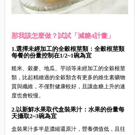
那我該怎麼做？試試「減糖4計畫」
1.選擇未經加工的全穀根莖類：全穀根莖類
每餐的份量控制在1/2~1碗為宜
糙米、穀麥、地瓜、芋頭等未經加工的全穀根莖
類，比起精緻過的全穀類含有更多的維生素礦物
質與纖維，不僅對健康較好，且讓血糖上升的速
度也會較慢。
2.以新鮮水果取代盒裝果汁：水果的份量每
天攝取2~3碗為宜
盒裝果汁多半是濃縮還原汁，營養價值低，且往