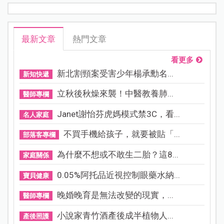
最新文章
熱門文章
看更多
新北割頸案受害少年楊承勳名...
新知快遞
立秋後秋燥來襲！中醫教養肺...
醫師專欄
Janet謝怡芬虎媽模式禁3C，看...
名人家庭
不買手機給孩子，就要被貼「...
部落客專欄
為什麼不想或不敢生二胎？這8...
家庭關係
0.05%阿托品近視控制眼藥水納...
寶貝健康
晚婚晚育是無法改變的現實，...
醫師專欄
小說家青竹酒產後成半植物人...
產後照護