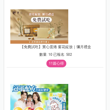
【免費試吃】實心蛋捲 窗花綻放｜彌月禮盒
數量: 10 已報名: 502
11篇心得