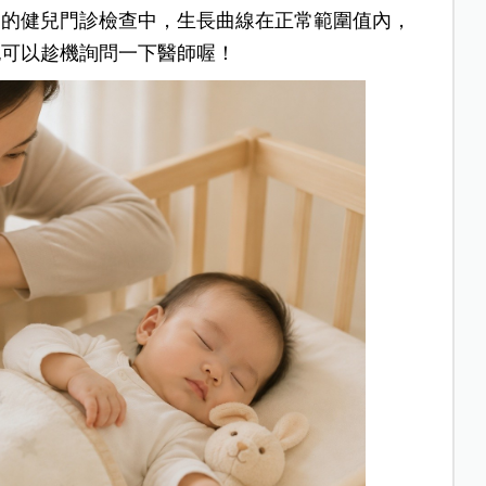
期的健兒門診檢查中，生長曲線在正常範圍值內，
也可以趁機詢問一下醫師喔！