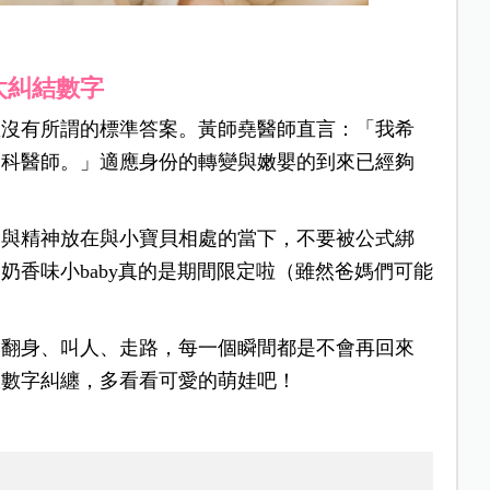
太糾結數字
並沒有所謂的標準答案。黃師堯醫師直言：「我希
兒科醫師。」適應身份的轉變與嫩嬰的到來已經夠
力與精神放在與小寶貝相處的當下，不要被公式綁
奶香味小baby真的是期間限定啦（雖然爸媽們可能
會翻身、叫人、走路，每一個瞬間都是不會再回來
跟數字糾纏，多看看可愛的萌娃吧！