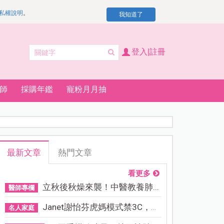
私權說明
。
我知道了
登入|註冊
師
採購年鑑
寵粉月月抽
最新文章
熱門文章
看更多
立秋後秋燥來襲！中醫教養肺...
醫師專欄
Janet謝怡芬虎媽模式禁3C，看...
名人家庭