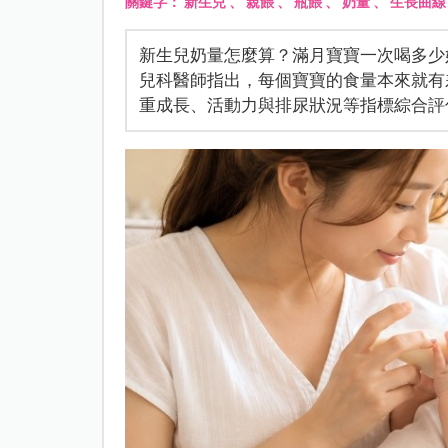
關鍵字：
新生兒
、
親餵
、
瓶餵
、
奶量
、
生長曲線
新生兒奶量怎麼算？滿月寶寶一次喝多少
兒科醫師指出，每個寶寶的食量本來就有
重成長、活動力與排尿狀況等指標綜合評