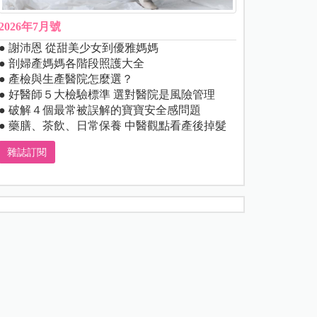
2026年7月號
● 謝沛恩 從甜美少女到優雅媽媽
● 剖婦產媽媽各階段照護大全
● 產檢與生產醫院怎麼選？
● 好醫師５大檢驗標準 選對醫院是風險管理
● 破解４個最常被誤解的寶寶安全感問題
● 藥膳、茶飲、日常保養 中醫觀點看產後掉髮
雜誌訂閱