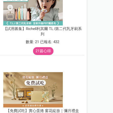
【試用募集】Richell利其爾 T.L.I第二代乳牙刷系
列
數量: 21 已報名: 432
21篇心得
【免費試吃】實心蛋捲 窗花綻放｜彌月禮盒