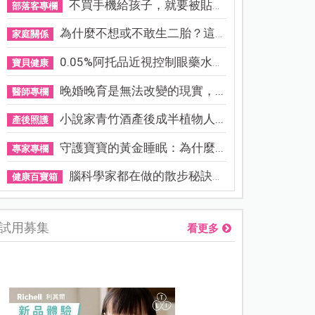
不買手機給孩子，就要被貼「...
部落客專欄
為什麼不想或不敢生二胎？這8...
家庭關係
0.05%阿托品近視控制眼藥水納...
寶貝健康
晚婚晚育是無法改變的現實，...
醫師專欄
小說家青竹酒產後成半植物人...
產後照護
守護寶寶的黃金睡眠：為什麼...
專家專欄
腦科學家都在做的散步秘訣！...
健康百寶箱
試用募集
看更多