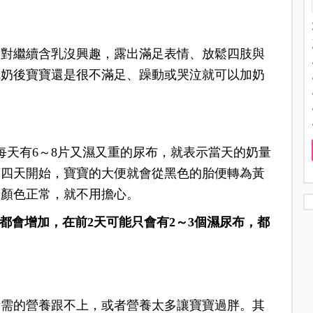
，對繼續含乳沒興趣，露出滿足表情、放鬆四肢與
完奶後寶寶還是很不滿足、躁動或哭泣就可以加奶
每天有6～8片又濕又重的尿布，就表示當天的奶量
第四天開始，寶寶的大便就會從黑色的胎便轉為黃
及顏色正常，就不用擔心。
天都會增加，在前2天可能只會有2～3個濕尿布，都
所需的營養跟不上，或者營養太多讓寶寶過胖。其