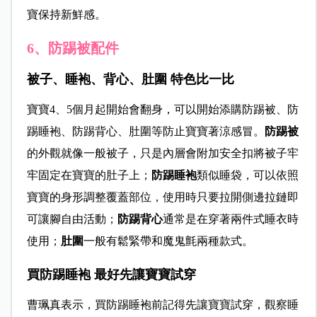
寶保持新鮮感。
6、防踢被配件
被子、睡袍、背心、肚圍 特色比一比
寶寶4、5個月起開始會翻身，可以開始添購防踢被、防
踢睡袍、防踢背心、肚圍等防止寶寶著涼感冒。
防踢被
的外觀就像一般被子，只是內層會附加安全扣將被子牢
牢固定在寶寶的肚子上；
防踢睡袍
類似睡袋，可以依照
寶寶的身形調整覆蓋部位，使用時只要拉開側邊拉鏈即
可讓腳自由活動；
防踢背心
通常是在穿著兩件式睡衣時
使用；
肚圍
一般有鬆緊帶和魔鬼氈兩種款式。
買防踢睡袍 最好先讓寶寶試穿
曹珮真表示，買防踢睡袍前記得先讓寶寶試穿，觀察睡