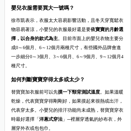
嬰兒衣服需要買大一號嗎？
徐市凱表示，衣服太大容易影響活動，且冬天穿寬鬆衣
物容易著涼，小嬰兒的衣服最好還是要
依寶寶的月齡選
擇，以合身的款式為主
。目前市面上的嬰兒衣物主要分
成0～6個月、6～12個月兩種尺寸，有些國外品牌會進
一步細分0～3個月、3～6個月、6～9個月、9～12個月4
種尺寸。
如何判斷寶寶穿得太多或太少？
替寶寶加衣服前可以先
摸一下頸背測試溫度
。如果溫暖
乾燥，代表寶寶穿得剛剛好，如果摸起來很熱或出汗，
代表穿太多。小嬰兒的排汗功能尚未成熟，替寶寶穿衣
時最好選擇「
洋蔥式穿法
」─裡層穿透氣的紗布衣，外
層穿外衣或包包巾。