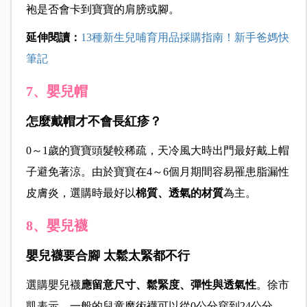
袍是否會卡到寶寶的肩膀或腳。
延伸閱讀：
13種新生兒哺育用品採購指南！新手爸媽快
筆記
7、嬰兒帽
怎麼戴帽才不會長紅疹？
0～1歲的寶寶頭髮較稀疏，天冷風大時出門最好戴上帽
子避免著涼。由於寶寶在4～6個月期間容易罹患脂漏性
皮膚炎，選購時最好以
棉質、透氣的材質
為主。
8、嬰兒襪
嬰兒襪要合腳 太鬆太緊都不行
選購嬰兒襪
應留意尺寸、鬆緊度、彈性與透氣性
。徐市
凱表示，一般的兒童魔術襪可以從0公分穿到24公分，