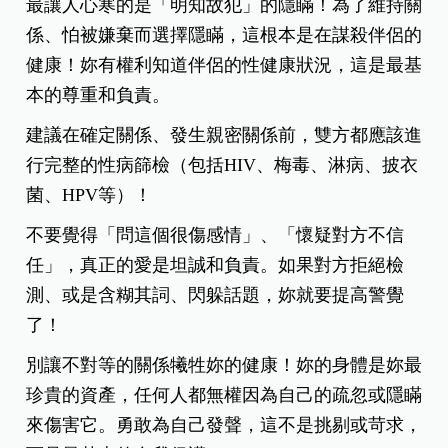
最讓人心寒的是「明知故犯」的隱瞞！為了維持關
係、怕被嫌棄而選擇隱瞞，這根本是在謀殺伴侶的
健康！妳有權利知道伴侶的性健康狀況，這是最基
本的尊重和負責。
建議在確定關係、發生親密關係前，雙方都應該進
行完整的性病篩檢（包括HIV、梅毒、淋病、披衣
菌、HPV等）！
不要覺得「問這個很傷感情」、「懷疑對方不信
任」，真正的愛是坦誠和負責。如果對方拒絕檢
測、或是含糊其詞、閃躲話題，妳就要提高警覺
了！
別讓不對等的關係犧牲妳的健康！妳的身體是妳最
珍貴的資產，任何人都無權因為自己的疏忽或隱瞞
來傷害它。勇敢為自己發聲，這不是挑剔或苛求，