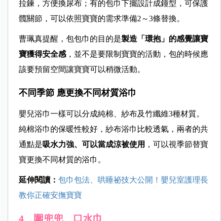
拉鍊，方便換尿布；有的包巾下擺設計成鐘型，可保護
髖關節，可以依照寶寶的需求準備2～3條替換。
曹珮真提醒，包包巾的目的是
製造「環抱」的感覺讓寶
寶獲得安全感
，並不是要限制寶寶的活動，包的時候應
該要預留空間讓寶寶可以稍微活動。
不同季節 應更換不同材質浴巾
嬰兒浴巾一樣可以分成純棉、紗布及竹纖維3種材質。
純棉浴巾的保暖性較好，紗布浴巾比較透氣，兩者的共
通點是
吸水力強、可以當成涼被使用
，可以視季節替寶
寶更換不同材質的浴巾。
延伸閱讀：
包巾包法、哄睡祕技大公開！嬰兒室護理長
教你正確安撫寶寶
4、圍兜兜、口水巾