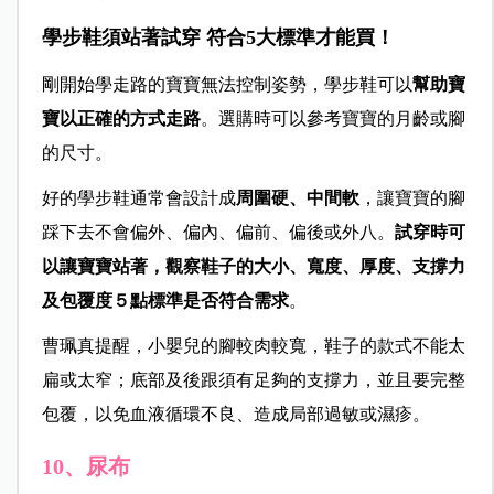
學步鞋須站著試穿 符合5大標準才能買！
剛開始學走路的寶寶無法控制姿勢，學步鞋可以
幫助寶
寶以正確的方式走路
。選購時可以參考寶寶的月齡或腳
的尺寸。
好的學步鞋通常會設計成
周圍硬、中間軟
，讓寶寶的腳
踩下去不會偏外、偏內、偏前、偏後或外八。
試穿時可
以讓寶寶站著，觀察鞋子的大小、寬度、厚度、支撐力
及包覆度５點標準是否符合需求
。
曹珮真提醒，小嬰兒的腳較肉較寬，鞋子的款式不能太
扁或太窄；底部及後跟須有足夠的支撐力，並且要完整
包覆，以免血液循環不良、造成局部過敏或濕疹。
10、尿布