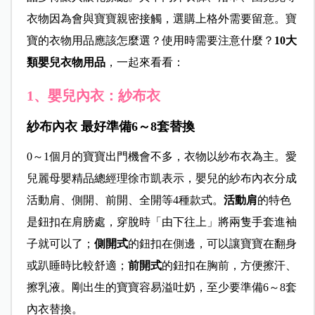
衣物因為會與寶寶親密接觸，選購上格外需要留意。寶
寶的衣物用品應該怎麼選？使用時需要注意什麼？
10大
類嬰兒衣物用品
，一起來看看：
1、嬰兒內衣：紗布衣
紗布內衣 最好準備6～8套替換
0～1個月的寶寶出門機會不多，衣物以紗布衣為主。愛
兒麗母嬰精品總經理徐市凱表示，嬰兒的紗布內衣分成
活動肩、側開、前開、全開等4種款式。
活動肩
的特色
是鈕扣在肩膀處，穿脫時「由下往上」將兩隻手套進袖
子就可以了；
側開式
的鈕扣在側邊，可以讓寶寶在翻身
或趴睡時比較舒適；
前開式
的鈕扣在胸前，方便擦汗、
擦乳液。剛出生的寶寶容易溢吐奶，至少要準備6～8套
內衣替換。