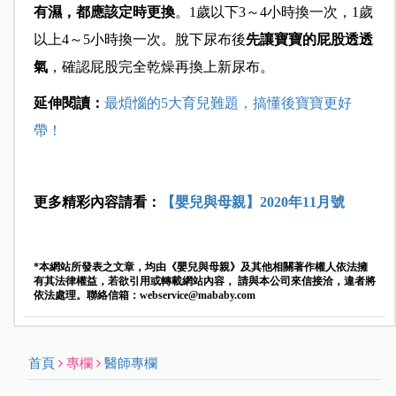
有濕，都應該定時更換
。1歲以下3～4小時換一次，1歲
以上4～5小時換一次。脫下尿布後
先讓寶寶的屁股透透
氣
，確認屁股完全乾燥再換上新尿布。
延伸閱讀：
最煩惱的5大育兒難題，搞懂後寶寶更好
帶！
更多精彩內容請看：
【嬰兒與母親】2020年11月號
*本網站所發表之文章，均由《嬰兒與母親》及其他相關著作權人依法擁
有其法律權益，若欲引用或轉載網站內容， 請與本公司來信接洽，違者將
依法處理。聯絡信箱：
webservice@mababy.com
首頁
專欄
醫師專欄