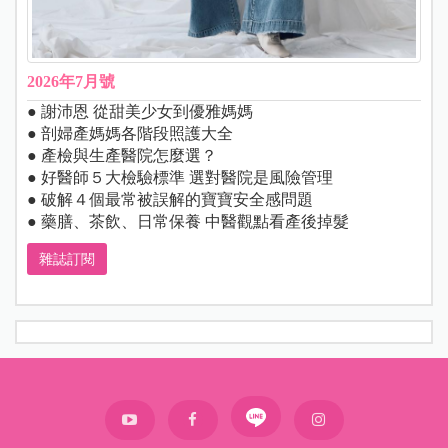
2026年7月號
● 謝沛恩 從甜美少女到優雅媽媽
● 剖婦產媽媽各階段照護大全
● 產檢與生產醫院怎麼選？
● 好醫師５大檢驗標準 選對醫院是風險管理
● 破解４個最常被誤解的寶寶安全感問題
● 藥膳、茶飲、日常保養 中醫觀點看產後掉髮
雜誌訂閱