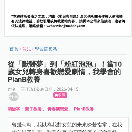
*本網站所發表之文章，均由《嬰兒與母親》及其他相關著作權人依法擁
有其法律權益，若欲引用或轉載網站內容， 請與本公司來信接洽，違者將
依法處理。聯絡信箱：
webservice@mababy.com
首頁
育兒
學習當爸媽
從「獸醫夢」到「粉紅泡泡」！當10
歲女兒轉身喜歡戀愛劇情，我學會的
PlanB教養
作者： 王佳琦 | 發表日期：2026-04-15
收藏
分享
關鍵字：
親子教養
、
青春期戀愛
、
PlanB教養
曾幾何時，我以為我對女兒的未來瞭若指掌，在我
的育兒筆記裡，我常分享如何帶領孩子探索自然、