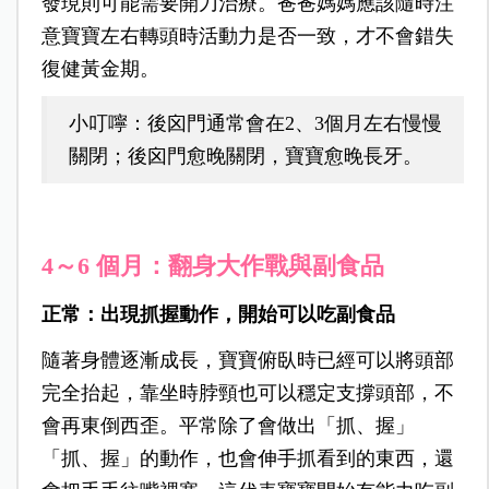
發現則可能需要開刀治療。爸爸媽媽應該隨時注
意寶寶左右轉頭時活動力是否一致，才不會錯失
復健黃金期。
小叮嚀：
後囟門通常會在2、3個月左右慢慢
關閉；後囟門愈晚關閉，寶寶愈晚長牙。
4～6 個月：翻身大作戰與副食品
正常：出現抓握動作，開
始可以吃副食品
隨著身體逐漸成長，寶寶俯臥時已經可以將頭部
完全抬起，靠坐時脖頸也可以穩定支撐頭部，不
會再東倒西歪。平常除了會做出「抓、握」
「抓、握」的動作，也會伸手抓看到的東西，還