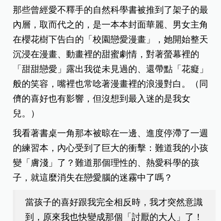
那些曾經愛不釋手的自然科學書被推到了架子的最
內層，取而代之的，是一本本封面華麗、男女主角
在櫻花樹下告白的「校園戀愛漫畫」，她開始整天
沉浸在漫畫、動畫裡的甜蜜劇情，對著螢幕裡的
「甜甜戀愛」露出我從未見過的、還帶點「花癡」
般的笑容，嘴裡也常唸著漫畫裡的浪漫對白。（同
儕的喜好也有影響，但沒想到最入迷的是我女
兒。）
我看著書桌一角那本被晾在一邊、進度停滯了一週
的練習本，內心受到了巨大的衝擊：
難道我的小孩
變「膚淺」了？難道那個理性的、熱愛科學的孩
子，就這麼消失在戀愛腦的迷霧中了嗎？
當孩子的喜好跟我完全相反時，我才突然意識
到，原來我也快變成那個「討厭的大人」了！