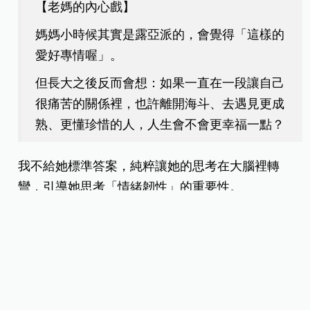
【
老媽的內心戲
】
媽媽小時候其實是露亞派的，會覺得「這樣的
愛好專情喔」。
但長大之後反而會想：如果一直在一段讓自己
很痛苦的關係裡，也許離開海斗、去遇見更成
熟、更懂珍惜的人，人生會不會更幸福一點？
我不給她標準答案，純粹讓她的思考在大腦裡轉
彎，引導她思考「情緒韌性」的重要性。
3.從《霍爾的移動城堡》看美醜
當蘇菲被施咒變老，內心卻變得更勇敢時，我問女
兒：「妳覺得蘇菲最迷人的時刻，是穿著洋裝時，
還是她展現善良、照顧霍爾的時候？」