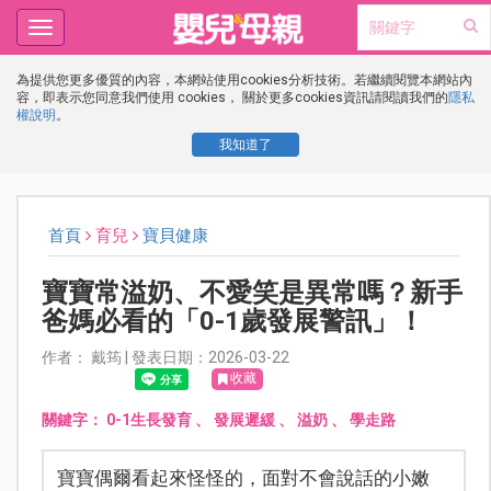
Toggle
navigation
為提供您更多優質的內容，本網站使用cookies分析技術。若繼續閱覽本網站內
容，即表示您同意我們使用 cookies， 關於更多cookies資訊請閱讀我們的
隱私
權說明
。
我知道了
首頁
育兒
寶貝健康
寶寶常溢奶、不愛笑是異常嗎？新手
爸媽必看的「0-1歲發展警訊」！
作者： 戴筠 | 發表日期：2026-03-22
收藏
關鍵字：
0-1生長發育
、
發展遲緩
、
溢奶
、
學走路
寶寶偶爾看起來怪怪的，面對不會說話的小嫩