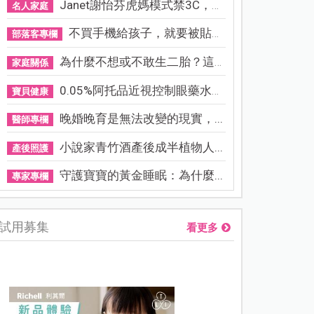
Janet謝怡芬虎媽模式禁3C，看...
名人家庭
不買手機給孩子，就要被貼「...
部落客專欄
為什麼不想或不敢生二胎？這8...
家庭關係
0.05%阿托品近視控制眼藥水納...
寶貝健康
晚婚晚育是無法改變的現實，...
醫師專欄
小說家青竹酒產後成半植物人...
產後照護
守護寶寶的黃金睡眠：為什麼...
專家專欄
試用募集
看更多