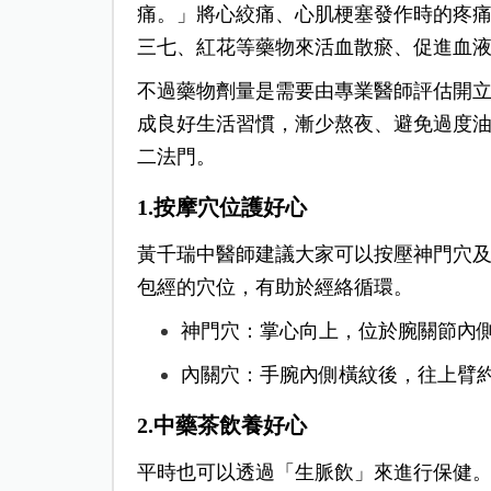
痛。」將心絞痛、心肌梗塞發作時的疼
三七、紅花等藥物來活血散瘀、促進血
不過藥物劑量是需要由專業醫師評估開
成良好生活習慣，漸少熬夜、避免過度
二法門。
1.按摩穴位護好心
黃千瑞中醫師建議大家可以按壓神門穴
包經的穴位，有助於經絡循環。
神門穴：掌心向上，位於腕關節內
內關穴：手腕內側橫紋後，往上臂
2.中藥茶飲養好心
平時也可以透過「生脈飲」來進行保健