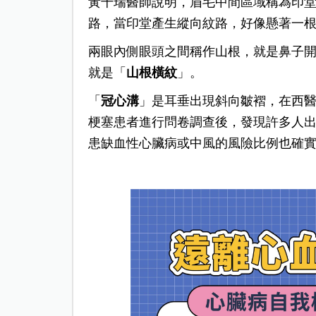
黃千瑞醫師說明，眉毛中間區域稱為印
路，當印堂產生縱向紋路，好像懸著一
兩眼內側眼頭之間稱作山根，就是鼻子
就是「
山根橫紋
」。
「
冠心溝
」是耳垂出現斜向皺褶，在西醫又稱作Fr
梗塞患者進行問卷調查後，發現許多人
患缺血性心臟病或中風的風險比例也確