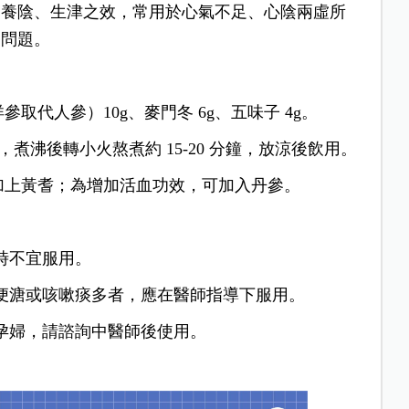
、養陰、生津之效，常用於心氣不足、心陰兩虛所
管問題。
取代人參）10g、麥門冬 6g、五味子 4g。
.c.，煮沸後轉小火熬煮約 15-20 分鐘，放涼後飲用。
加上黃耆；為增加活血功效，可加入丹參。
時不宜服用。
便溏或咳嗽痰多者，應在醫師指導下服用。
孕婦，請諮詢中醫師後使用。