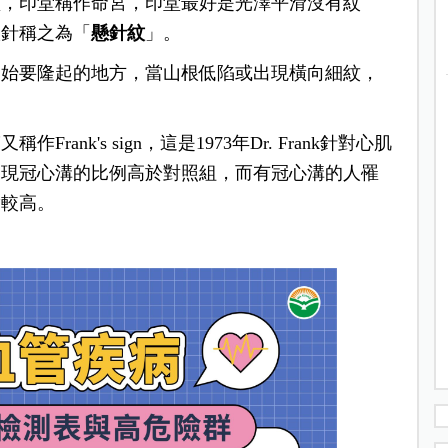
堂，印堂稱作命宮，印堂最好是光澤平滑沒有紋
根針稱之為「
懸針紋
」。
開始要隆起的地方，當山根低陷或出現橫向細紋，
ank's sign，這是1973年Dr. Frank針對心肌
出現冠心溝的比例高於對照組，而有冠心溝的人罹
實較高。