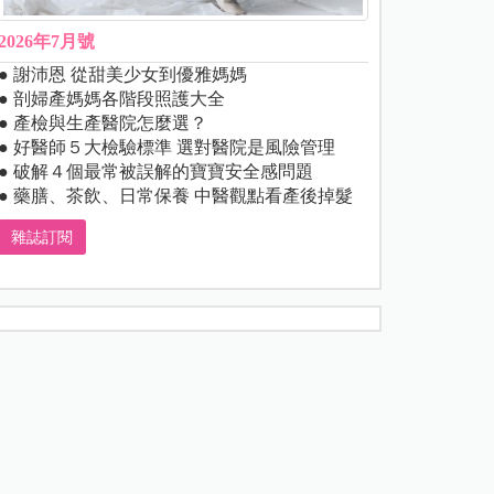
2026年7月號
● 謝沛恩 從甜美少女到優雅媽媽
● 剖婦產媽媽各階段照護大全
● 產檢與生產醫院怎麼選？
● 好醫師５大檢驗標準 選對醫院是風險管理
● 破解４個最常被誤解的寶寶安全感問題
● 藥膳、茶飲、日常保養 中醫觀點看產後掉髮
雜誌訂閱