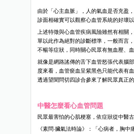
由於「心主血脈」，人的氣血是否充盈
診面相確實可以觀察心血管系統的好壞
上述特徵與心血管疾病風險雖然有相關
單以此作為絕對的診斷標準，一般而言
不暢等症狀，同時關心民眾有無血壓、
就像是網路謠傳的舌下血管怒張代表腦
度來看，血管瘀血呈紫黑色只能代表有
透過望聞問切四診合參來了解民眾真正
中醫怎麼看心血管問題
民眾最害怕的心肌梗塞，依症狀從中醫
《素問‧臟氣法時論》：「心病者，胸中