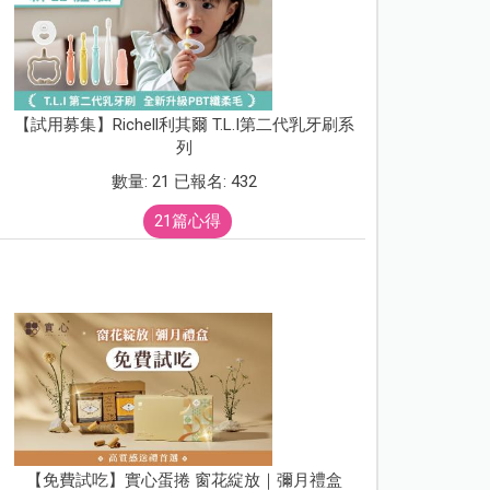
【試用募集】Richell利其爾 T.L.I第二代乳牙刷系
列
數量: 21 已報名: 432
21篇心得
【免費試吃】實心蛋捲 窗花綻放｜彌月禮盒