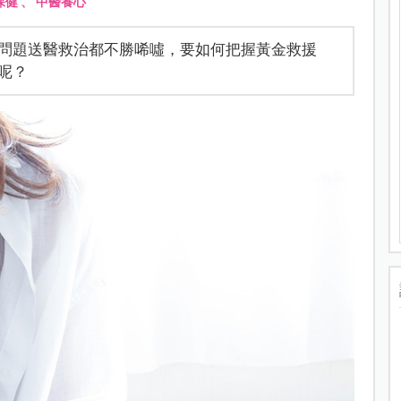
保健
、
中醫養心
問題送醫救治都不勝唏噓，要如何把握黃金救援
呢？