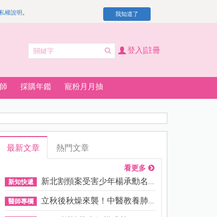
私權說明
。
我知道了
登入|註冊
師
採購年鑑
寵粉月月抽
最新文章
熱門文章
看更多
新北割頸案受害少年楊承勳名...
新知快遞
立秋後秋燥來襲！中醫教養肺...
醫師專欄