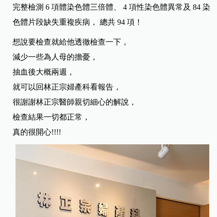
完整檢測 6 項體染色體三倍體、 4 項性染色體異常及 84 染
色體片段缺失重複疾病， 總共 94 項！
想說要檢查就給他透徹檢查一下，
減少一些為人母的擔憂，
抽血後大概兩週，
就可以回林正宗婦產科看報告，
很謝謝林正宗醫師親切細心的解說，
檢查結果一切都正常，
真的很開心!!!!