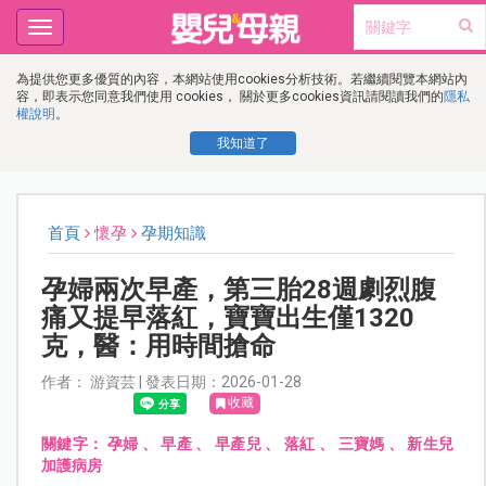
Toggle
navigation
為提供您更多優質的內容，本網站使用cookies分析技術。若繼續閱覽本網站內
容，即表示您同意我們使用 cookies， 關於更多cookies資訊請閱讀我們的
隱私
權說明
。
我知道了
首頁
懷孕
孕期知識
孕婦兩次早產，第三胎28週劇烈腹
痛又提早落紅，寶寶出生僅1320
克，醫：用時間搶命
作者： 游資芸 | 發表日期：2026-01-28
收藏
關鍵字：
孕婦
、
早產
、
早產兒
、
落紅
、
三寶媽
、
新生兒
加護病房