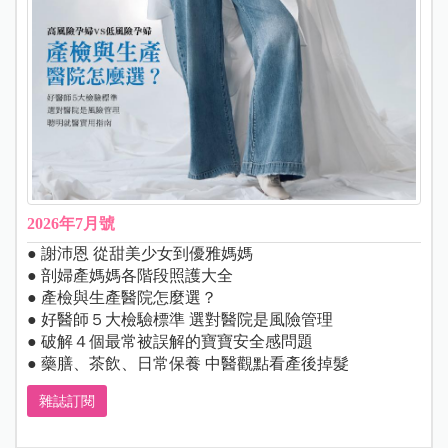
2026年7月號
● 謝沛恩 從甜美少女到優雅媽媽
● 剖婦產媽媽各階段照護大全
● 產檢與生產醫院怎麼選？
● 好醫師５大檢驗標準 選對醫院是風險管理
● 破解４個最常被誤解的寶寶安全感問題
● 藥膳、茶飲、日常保養 中醫觀點看產後掉髮
雜誌訂閱