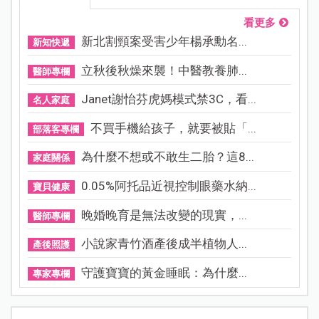
看更多
新北割頸案受害少年楊承勳名...
新知快遞
立秋後秋燥來襲！中醫教養肺...
醫師專欄
Janet謝怡芬虎媽模式禁3C，看...
名人家庭
不買手機給孩子，就要被貼「...
部落客專欄
為什麼不想或不敢生二胎？這8...
家庭關係
0.05%阿托品近視控制眼藥水納...
寶貝健康
晚婚晚育是無法改變的現實，...
醫師專欄
小說家青竹酒產後成半植物人...
產後照護
守護寶寶的黃金睡眠：為什麼...
專家專欄