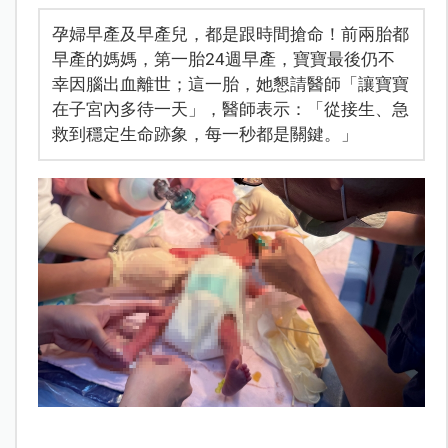
孕婦早產及早產兒，都是跟時間搶命！前兩胎都
早產的媽媽，第一胎24週早產，寶寶最後仍不
幸因腦出血離世；這一胎，她懇請醫師「讓寶寶
在子宮內多待一天」，醫師表示：「從接生、急
救到穩定生命跡象，每一秒都是關鍵。」