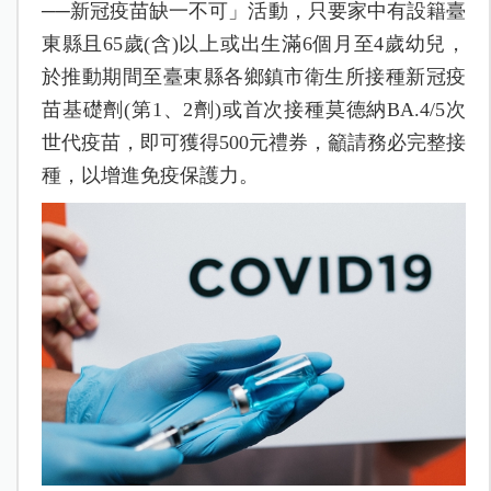
──新冠疫苗缺一不可」活動，只要家中有設籍臺
東縣且
65
歲
(
含
)
以上或出生滿
6
個月至
4
歲幼兒，
於推動期間至臺東縣各鄉鎮市衛生所接種新冠疫
苗基礎劑
(
第
1
、
2
劑
)
或首次接種莫德納
BA.4/5
次
世代疫苗，即可獲得
500
元禮券，籲請務必完整接
種，以增進免疫保護力。