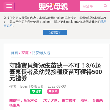
Toggle
navigation
為提供您更多優質的內容，本網站使用cookies分析技術。若繼續閱覽本網站內
容，即表示您同意我們使用 cookies， 關於更多cookies資訊請閱讀我們的
隱私
權說明
。
我知道了
首頁
家庭
防疫懶人包
守護寶貝新冠疫苗缺一不可！3/6起
臺東長者及幼兒接種疫苗可獲得500
元禮券
作者： Eden | 發表日期：2023-03-03
收藏
關鍵字：
新冠肺炎
、
COVID19
、
疫苗接種
、
幼兒
、
台東縣
衛生局