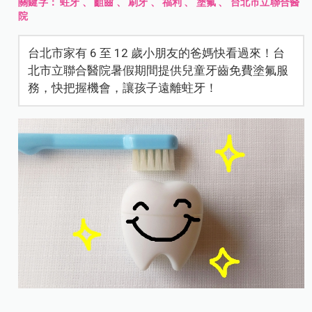
關鍵字：
蛀牙
、
齟齒
、
刷牙
、
福利
、
塗氟
、
台北市立聯合醫
院
台北市家有 6 至 12 歲小朋友的爸媽快看過來！台
北市立聯合醫院暑假期間提供兒童牙齒免費塗氟服
務，快把握機會，讓孩子遠離蛀牙！