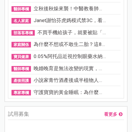
立秋後秋燥來襲！中醫教養肺...
醫師專欄
Janet謝怡芬虎媽模式禁3C，看...
名人家庭
不買手機給孩子，就要被貼「...
部落客專欄
為什麼不想或不敢生二胎？這8...
家庭關係
0.05%阿托品近視控制眼藥水納...
寶貝健康
晚婚晚育是無法改變的現實，...
醫師專欄
小說家青竹酒產後成半植物人...
產後照護
守護寶寶的黃金睡眠：為什麼...
專家專欄
試用募集
看更多