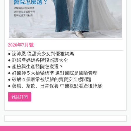
2026年7月號
● 謝沛恩 從甜美少女到優雅媽媽
● 剖婦產媽媽各階段照護大全
● 產檢與生產醫院怎麼選？
● 好醫師５大檢驗標準 選對醫院是風險管理
● 破解４個最常被誤解的寶寶安全感問題
● 藥膳、茶飲、日常保養 中醫觀點看產後掉髮
雜誌訂閱