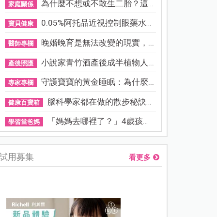
為什麼不想或不敢生二胎？這8...
家庭關係
0.05%阿托品近視控制眼藥水納...
寶貝健康
晚婚晚育是無法改變的現實，...
醫師專欄
小說家青竹酒產後成半植物人...
產後照護
守護寶寶的黃金睡眠：為什麼...
專家專欄
腦科學家都在做的散步秘訣！...
健康百寶箱
「媽媽去哪裡了？」4歲孩子還...
學習當爸媽
試用募集
看更多