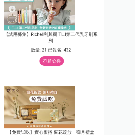
【試用募集】Richell利其爾 T.L.I第二代乳牙刷系
列
數量: 21 已報名: 432
21篇心得
【免費試吃】實心蛋捲 窗花綻放｜彌月禮盒