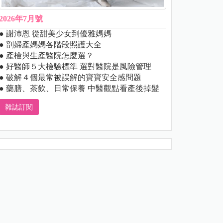
2026年7月號
● 謝沛恩 從甜美少女到優雅媽媽
● 剖婦產媽媽各階段照護大全
● 產檢與生產醫院怎麼選？
● 好醫師５大檢驗標準 選對醫院是風險管理
● 破解４個最常被誤解的寶寶安全感問題
● 藥膳、茶飲、日常保養 中醫觀點看產後掉髮
雜誌訂閱