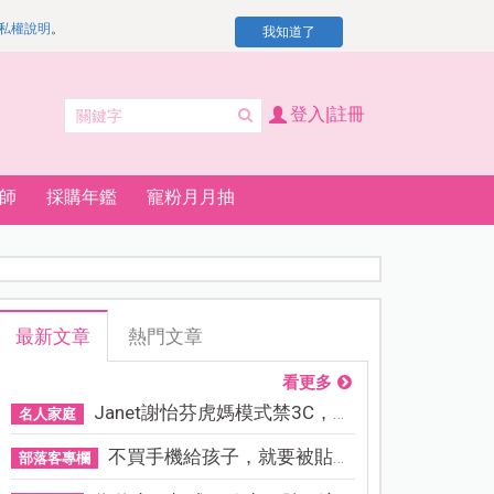
私權說明
。
我知道了
登入|註冊
師
採購年鑑
寵粉月月抽
最新文章
熱門文章
看更多
Janet謝怡芬虎媽模式禁3C，看...
名人家庭
不買手機給孩子，就要被貼「...
部落客專欄