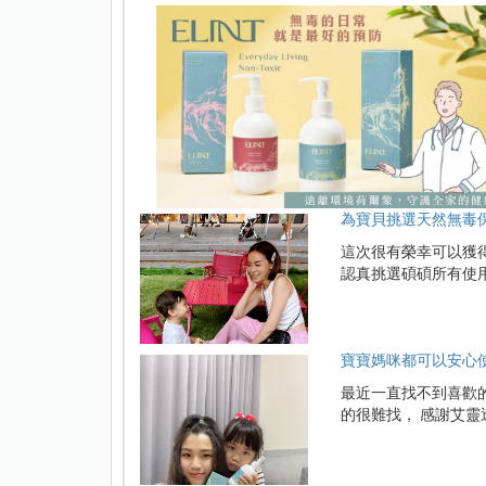
為寶貝挑選天然無毒保養
這次很有榮幸可以獲得
認真挑選碩碩所有使用
寶寶媽咪都可以安心使
最近一直找不到喜歡
的很難找， 感謝艾靈