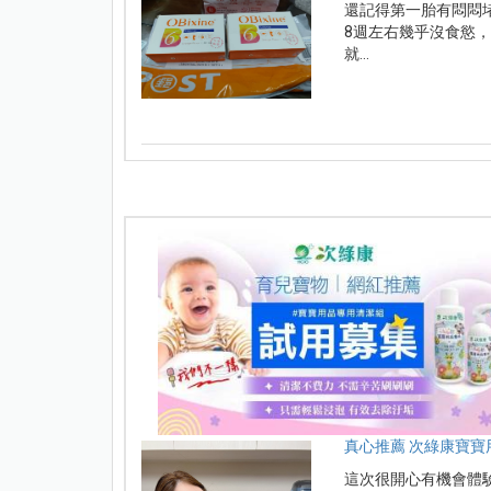
還記得第一胎有悶悶堵
8週左右幾乎沒食慾
就...
真心推薦 次綠康寶寶
這次很開心有機會體