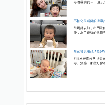
毒噴霧的我～ 一直以
不怕化學殘留的清潔
當媽媽以前，出門吃
後，為了寶寶的健康與
居家寶貝用品消毒好物
#育兒好物分享 #嬰
毒、流感⋯那些好像都