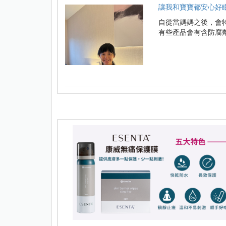
讓我和寶寶都安心好眠
自從當媽媽之後，會
有些產品會有含防腐劑或