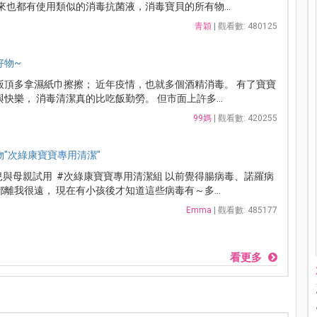
來也都有使用類似的消毒抗菌液，消毒寶貝的所有物...
青穎
| 觀看數: 480125
好物~
飯頂多拿濕紙巾擦擦； 近年疫情，也就多個酒精消毒。 有了寶寶
快樂， 消毒清潔真的比吃飯勤勞。 但市面上許多...
99媽
| 觀看數: 420255
"次綠康寶寶專用清潔"
兒與母親試用 #次綠康寶寶專用清潔組 以前覺得腸病毒、諾羅病
離我很遠， 現在有小孩後才知道這些病毒有～多...
Emma
| 觀看數: 485177
看更多