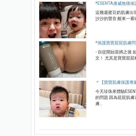
*ESENTA康威無
這幾週蜜豆奶肌膚出
沙沙的聲音 醒來一看
*保護寶寶屁屁肌膚問
- 自從開始當媽之後
文！ 尤其是寶寶屁屁敏
＊【寶寶肌膚保護專家
今天珍珠來體驗ESE
的問題 因為屁屁肌
膚...