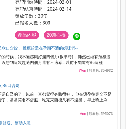
登記開始時間：2024-02-01
登記結束時間：2024-02-14
發放份數：20份
已報名人數：303
產品內容
20篇心得
貝欣口含錠， 推薦給還在孕期不適的媽咪們~
的時候，我不適感剛好滿四個月(很準時)， 雖然已經有預感這
想到這次超過四個月還有不適感... 以前不知道有B6這種...
Wen
| 觀看數: 354932
 B6口含錠
不是自己的了，以前一直都覺得身體很好， 但在懷孕後完全不是
變了，常常莫名不舒服、吃完東西後又有不適感， 早上晚上刷
Ann
| 觀看數: 595073
孕期舒適、幫助入睡