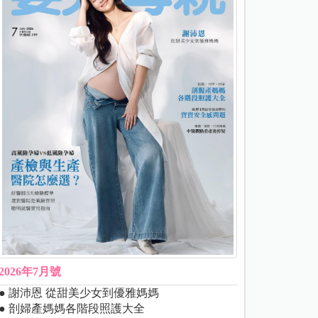
2026年7月號
● 謝沛恩 從甜美少女到優雅媽媽
● 剖婦產媽媽各階段照護大全