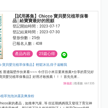
【試用募集】Chicco 寶貝嬰兒植萃保養
品│給寶寶最好的照顧
登記開始時間：2023-07-17
登記結束時間：2023-07-30
發放份數：25份
已報名人數：438
產品內容
25篇心得
co 寶貝嬰兒植萃保養品】輕鬆沐浴,痱子遠離我
爸 厝邊隔壁作伙來看~~~ 今仔日小米豆要來推薦+分享的育兒好
o 寶貝嬰兒植萃保養品】好用才敢推薦！！！ 首先先來...
陳儀庭
| 觀看數: 661335
co植萃泡泡沐露及爽身粉
hicco家的產品，如推車汽座…等 但近期媽媽我又發現了育兒神