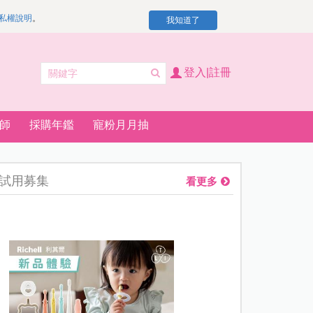
私權說明
。
我知道了
登入|註冊
師
採購年鑑
寵粉月月抽
試用募集
看更多