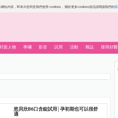
站內容，即表示您同意我們使用 cookies， 關於更多cookies資訊請閱讀我們的
隱
封面人物
專欄
影音
試用
活動
雜誌
搜尋好醫
悠貝欣B6口含錠試用│孕初期也可以很舒
適