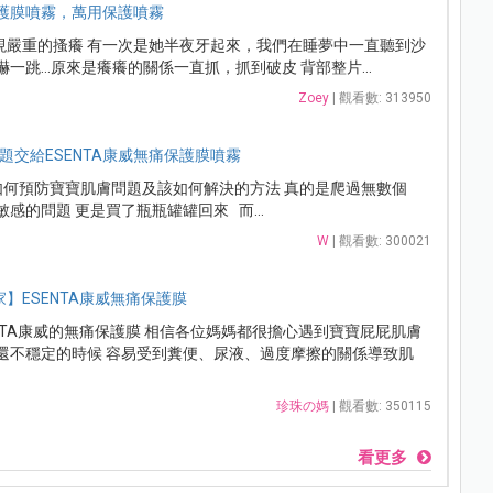
痛保護膜噴霧，萬用保護噴霧
現嚴重的搔癢 有一次是她半夜牙起來，我們在睡夢中一直聽到沙
嚇一跳…原來是癢癢的關係一直抓，抓到破皮 背部整片...
Zoey
| 觀看數: 313950
題交給ESENTA康威無痛保護膜噴霧
 如何預防寶寶肌膚問題及該如何解決的方法 真的是爬過無數個
感的問題 更是買了瓶瓶罐罐回來 而...
W
| 觀看數: 300021
】ESENTA康威無痛保護膜
NTA康威的無痛保護膜 相信各位媽媽都很擔心遇到寶寶屁屁肌膚
膚還不穩定的時候 容易受到糞便、尿液、過度摩擦的關係導致肌
珍珠の媽
| 觀看數: 350115
看更多