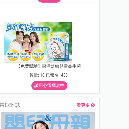
【免費體驗】森活舒敏兒童益生菌
數量: 10 已報名: 453
試用心得撰寫中
當期雜誌
看更多