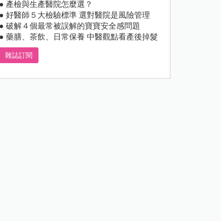
● 產檢與生產醫院怎麼選？
● 好醫師５大檢驗標準 選對醫院是風險管理
● 破解４個最常被誤解的寶寶安全感問題
● 藥膳、茶飲、日常保養 中醫觀點看產後掉髮
雜誌訂閱