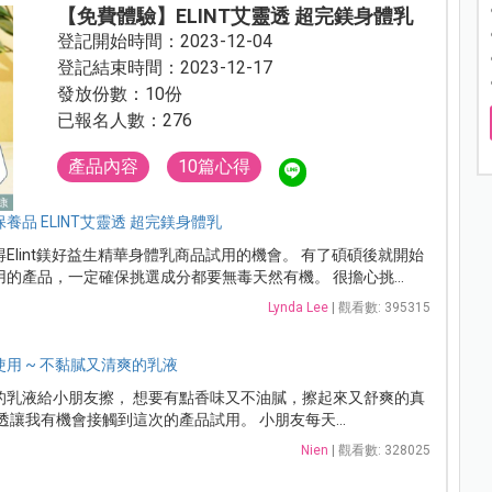
【免費體驗】ELINT艾靈透 超完鎂身體乳
登記開始時間：2023-12-04
登記結束時間：2023-12-17
發放份數：10份
已報名人數：276
產品內容
10篇心得
品 ELINT艾靈透 超完鎂身體乳
Elint鎂好益生精華身體乳商品試用的機會。 有了碩碩後就開始
的產品，一定確保挑選成分都要無毒天然有機。 很擔心挑...
Lynda Lee
| 觀看數: 395315
用 ~ 不黏膩又清爽的乳液
的乳液給小朋友擦， 想要有點香味又不油膩，擦起來又舒爽的真
透讓我有機會接觸到這次的產品試用。 小朋友每天...
Nien
| 觀看數: 328025