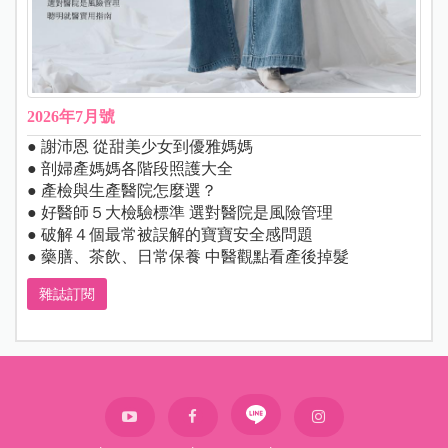
2026年7月號
● 謝沛恩 從甜美少女到優雅媽媽
● 剖婦產媽媽各階段照護大全
● 產檢與生產醫院怎麼選？
● 好醫師５大檢驗標準 選對醫院是風險管理
● 破解４個最常被誤解的寶寶安全感問題
● 藥膳、茶飲、日常保養 中醫觀點看產後掉髮
雜誌訂閱