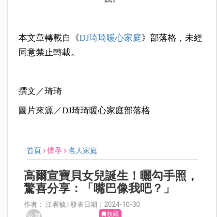
本文章轉載自《
DJ琦琦暖心家庭
》部落格，未經
同意禁止轉載。
撰文／琦琦
圖片來源／DJ琦琦暖心家庭部落格
首頁
懷孕
名人家庭
高爾宣寶貝女兒誕生！曬勾手照，
驚喜分享：「嘴巴像我吧？」
作者： 江睿毓 | 發表日期：2024-10-30
收藏
分享