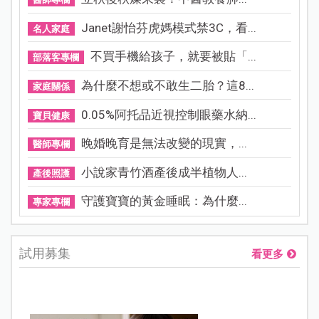
Janet謝怡芬虎媽模式禁3C，看...
名人家庭
不買手機給孩子，就要被貼「...
部落客專欄
為什麼不想或不敢生二胎？這8...
家庭關係
0.05%阿托品近視控制眼藥水納...
寶貝健康
晚婚晚育是無法改變的現實，...
醫師專欄
小說家青竹酒產後成半植物人...
產後照護
守護寶寶的黃金睡眠：為什麼...
專家專欄
試用募集
看更多