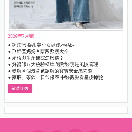
2026年7月號
● 謝沛恩 從甜美少女到優雅媽媽
● 剖婦產媽媽各階段照護大全
● 產檢與生產醫院怎麼選？
● 好醫師５大檢驗標準 選對醫院是風險管理
● 破解４個最常被誤解的寶寶安全感問題
● 藥膳、茶飲、日常保養 中醫觀點看產後掉髮
雜誌訂閱