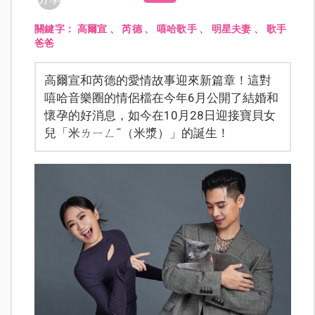
關鍵字：
高爾宣
、
芮德
、
嘻哈歌手
、
明星夫妻
、
歌手
爸爸
高爾宣和芮德的愛情故事迎來新篇章！這對
嘻哈音樂圈的情侶檔在今年6月公開了結婚和
懷孕的好消息，如今在10月28日迎接寶貝女
兒「米ㄌㄧㄥˉ（米漿）」的誕生！