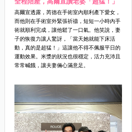
全程陪產，高爾宣讚老婆「超猛！」
高爾宣透露，芮德在手術室內順利產下愛女，
而他則在手術室外緊張祈禱，短短一小時內手
術就順利完成，讓他鬆了一口氣。他笑說，妻
子的恢復力讓人驚訝，「當天她就能下床活
動，真的是超猛！」這讓他不得不佩服平日的
運動效果。米漿的狀況也很穩定，活力充沛且
常常喊餓，讓夫妻倆心滿意足。