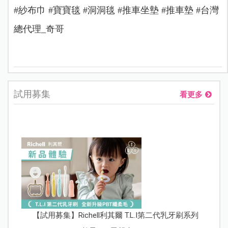
#紗布巾 #寶寶毯 #洞洞毯 #推車坐墊 #推車墊 #台灣
總代理_奇哥
試用募集
看更多
【試用募集】Richell利其爾 T.L.I第二代乳牙刷系列