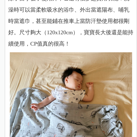
澡時可以當柔軟吸水的浴巾、外出當遮陽布、哺乳
時當遮巾，甚至能鋪在推車上當防汗墊使用都很剛
好。尺寸夠大（120x120cm），寶寶長大後還是能持
續使用，CP值真的很高！