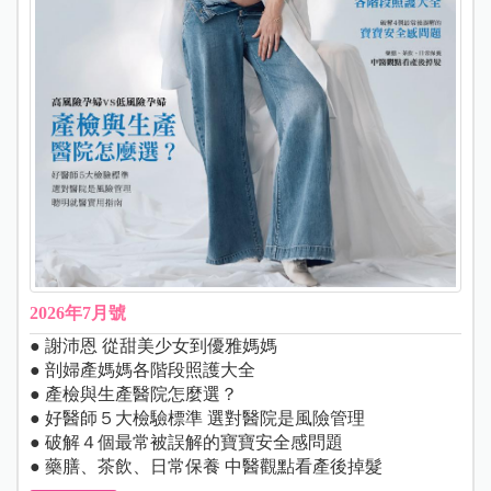
2026年7月號
● 謝沛恩 從甜美少女到優雅媽媽
● 剖婦產媽媽各階段照護大全
● 產檢與生產醫院怎麼選？
● 好醫師５大檢驗標準 選對醫院是風險管理
● 破解４個最常被誤解的寶寶安全感問題
● 藥膳、茶飲、日常保養 中醫觀點看產後掉髮