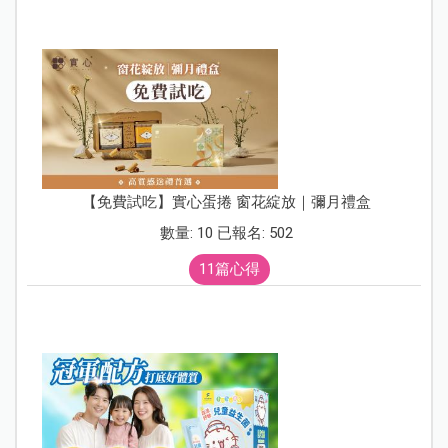
【免費試吃】實心蛋捲 窗花綻放｜彌月禮盒
數量: 10 已報名: 502
11篇心得