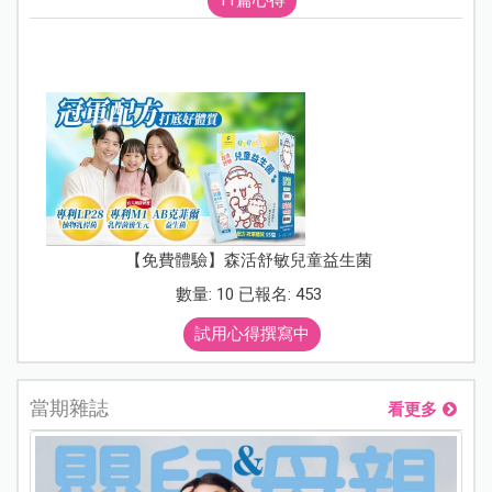
【免費體驗】森活舒敏兒童益生菌
數量: 10 已報名: 453
試用心得撰寫中
當期雜誌
看更多