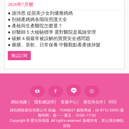
2026年7月號
● 謝沛恩 從甜美少女到優雅媽媽
● 剖婦產媽媽各階段照護大全
● 產檢與生產醫院怎麼選？
● 好醫師５大檢驗標準 選對醫院是風險管理
● 破解４個最常被誤解的寶寶安全感問題
● 藥膳、茶飲、日常保養 中醫觀點看產後掉髮
雜誌訂閱
網站地圖
│
隱私權說明
│
客服中心
│
廣告與合作
|
RSS
婦幼網路股份有限公司 統編：70458331 服務專線：02-8712-5959 | 服
務時間：週一～週五：10:00~17:30
Copyright © 嬰兒與母親. All rights reserved. 版權所有，禁止擅自轉貼
節錄