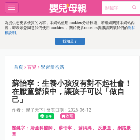
Toggle
navigation
為提供您更多優質的內容，本網站使用cookies分析技術。若繼續閱覽本網站內
容，即表示您同意我們使用 cookies， 關於更多cookies資訊請閱讀我們的
隱私
權說明
。
我知道了
首頁
育兒
學習當爸媽
蘇怡寧：生養小孩沒有對不起社會！
在厭童聲浪中，讓孩子可以「做自
己」
作者： 親子天下 | 發表日期：2026-06-12
收藏
關鍵字：
婦產科醫師
、
蘇怡寧
、
蘇媽媽
、
反厭童
、
網路厭
童