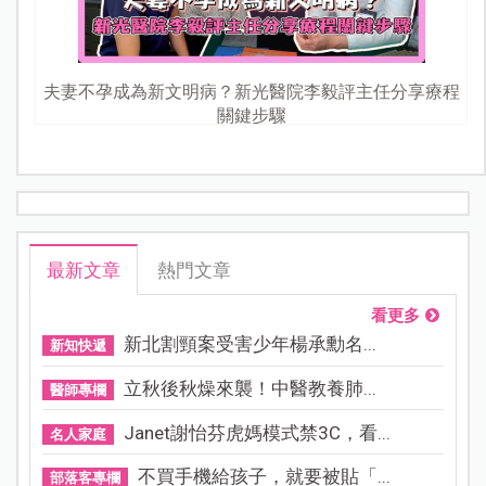
夫妻不孕成為新文明病？新光醫院李毅評主任分享療程
關鍵步驟
最新文章
熱門文章
看更多
新北割頸案受害少年楊承勳名...
新知快遞
立秋後秋燥來襲！中醫教養肺...
醫師專欄
Janet謝怡芬虎媽模式禁3C，看...
名人家庭
不買手機給孩子，就要被貼「...
部落客專欄