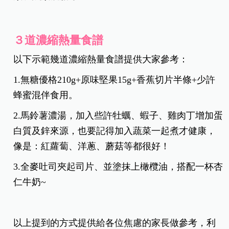
３道濃縮熱量食譜
以下示範幾道濃縮熱量食譜提供大家參考：
1.無糖優格210g+原味堅果15g+香蕉切片半條+少許
蜂蜜混伴食用。
2.馬鈴薯濃湯，加入些許牡蠣、蝦子、雞肉丁增加蛋
白質及鋅來源，也要記得加入蔬菜一起煮才健康，
像是：紅蘿蔔、洋蔥、蘑菇等都很好！
3.全麥吐司夾起司片、並塗抹上橄欖油，搭配一杯杏
仁牛奶~
以上提到的方式提供給各位焦慮的家長做參考，利