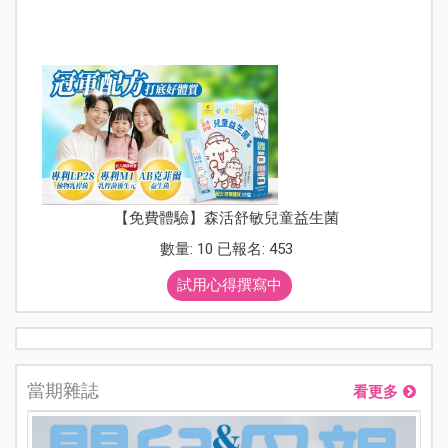
【免費體驗】森活舒敏兒童益生菌
數量: 10 已報名: 453
試用心得撰寫中
當期雜誌
看更多