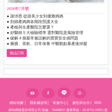
2026年7月號
● 謝沛恩 從甜美少女到優雅媽媽
● 剖婦產媽媽各階段照護大全
● 產檢與生產醫院怎麼選？
● 好醫師５大檢驗標準 選對醫院是風險管理
● 破解４個最常被誤解的寶寶安全感問題
● 藥膳、茶飲、日常保養 中醫觀點看產後掉髮
雜誌訂閱
網站地圖
│
隱私權說明
│
客服中心
│
廣告與合作
|
RSS
婦幼網路股份有限公司 統編：70458331 服務專線：02-8712-5959 | 服