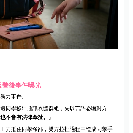
報警後事件曝光
園暴力事件。
滿遭同學移出通訊軟體群組，先以言語恐嚇對方，
你也不會有法律牽扯。
」
美工刀抵住同學頸部，雙方拉扯過程中造成同學手