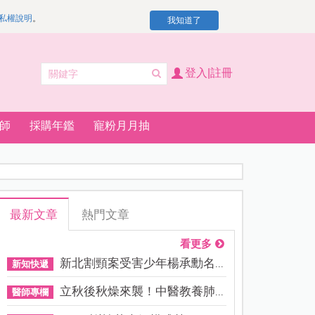
私權說明
。
我知道了
登入|註冊
師
採購年鑑
寵粉月月抽
最新文章
熱門文章
看更多
新北割頸案受害少年楊承勳名...
新知快遞
立秋後秋燥來襲！中醫教養肺...
醫師專欄