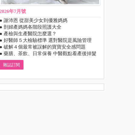
2026年7月號
● 謝沛恩 從甜美少女到優雅媽媽
● 剖婦產媽媽各階段照護大全
● 產檢與生產醫院怎麼選？
● 好醫師５大檢驗標準 選對醫院是風險管理
● 破解４個最常被誤解的寶寶安全感問題
● 藥膳、茶飲、日常保養 中醫觀點看產後掉髮
雜誌訂閱