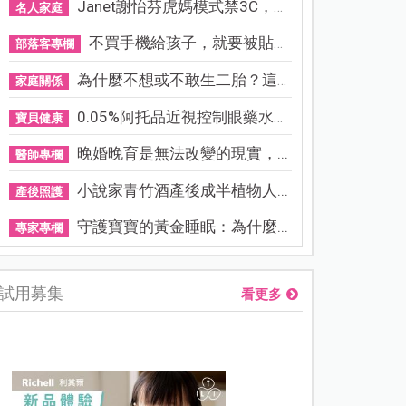
Janet謝怡芬虎媽模式禁3C，看...
名人家庭
不買手機給孩子，就要被貼「...
部落客專欄
為什麼不想或不敢生二胎？這8...
家庭關係
0.05%阿托品近視控制眼藥水納...
寶貝健康
晚婚晚育是無法改變的現實，...
醫師專欄
小說家青竹酒產後成半植物人...
產後照護
守護寶寶的黃金睡眠：為什麼...
專家專欄
試用募集
看更多