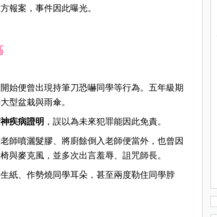
警方報案，事件因此曝光。
高
級開始便曾出現持筆刀恐嚇同學等行為。五年級期
擲大型盆栽與雨傘。
精神疾病證明
，誤以為未來犯罪能因此免責。
對老師噴灑髮膠、將廚餘倒入老師便當外，也曾因
座椅與麥克風，並多次出言羞辱、詛咒師長。
衛生紙、作勢燒同學耳朵，甚至兩度勒住同學脖