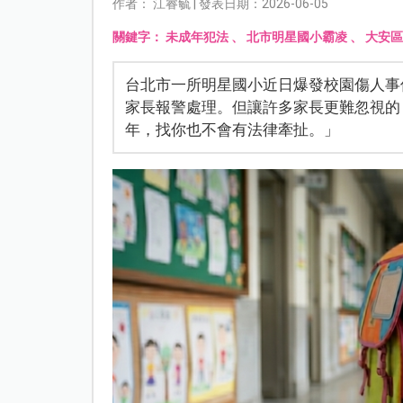
作者： 江睿毓 | 發表日期：2026-06-05
關鍵字：
未成年犯法
、
北市明星國小霸凌
、
大安區
台北市一所明星國小近日爆發校園傷人事
家長報警處理。但讓許多家長更難忽視的
年，找你也不會有法律牽扯。」