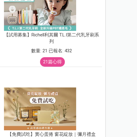
【試用募集】Richell利其爾 T.L.I第二代乳牙刷系
列
數量: 21 已報名: 432
21篇心得
【免費試吃】實心蛋捲 窗花綻放｜彌月禮盒