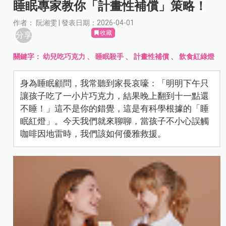
睡眠專家教你「計畫性補償」策略！
作者： 阮湘雯 | 發表日期：2026-04-01
收藏
分享
關鍵字：
幼兒吃巧克力
、
睡眠殺手
、
計畫性補償
、
飲食紅綠燈
身為睡眠顧問，我常聽到家長哀嚎：「明明下午只
讓孩子吃了一小片巧克力，結果晚上翻到十一點還
不睡！」這不是你的錯覺，這是有科學根據的「睡
眠紅燈」。今天我們就來聊聊，當孩子不小心誤觸
咖啡因地雷時，我們該如何優雅救援。