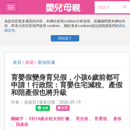
Toggle
navigation
為提供您更多優質的內容，本網站使用cookies分析技術。若繼續閱覽本網站內
容，即表示您同意我們使用 cookies， 關於更多cookies資訊請閱讀我們的
隱私
權說明
。
我知道了
首頁
家庭
新知快遞
育嬰假變身育兒假，小孩6歲前都可
申請！行政院：育嬰住宅減稅、產假
和陪產假也將升級
作者： 游資芸 | 發表日期：2026-05-19
收藏
關鍵字：
0到18歲全程支持計畫
、
育兒假
、
育嬰假
、
產假
、
陪產假